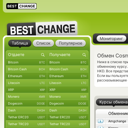
Мониторинг
Таблица
Список
Популярное
Обмен Cosm
Ниже в списке пр
Bitcoin
Bitcoin
BTC
BTC
обменному курсу. 
Bitcoin Cash
Bitcoin Cash
BCH
BCH
HKD. Все предста
Если вы пользует
Ethereum
Ethereum
ETH
ETH
рассказывающее о
Litecoin
Litecoin
LTC
LTC
XRP
XRP
XRP
XRP
Monero
Monero
XMR
XMR
Курсы обмена
Dogecoin
Dogecoin
DOGE
DOGE
Dash
Dash
DASH
DASH
Обменни
Tether ERC20
Tether ERC20
USDT
USDT
Amgchange
Tether TRC20
Tether TRC20
USDT
USDT