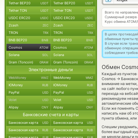
Kingex
Tether BEP20
Tether BEP20
USDT
USDT
Tether TON
Tether TON
USDT
USDT
Всего по направле
Суммарный резерв
USDC ERC20
USDC ERC20
USDC
USDC
Курс обмена
ATOM/
Zcash
Zcash
ZEC
ZEC
TRON
TRON
TRX
TRX
В целях противоде
обменные пункты п
BNB BEP20
BNB BEP20
BNB
BNB
В случае если тра
Cosmos
Cosmos
ATOM
ATOM
обменную операци
соблюдения требов
Solana
Solana
SOL
SOL
Gram (Toncoin)
Gram (Toncoin)
GRAM
GRAM
Обмен Cosmos
Электронные деньги
Каждый из пунктов 
WebMoney
WebMoney
WMZ
WMZ
→
Cosmos
Банковск
внимание на метки,
ЮMoney
ЮMoney
RUB
RUB
на сайт любого пун
PayPal
PayPal
USD
USD
перехода на вебса
рекомендуем незаме
Volet
Volet
USD
USD
автоматические о
Alipay
Alipay
CNY
CNY
Если же поменять Co
написать нам об э
Банковские счета и карты
пункта обмена, или
Банковская карта
Банковская карта
USD
USD
Спешим уведомить,
Банковская карта
Банковская карта
RUB
RUB
более выгодный ку
не меняли деньги 
Банковская карта
Банковская карта
EUR
EUR