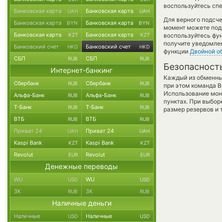
воспользуйтесь спе
Банковская карта
Банковская карта
UAH
UAH
Для верного подсче
Банковская карта
Банковская карта
BYN
BYN
момент можете под
Банковская карта
Банковская карта
KZT
KZT
воспользуйтесь фу
получите уведомлен
Банковский счет
Банковский счет
HKD
HKD
функции
Двойной о
СБП
СБП
RUB
RUB
Безопасност
Интернет-банкинг
Каждый из обменны
Сбербанк
Сбербанк
RUB
RUB
при этом команда 
Использование мон
Альфа-Банк
Альфа-Банк
RUB
RUB
пунктах. При выбор
Т-Банк
Т-Банк
RUB
RUB
размер резервов и 
ВТБ
ВТБ
RUB
RUB
Приват 24
Приват 24
UAH
UAH
Kaspi Bank
Kaspi Bank
KZT
KZT
Revolut
Revolut
EUR
EUR
Денежные переводы
WU
WU
USD
USD
ЗК
ЗК
RUB
RUB
Наличные деньги
Наличные
Наличные
USD
USD