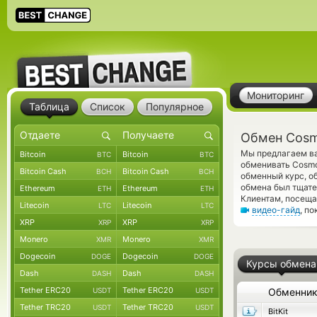
Мониторинг
Таблица
Список
Популярное
Обмен Cosm
Мы предлагаем ва
Bitcoin
Bitcoin
BTC
BTC
обменивать Cosmo
Bitcoin Cash
Bitcoin Cash
BCH
BCH
обменный курс, о
обмена был тщате
Ethereum
Ethereum
ETH
ETH
Клиентам, посеща
Litecoin
Litecoin
LTC
LTC
видео-гайд
, п
XRP
XRP
XRP
XRP
Monero
Monero
XMR
XMR
Dogecoin
Dogecoin
DOGE
DOGE
Курсы обмена
Dash
Dash
DASH
DASH
Tether ERC20
Tether ERC20
USDT
USDT
Обменни
Tether TRC20
Tether TRC20
USDT
USDT
BitKit