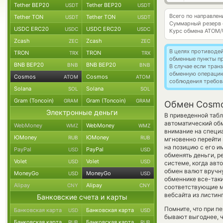
Tether BEP20
Tether BEP20
USDT
USDT
Всего по направле
Tether TON
Tether TON
USDT
USDT
Суммарный резерв
USDC ERC20
USDC ERC20
USDC
USDC
Курс обмена
ATOM/
Zcash
Zcash
ZEC
ZEC
В целях противоде
TRON
TRON
TRX
TRX
обменные пункты п
BNB BEP20
BNB BEP20
BNB
BNB
В случае если тра
обменную операци
Cosmos
Cosmos
ATOM
ATOM
соблюдения требов
Solana
Solana
SOL
SOL
Gram (Toncoin)
Gram (Toncoin)
GRAM
GRAM
Обмен Cosmo
Электронные деньги
В приведенной табл
автоматический об
WebMoney
WebMoney
WMZ
WMZ
внимание на специа
ЮMoney
ЮMoney
RUB
RUB
мгновенно перейти
на позицию с его и
PayPal
PayPal
USD
USD
обменять деньги, р
Volet
Volet
USD
USD
системе, когда ав
обмен валют вручну
MoneyGo
MoneyGo
USD
USD
обменнике все-таки
Alipay
Alipay
CNY
CNY
соответствующие м
вебсайта из листин
Банковские счета и карты
Помните, что при п
Банковская карта
Банковская карта
USD
USD
бывают выгоднее, ч
Банковская карта
Банковская карта
RUB
RUB