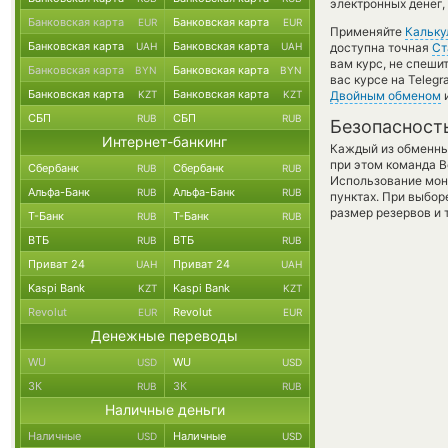
электронных денег,
Банковская карта
Банковская карта
EUR
EUR
Применяйте
Кальку
Банковская карта
Банковская карта
UAH
UAH
доступна точная
Ст
вам курс, не спеши
Банковская карта
Банковская карта
BYN
BYN
вас курсе на Teleg
Банковская карта
Банковская карта
KZT
KZT
Двойным обменом
и
СБП
СБП
RUB
RUB
Безопасност
Интернет-банкинг
Каждый из обменны
при этом команда 
Сбербанк
Сбербанк
RUB
RUB
Использование мон
Альфа-Банк
Альфа-Банк
RUB
RUB
пунктах. При выбор
размер резервов и 
Т-Банк
Т-Банк
RUB
RUB
ВТБ
ВТБ
RUB
RUB
Приват 24
Приват 24
UAH
UAH
Kaspi Bank
Kaspi Bank
KZT
KZT
Revolut
Revolut
EUR
EUR
Денежные переводы
WU
WU
USD
USD
ЗК
ЗК
RUB
RUB
Наличные деньги
Наличные
Наличные
USD
USD