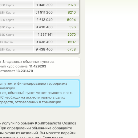
1 046 309
2178
SEK Карта
51 911 200
8210
SEK Карта
2 613 040
5094
SEK Карта
9 438 400
596
SEK Карта
1 257 141
2070
SEK Карта
9 438 400
8517
EK Карта
9 438 400
6758
SEK Карта
ет
8
надежных обменных пунктов.
ный курс обмена:
11.429293
оставляет
13.231479
м путем, и финансированию терроризма
анзакций.
нная, обменный пункт может приостановить
YC необходима исключительно в целях
редств, отправленных в транзакции.
ь услуги по обмену Криптовалюта Cosmos
 При определении обменника обращайте
ны около их названий. Вы можете перейти
 строке с его именем. Если после