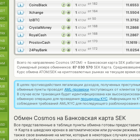
SDT
от 182
CoinsBlack
1
11.6553
ATOM
SDT
от 164
Xchange
1
11.5504
ATOM
SDC
от 50
IziBTC
1
11.3752
ATOM
ZEC
от 168
CrystalMoney
1
11.2868
ATOM
TRX
от 168
RoyalCash
1
11.2867
ATOM
BNB
от 170
ProstovCash
1
11.1619
ATOM
S
TOM
от 172
24PayBank
1
11.0254
ATOM
SOL
Всего по направлению Cosmos (ATOM)
Банковская карта SEK работа
→
RAM
Суммарный резерв обменников:
87 030 570
SEK Карта.
Средневзвешен
Курс обмена
ATOM/SEK
на криптовалютных рынках на текущее время с
MZ
В целях противодействия легализации доходов, полученных преступны
RUB
обменные пункты проводят
AML-проверки
поступающих от клиентов тр
USD
В случае если транзакция будет идентифицирована как высокорискова
обменную операцию для проведения
процедуры KYC
. Информация по K
USD
соблюдения требований AML/KYC для последующего разблокирования с
CNY
Обмен Cosmos на Банковская карта SEK
USD
Все представленные в таблице пункты обмена готовы предоставит
→
Карта в шведских кронах в автоматическом или ручном режиме.
RUB
также свое внимание на метки, которые в некоторых случаях указа
EUR
на сайт любого обменника с помощью однократного клика мышью по