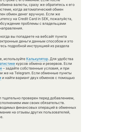
бмена валюты, сразу же обратитесь к его
истеме, когда автоматический обмен
пен обмен денег вручную. Если же
rency на Credit Card in SEK, пожалуйста,
обсуждение проблемы с владельцами
 направления.
когда вы попадаете на вебсайт пункта
лектронные деньги данным способом и это
тесь подробной инструкцией из раздела
е, используйте
Калькулятор
. Для удобства
атистике
курсов обмена и резервов. Если
е
– задайте собственные условия, и при
и же на Telegram. Если обменные пункты
м
и найти вариант двух обменов с помощью
л тщательно проверен перед добавлением,
сполнением ими своих обязательств.
оводимых финансовых операций в обменных
имание на отзывы других пользователей,
е.