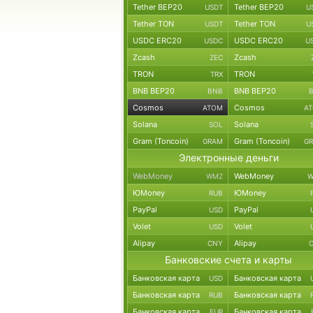
Tether BEP20
Tether BEP20
USDT
U
Tether TON
Tether TON
USDT
U
USDC ERC20
USDC ERC20
USDC
U
Zcash
Zcash
ZEC
TRON
TRON
TRX
BNB BEP20
BNB BEP20
BNB
Cosmos
Cosmos
ATOM
A
Solana
Solana
SOL
Gram (Toncoin)
Gram (Toncoin)
GRAM
G
Электронные деньги
WebMoney
WebMoney
WMZ
W
ЮMoney
ЮMoney
RUB
PayPal
PayPal
USD
Volet
Volet
USD
Alipay
Alipay
CNY
Банковские счета и карты
Банковская карта
Банковская карта
USD
Банковская карта
Банковская карта
RUB
Банковская карта
Банковская карта
EUR