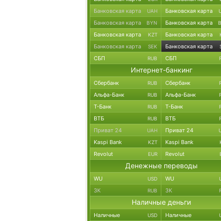
Банковская карта
Банковская карта
UAH
Банковская карта
Банковская карта
BYN
Банковская карта
Банковская карта
KZT
Банковская карта
Банковская карта
SEK
СБП
СБП
RUB
Интернет-банкинг
Сбербанк
Сбербанк
RUB
Альфа-Банк
Альфа-Банк
RUB
Т-Банк
Т-Банк
RUB
ВТБ
ВТБ
RUB
Приват 24
Приват 24
UAH
Kaspi Bank
Kaspi Bank
KZT
Revolut
Revolut
EUR
Денежные переводы
WU
WU
USD
ЗК
ЗК
RUB
Наличные деньги
Наличные
Наличные
USD