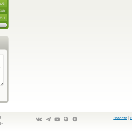
RUB
EUR
UAH
!
Новости
|
8+