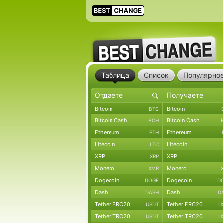
Таблица
Список
Популярно
Bitcoin
Bitcoin
BTC
Bitcoin Cash
Bitcoin Cash
BCH
Ethereum
Ethereum
ETH
Litecoin
Litecoin
LTC
XRP
XRP
XRP
Monero
Monero
XMR
Dogecoin
Dogecoin
DOGE
D
Dash
Dash
DASH
D
Tether ERC20
Tether ERC20
USDT
U
Tether TRC20
Tether TRC20
USDT
U