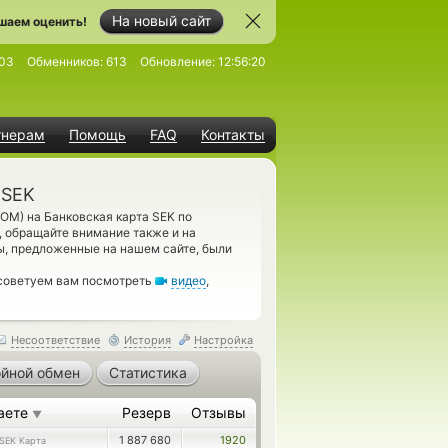
На новый сайт
шаем оценить!
03
Обменников:
613
Обновление:
12:56:20
тнерам
Помощь
FAQ
Контакты
 SEK
OM) на Банковская карта SEK по
, обращайте внимание также и на
ы, предложенные на нашем сайте, были
 советуем вам посмотреть
видео
,
Несоответствие
История
Настройка
йной обмен
Статистика
аете
Резерв
Отзывы
▼
1 887 680
1920
SEK Карта