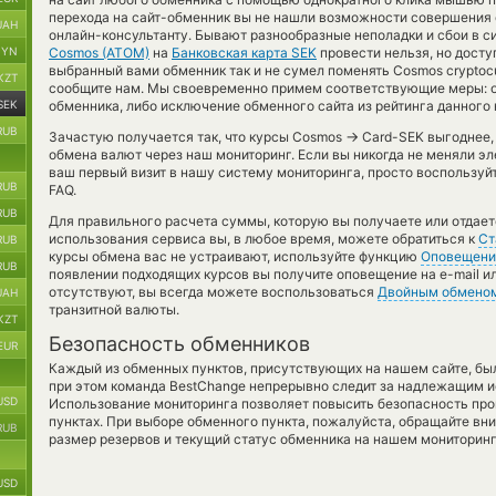
перехода на сайт-обменник вы не нашли возможности совершения о
UAH
онлайн-консультанту. Бывают разнообразные неполадки и сбои в с
BYN
Cosmos (ATOM)
на
Банковская карта SEK
провести нельзя, но досту
выбранный вами обменник так и не сумел поменять Cosmos cryptocur
KZT
сообщите нам. Мы своевременно примем соответствующие меры: 
SEK
обменника, либо исключение обменного сайта из рейтинга данного
RUB
→
Зачастую получается так, что курсы Cosmos
Card-SEK выгоднее, 
обмена валют через наш мониторинг. Если вы никогда не меняли э
ваш первый визит в нашу систему мониторинга, просто воспользуй
RUB
FAQ.
RUB
Для правильного расчета суммы, которую вы получаете или отдает
использования сервиса вы, в любое время, можете обратиться к
Ст
RUB
курсы обмена вас не устраивают, используйте функцию
Оповещени
RUB
появлении подходящих курсов вы получите оповещение на e-mail ил
отсутствуют, вы всегда можете воспользоваться
Двойным обмено
UAH
транзитной валюты.
KZT
Безопасность обменников
EUR
Каждый из обменных пунктов, присутствующих на нашем сайте, бы
при этом команда BestChange непрерывно следит за надлежащим и
USD
Использование мониторинга позволяет повысить безопасность пр
пунктах. При выборе обменного пункта, пожалуйста, обращайте вн
RUB
размер резервов и текущий статус обменника на нашем мониторинг
USD