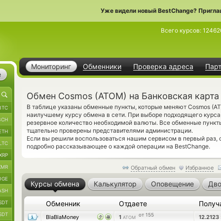
Уже видели новый BestChange? Пригла
Всего курсов:
12462
Мониторинг
Обменники
Проверка адреса
Пар
е
Обмен Cosmos (ATOM) на Банковская карта
В таблице указаны обменные пункты, которые меняют Cosmos (AT
BTC
наилучшему курсу обмена в сети. При выборе подходящего курса
BCH
резервное количество необходимой валюты. Все обменные пункт
тщательно проверены представителями администрации.
ETH
Если вы решили воспользоваться нашим сервисом в первый раз,
LTC
подробно рассказывающее о каждой операции на BestChange.
XRP
XMR
Обратный обмен
Избранное
OGE
Курсы обмена
Калькулятор
Оповещение
Дво
ASH
SDT
Обменник
Отдаете
Получ
SDT
от 155
BlaBlaMoney
1
12.2123
ATOM