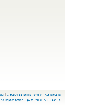
Блог
|
Справочный центр
|
English
|
Карта сайта
Конвертер валют
|
Приложения
|
API
|
Push TX