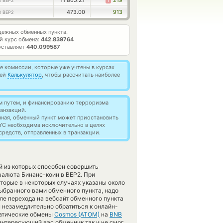
11 865.27
1
219
 BEP2
473.00
913
 BEP2
ежных обменных пункта.
й курс обмена:
442.839764
оставляет
440.099587
 комиссии, которые уже учтены в курсах
ией
Калькулятор
, чтобы рассчитать наиболее
м путем, и финансированию терроризма
анзакций.
нная, обменный пункт может приостановить
YC необходима исключительно в целях
редств, отправленных в транзакции.
й из которых способен совершить
алюта Бинанс-коин в BEP2. При
оторые в некоторых случаях указаны около
выбранного вами обменного пункта, надо
ле перехода на вебсайт обменного пункта
 незамедлительно обратиться к онлайн-
матические обмены
Cosmos (ATOM)
на
BNB
нтересующий вас обменник так и не смог