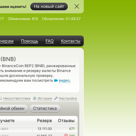
На новый сайт
шаем оценить!
17
Обменников:
616
Обновление:
01:49:37
тнерам
Помощь
FAQ
Контакты
 (BNB)
→
BinanceCoin BEP2 (BNB), ранжированные
ять внимание и резерву валюты Binance
ошли доскональную проверку.
 рекомендуем вам посмотреть
видео
,
Несоответствие
История
Настройка
йной обмен
Статистика
учаете
Резерв
Отзывы
13 111.00
671
 BEP2