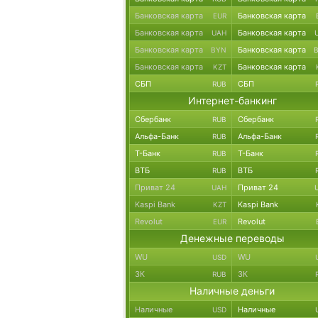
Банковская карта
Банковская карта
EUR
Банковская карта
Банковская карта
UAH
Банковская карта
Банковская карта
BYN
Банковская карта
Банковская карта
KZT
СБП
СБП
RUB
Интернет-банкинг
Сбербанк
Сбербанк
RUB
Альфа-Банк
Альфа-Банк
RUB
Т-Банк
Т-Банк
RUB
ВТБ
ВТБ
RUB
Приват 24
Приват 24
UAH
Kaspi Bank
Kaspi Bank
KZT
Revolut
Revolut
EUR
Денежные переводы
WU
WU
USD
ЗК
ЗК
RUB
Наличные деньги
Наличные
Наличные
USD