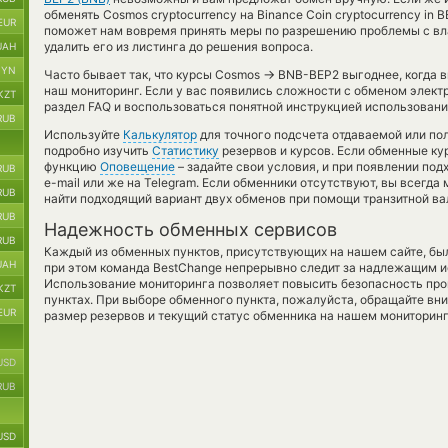
обменять Cosmos cryptocurrency на Binance Coin cryptocurrency in B
EUR
поможет нам вовремя принять меры по разрешению проблемы с вл
удалить его из листинга до решения вопроса.
UAH
BYN
→
Часто бывает так, что курсы Cosmos
BNB-BEP2 выгоднее, когда в
наш мониторинг. Если у вас появились сложности с обменом элект
KZT
раздел FAQ и воспользоваться понятной инструкцией использовани
RUB
Используйте
Калькулятор
для точного подсчета отдаваемой или п
подробно изучить
Статистику
резервов и курсов. Если обменные ку
функцию
Оповещение
– задайте свои условия, и при появлении по
RUB
e-mail или же на Telegram. Если обменники отсутствуют, вы всегд
RUB
найти подходящий вариант двух обменов при помощи транзитной в
RUB
Надежность обменных сервисов
RUB
Каждый из обменных пунктов, присутствующих на нашем сайте, бы
UAH
при этом команда BestChange непрерывно следит за надлежащим и
Использование мониторинга позволяет повысить безопасность пр
KZT
пунктах. При выборе обменного пункта, пожалуйста, обращайте вн
EUR
размер резервов и текущий статус обменника на нашем мониторинг
USD
RUB
USD