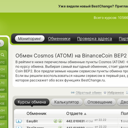
Уже видели новый BestChange? Пригла
Всего курсов:
10566
Мониторинг
Обменники
Проверка адреса
Пар
е
Обмен Cosmos (ATOM) на BinanceCoin BEP2
В рейтинге ниже перечислены обменные пункты Cosmos (ATOM)
BTC
по курсу обмена. Выбирая самый выгодный обменник, стоит удел
BCH
Coin BEP2. Все предлагаемые нашим сервисом пункты обмена пр
Если вы решили воспользоваться нашим сервисом в первый раз,
ETH
которое расскажет обо всех функциях BestChange.ru.
LTC
XRP
Обратный обмен
Избранное
XMR
Курсы обмена
Калькулятор
Оповещение
Дво
OGE
ASH
Обменник
Отдаете
Пол
▲
SDT
от 22.22
EasyBit
442.010631
1
ATOM
BNB
SDT
от 22.22