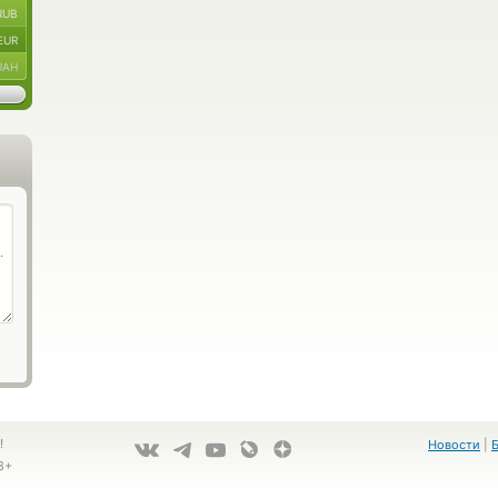
RUB
EUR
UAH
!
Новости
|
8+