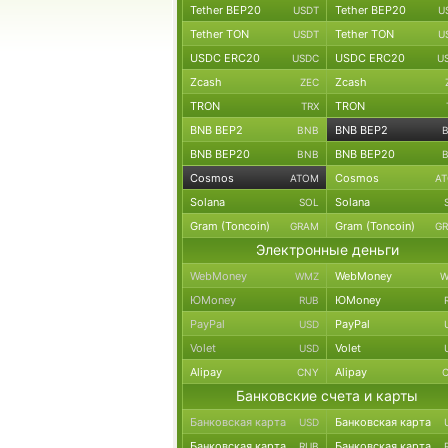
Tether BEP20
Tether BEP20
USDT
U
Tether TON
Tether TON
USDT
U
USDC ERC20
USDC ERC20
USDC
U
Zcash
Zcash
ZEC
TRON
TRON
TRX
BNB BEP2
BNB BEP2
BNB
BNB BEP20
BNB BEP20
BNB
Cosmos
Cosmos
ATOM
A
Solana
Solana
SOL
Gram (Toncoin)
Gram (Toncoin)
GRAM
G
Электронные деньги
WebMoney
WebMoney
WMZ
W
ЮMoney
ЮMoney
RUB
PayPal
PayPal
USD
Volet
Volet
USD
Alipay
Alipay
CNY
Банковские счета и карты
Банковская карта
Банковская карта
USD
Банковская карта
Банковская карта
RUB