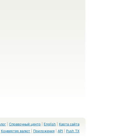
Блог
|
Справочный центр
|
English
|
Карта сайта
Конвертер валют
|
Приложения
|
API
|
Push TX