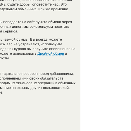
EP2, будьте добры, оповестите нас. Это
адельцем обменника, или же временно
ы попадаете на сайт пункта обмена через
ронных денег, мы рекомендуем посетить
я сервиса.
олучаемой суммы. Вы всегда можете
рсы вас не устраивают, используйте
дходящих курсов вы получите оповещение на
а можете использовать
Двойной обмен
и
алюты.
л тщательно проверен перед добавлением,
сполнением ими своих обязательств.
оводимых финансовых операций в обменных
имание на отзывы других пользователей,
е.