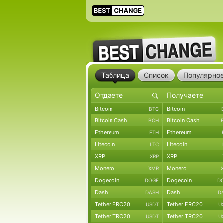
Таблица
Список
Популярно
Bitcoin
Bitcoin
BTC
Bitcoin Cash
Bitcoin Cash
BCH
Ethereum
Ethereum
ETH
Litecoin
Litecoin
LTC
XRP
XRP
XRP
Monero
Monero
XMR
Dogecoin
Dogecoin
DOGE
D
Dash
Dash
DASH
D
Tether ERC20
Tether ERC20
USDT
U
Tether TRC20
Tether TRC20
USDT
U