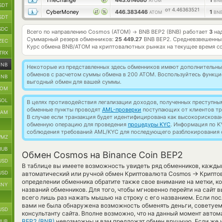
TheChange
443.614680
1
ATOM
BNB
SDT
от 4.46363521
CyberMoney
446.383446
1
ATOM
BNB
SDT
SDC
Всего по направлению Cosmos (ATOM)
BNB BEP2 (BNB) работает
3
над
→
Суммарный резерв обменников:
25 449.27
BNB BEP2.
Средневзвешенны
ZEC
Курс обмена
BNB/ATOM
на криптовалютных рынках на текущее время с
TRX
BNB
Некоторые из представленных здесь обменников имеют дополнительные
обменов с расчетом суммы обмена в 200 ATOM. Воспользуйтесь функц
BNB
выгодный обмен для вашей суммы.
TOM
SOL
В целях противодействия легализации доходов, полученных преступны
обменные пункты проводят
AML-проверки
поступающих от клиентов тр
RAM
В случае если транзакция будет идентифицирована как высокорискова
обменную операцию для проведения
процедуры KYC
. Информация по K
соблюдения требований AML/KYC для последующего разблокирования с
MZ
RUB
Обмен Cosmos на Binance Coin BEP2
USD
В таблице вы имеете возможность увидеть ряд обменников, кажды
USD
→
автоматический или ручной обмен Криптовалюта Cosmos
Криптов
определении обменника обратите также свое внимание на метки, к
CNY
названий обменников. Для того, чтобы мгновенно перейти на сайт 
всего лишь раз нажать мышью на строку с его названием. Если пос
вами не была обнаружена возможность обменять деньги, советуем
USD
консультанту сайта. Вполне возможно, что на данный момент авто
BEP2 (BNB)
невозможны и вам предложат обмен вручную. Если же и
RUB