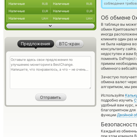
соблюдения требов
Наличные
Наличные
RUB
RUB
Наличные
Наличные
EUR
EUR
Об обмене 0x
Наличные
Наличные
UAH
UAH
В таблице вы может
обмен Криптовалют
иногда расположены
кликните один раз 
Предложения
BTC-кран
не была найдена в
консультанту сайта
недоступен и вам б
поменять 0xProject 
примем необходимы
обменного вебсайта
Зачастую получаетс
обмена валют через
алгоритмом, мы рек
Используйте
Кальк
подробно изучить
С
удобный вам курс, 
благоприятном для 
функции
Двойной о
Безопасност
Каждый из обменны
при этом команда 