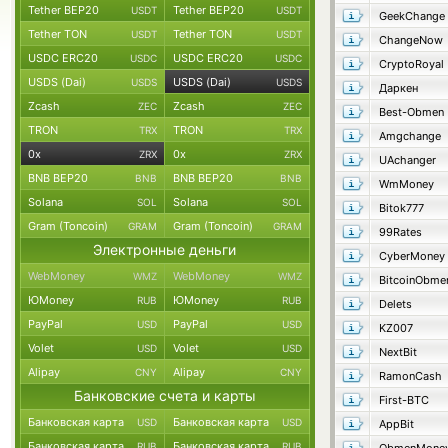
Tether BEP20
Tether BEP20
USDT
USDT
GeekChange
Tether TON
Tether TON
USDT
USDT
ChangeNow
USDC ERC20
USDC ERC20
USDC
USDC
CryptoRoyal
USDS (Dai)
USDS (Dai)
USDS
USDS
Даркен
Zcash
Zcash
ZEC
ZEC
Best-Obmen
TRON
TRON
TRX
TRX
Amgchange
0x
0x
ZRX
ZRX
UAchanger
BNB BEP20
BNB BEP20
BNB
BNB
WmMoney
Solana
Solana
SOL
SOL
Bitok777
Gram (Toncoin)
Gram (Toncoin)
GRAM
GRAM
99Rates
Электронные деньги
CyberMoney
WebMoney
WebMoney
WMZ
WMZ
BitcoinObme
ЮMoney
ЮMoney
RUB
RUB
Delets
PayPal
PayPal
USD
USD
KZ007
Volet
Volet
USD
USD
NextBit
Alipay
Alipay
CNY
CNY
RamonCash
Банковские счета и карты
First-BTC
Банковская карта
Банковская карта
USD
USD
AppBit
Банковская карта
Банковская карта
RUB
RUB