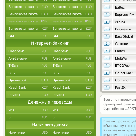
ObmenMone
Банковская карта
Банковская карта
EUR
EUR
Baltex
Банковская карта
Банковская карта
UAH
UAH
Express-PM
Банковская карта
Банковская карта
BYN
BYN
2rbina
Банковская карта
Банковская карта
KZT
KZT
Вобменка
СБП
СБП
RUB
RUB
EasyGlobal
Интернет-банкинг
Сатоши
Сбербанк
Сбербанк
Platov
RUB
RUB
Альфа-Банк
Альфа-Банк
MultiVal
RUB
RUB
Т-Банк
Т-Банк
BTC2Pay
RUB
RUB
ВТБ
ВТБ
CoinsBlack
RUB
RUB
Приват 24
Приват 24
ObmenoFF
UAH
UAH
Kaspi Bank
Kaspi Bank
FastEx
KZT
KZT
Revolut
Revolut
EUR
EUR
Всего по направлен
Денежные переводы
Суммарный резерв
Курс обмена
USD/Z
WU
WU
USD
USD
ЗК
ЗК
RUB
RUB
В целях противоде
Наличные деньги
обменные пункты п
В случае если тра
Наличные
Наличные
USD
USD
обменную операци