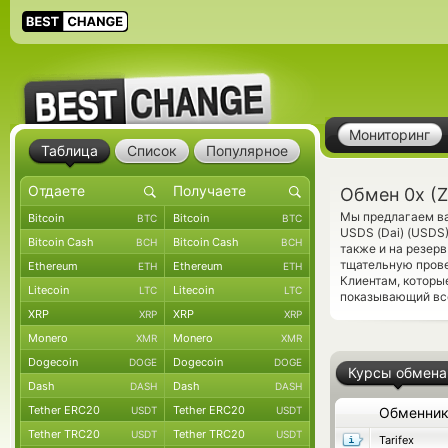
Мониторинг
Таблица
Список
Популярное
Обмен 0x (Z
Мы предлагаем ва
Bitcoin
Bitcoin
BTC
BTC
USDS (Dai) (USDS
Bitcoin Cash
Bitcoin Cash
BCH
BCH
также и на резер
тщательную прове
Ethereum
Ethereum
ETH
ETH
Клиентам, которы
Litecoin
Litecoin
LTC
LTC
показывающий все
XRP
XRP
XRP
XRP
Monero
Monero
XMR
XMR
Dogecoin
Dogecoin
DOGE
DOGE
Курсы обмена
Dash
Dash
DASH
DASH
Tether ERC20
Tether ERC20
USDT
USDT
Обменни
Tether TRC20
Tether TRC20
USDT
USDT
Tarifex