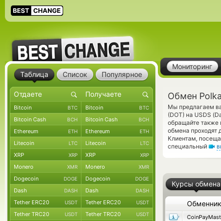
Мониторинг
Таблица
Список
Популярное
Обмен Polka
Мы предлагаем ва
Bitcoin
Bitcoin
BTC
BTC
(DOT) на USDS (D
Bitcoin Cash
Bitcoin Cash
BCH
BCH
обращайте также 
обмена проходят 
Ethereum
Ethereum
ETH
ETH
Клиентам, посеща
Litecoin
Litecoin
LTC
LTC
специальный
в
XRP
XRP
XRP
XRP
Monero
Monero
XMR
XMR
Dogecoin
Dogecoin
DOGE
DOGE
Курсы обмена
Dash
Dash
DASH
DASH
Tether ERC20
Tether ERC20
USDT
USDT
Обменни
Tether TRC20
Tether TRC20
USDT
USDT
CoinPayMast