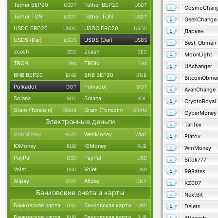
Tether BEP20
Tether BEP20
USDT
USDT
Tether TON
Tether TON
USDT
USDT
GeekChange
USDC ERC20
USDC ERC20
USDC
USDC
Даркен
USDS (Dai)
USDS (Dai)
USDS
USDS
Best-Obmen
Zcash
Zcash
ZEC
ZEC
MoonLight
TRON
TRON
TRX
TRX
UAchanger
BNB BEP20
BNB BEP20
BNB
BNB
BitcoinObme
Polkadot
Polkadot
DOT
DOT
AvanChange
Solana
Solana
SOL
SOL
CryptoRoyal
Gram (Toncoin)
Gram (Toncoin)
GRAM
GRAM
CyberMoney
Электронные деньги
Tarifex
WebMoney
WebMoney
WMZ
WMZ
Platov
ЮMoney
ЮMoney
RUB
RUB
WmMoney
PayPal
PayPal
USD
USD
Bitok777
Volet
Volet
USD
USD
99Rates
Alipay
Alipay
CNY
CNY
KZ007
Банковские счета и карты
NextBit
Банковская карта
Банковская карта
USD
USD
Delets
Банковская карта
Банковская карта
RUB
RUB