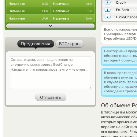
Crypik
Наличные
Наличные
RUB
RUB
Ex-Bank
Наличные
Наличные
EUR
EUR
LuckyChang
Наличные
Наличные
UAH
UAH
Всего по направлен
Суммарный резерв
Курс обмена
USD/D
Предложения
BTC-кран
Некоторые из пред
обменов с расчето
выгодный обмен дл
В целях противоде
обменные пункты п
В случае если тра
обменную операци
соблюдения требов
Об обмене Po
В таблице вы может
автоматический об
которые временами 
перейти на сайт ин
его названием. Есл
операции, рекоменд