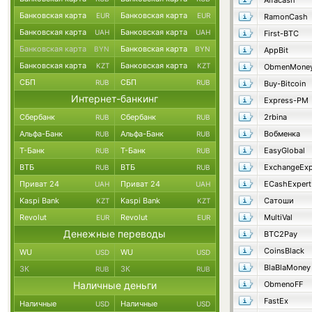
Alfacash
Банковская карта
Банковская карта
EUR
EUR
RamonCash
Банковская карта
Банковская карта
UAH
UAH
First-BTC
Банковская карта
Банковская карта
BYN
BYN
AppBit
Банковская карта
Банковская карта
KZT
KZT
ObmenMone
СБП
СБП
RUB
RUB
Buy-Bitcoin
Интернет-банкинг
Express-PM
Сбербанк
Сбербанк
2rbina
RUB
RUB
Альфа-Банк
Альфа-Банк
Вобменка
RUB
RUB
Т-Банк
Т-Банк
EasyGlobal
RUB
RUB
ВТБ
ВТБ
ExchangeExp
RUB
RUB
Приват 24
Приват 24
ECashExpert
UAH
UAH
Kaspi Bank
Kaspi Bank
Сатоши
KZT
KZT
Revolut
Revolut
MultiVal
EUR
EUR
Денежные переводы
BTC2Pay
CoinsBlack
WU
WU
USD
USD
BlaBlaMoney
ЗК
ЗК
RUB
RUB
Наличные деньги
ObmenoFF
FastEx
Наличные
Наличные
USD
USD