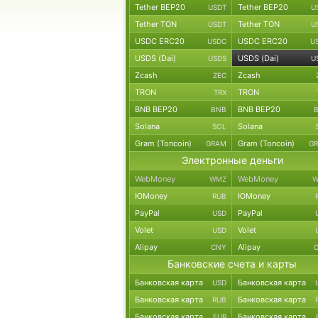
Tether BEP20
Tether BEP20
USDT
U
Tether TON
Tether TON
USDT
U
USDC ERC20
USDC ERC20
USDC
U
USDS (Dai)
USDS (Dai)
USDS
U
Zcash
Zcash
ZEC
TRON
TRON
TRX
BNB BEP20
BNB BEP20
BNB
Solana
Solana
SOL
Gram (Toncoin)
Gram (Toncoin)
GRAM
G
Электронные деньги
WebMoney
WebMoney
WMZ
W
ЮMoney
ЮMoney
RUB
PayPal
PayPal
USD
Volet
Volet
USD
Alipay
Alipay
CNY
Банковские счета и карты
Банковская карта
Банковская карта
USD
Банковская карта
Банковская карта
RUB
Банковская карта
Банковская карта
EUR