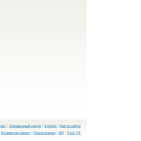
Блог
|
Справочный центр
|
English
|
Карта сайта
Конвертер валют
|
Приложения
|
API
|
Push TX