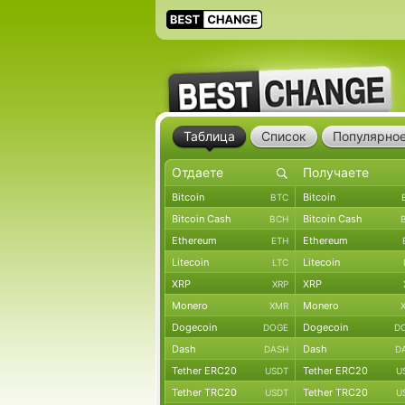
Таблица
Список
Популярно
Bitcoin
Bitcoin
BTC
Bitcoin Cash
Bitcoin Cash
BCH
Ethereum
Ethereum
ETH
Litecoin
Litecoin
LTC
XRP
XRP
XRP
Monero
Monero
XMR
Dogecoin
Dogecoin
DOGE
D
Dash
Dash
DASH
D
Tether ERC20
Tether ERC20
USDT
U
Tether TRC20
Tether TRC20
USDT
U