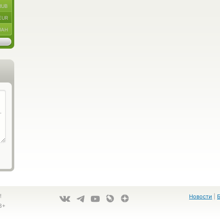
RUB
EUR
UAH
!
Новости
|
8+