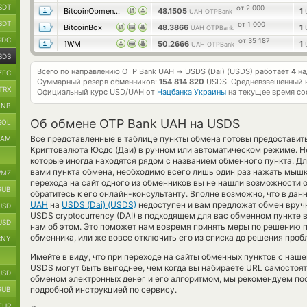
SDT
от 2 000
BitcoinObmennik
48.1505
1
UAH OTPBank
SDT
от 1 000
BitcoinBox
48.3866
1
UAH OTPBank
SDC
от 35 187
1WM
50.2666
1
UAH OTPBank
SDS
Всего по направлению OTP Bank UAH
USDS (Dai) (USDS) работает
4
на
→
ZEC
Суммарный резерв обменников:
154 814 820
USDS.
Средневзвешенный 
TRX
Официальный курс
USD/UAH
от
Нацбанка Украины
на текущее время со
BNB
Об обмене OTP Bank UAH на USDS
SOL
Все представленные в таблице пункты обмена готовы предоставит
RAM
Криптовалюта Юсдс (Даи) в ручном или автоматическом режиме. Н
которые иногда находятся рядом с названием обменного пункта. Дл
вами пункта обмена, необходимо всего лишь один раз нажать мышко
MZ
перехода на сайт одного из обменников вы не нашли возможности
RUB
обратитесь к его онлайн-консультанту. Вполне возможно, что в да
UAH
на
USDS (Dai) (USDS)
недоступен и вам предложат обмен вручну
USD
USDS cryptocurrency (DAI) в подходящем для вас обменном пункте 
USD
нам об этом. Это поможет нам вовремя принять меры по решению 
обменника, или же вовсе отключить его из списка до решения проб
CNY
Имейте в виду, что при переходе на сайты обменных пунктов с на
USDS могут быть выгоднее, чем когда вы набираете URL самостояте
USD
обменом электронных денег и его алгоритмом, мы рекомендуем пос
подробной инструкцией по сервису.
RUB
EUR