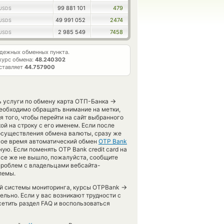
99 881 101
479
USDS
49 991 052
2474
USDS
2 985 549
7458
USDS
дежных обменных пункта.
курс обмена:
48.240302
ставляет
44.757900
→
ь услуги по обмену карта ОТП-Банка
еобходимо обращать внимание на метки,
я того, чтобы перейти на сайт выбранного
й на строку с его именем. Если после
 осуществления обмена валюты, сразу же
нное время автоматический обмен
OTP Bank
ю. Если поменять OTP Bank credit card на
все же не вышло, пожалуйста, сообщите
проблем с владельцами вебсайта-
лемы.
→
шей системы мониторинга, курсы OTPBank
льно. Если у вас возникают трудности с
етить раздел FAQ и воспользоваться