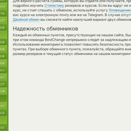
Для верного расчета суммы, которую вы отдаете или получаете, п
подробно изучить
Статистику
резервов и курсов. Если вы вдруг не
UAH
курс, не стоит спешить с обменом, используйте услугу
Оповещение
BYN
вас курсе на электронную почту или же на Telegram. В случае отс
Двойной обмен
вы сможете найти наилучший вариант двух обменов
KZT
Надежность обменников
RUB
Каждый из обменных пунктов, присутствующих на нашем сайте, бы
при этом команда BestChange непрерывно следит за надлежащим и
RUB
Использование мониторинга позволяет повысить безопасность пр
пунктах. При выборе обменного пункта, пожалуйста, обращайте вн
RUB
размер резервов и текущий статус обменника на нашем мониторинг
RUB
RUB
UAH
UAH
KZT
EUR
USD
RUB
USD