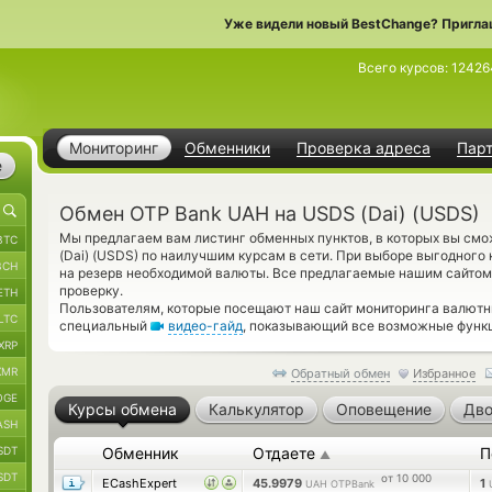
Уже видели новый BestChange? Пригла
Всего курсов:
12426
Мониторинг
Обменники
Проверка адреса
Пар
е
Обмен OTP Bank UAH на USDS (Dai) (USDS)
Мы предлагаем вам листинг обменных пунктов, в которых вы см
BTC
(Dai) (USDS) по наилучшим курсам в сети. При выборе выгодного 
BCH
на резерв необходимой валюты. Все предлагаемые нашим сайто
проверку.
ETH
Пользователям, которые посещают наш сайт мониторинга валютн
LTC
специальный
видео-гайд
, показывающий все возможные функц
XRP
XMR
Обратный обмен
Избранное
OGE
Курсы обмена
Калькулятор
Оповещение
Дво
ASH
SDT
Обменник
Отдаете
П
▲
SDT
от 10 000
ECashExpert
45.9979
1
UAH OTPBank