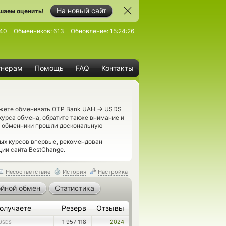
На новый сайт
шаем оценить!
40
Обменников:
613
Обновление:
15:24:26
тнерам
Помощь
FAQ
Контакты
→
ожете обменивать OTP Bank UAH
USDS
курса обмена, обратите также внимание и
м обменники прошли доскональную
ых курсов впервые, рекомендован
ии сайта BestChange.
Несоответствие
История
Настройка
йной обмен
Статистика
олучаете
Резерв
Отзывы
1 957 118
2024
USDS