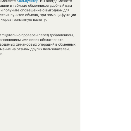
рименяйте
Калькулятор
. Вы всегда можете
 нашли в таблице обменников удобный вам
и получите оповещение о выгодном для
утствия пунктов обмена, при помощи функции
 через транзитную валюту.
л тщательно проверен перед добавлением,
сполнением ими своих обязательств.
оводимых финансовых операций в обменных
имание на отзывы других пользователей,
е.