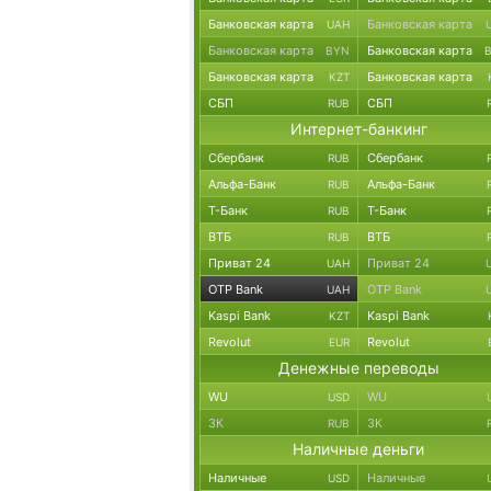
Банковская карта
Банковская карта
UAH
Банковская карта
Банковская карта
BYN
Банковская карта
Банковская карта
KZT
СБП
СБП
RUB
Интернет-банкинг
Сбербанк
Сбербанк
RUB
Альфа-Банк
Альфа-Банк
RUB
Т-Банк
Т-Банк
RUB
ВТБ
ВТБ
RUB
Приват 24
Приват 24
UAH
OTP Bank
OTP Bank
UAH
Kaspi Bank
Kaspi Bank
KZT
Revolut
Revolut
EUR
Денежные переводы
WU
WU
USD
ЗК
ЗК
RUB
Наличные деньги
Наличные
Наличные
USD