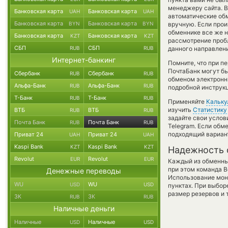
менеджеру сайта. В
Банковская карта
Банковская карта
UAH
UAH
автоматические о
Банковская карта
Банковская карта
BYN
BYN
вручную. Если прои
обменнике все же 
Банковская карта
Банковская карта
KZT
KZT
рассмотрение пробл
СБП
СБП
RUB
RUB
данного направлени
Интернет-банкинг
Помните, что при п
ПочтаБанк могут бы
Сбербанк
Сбербанк
RUB
RUB
обменом электронны
Альфа-Банк
Альфа-Банк
RUB
RUB
подробной инструкц
Т-Банк
Т-Банк
RUB
RUB
Применяйте
Кальку
изучить
Статистику
ВТБ
ВТБ
RUB
RUB
задайте свои услов
Почта Банк
Почта Банк
RUB
RUB
Telegram. Если обм
подходящий вариан
Приват 24
Приват 24
UAH
UAH
Kaspi Bank
Kaspi Bank
KZT
KZT
Надежность 
Revolut
Revolut
EUR
EUR
Каждый из обменны
при этом команда 
Денежные переводы
Использование мон
WU
WU
USD
USD
пунктах. При выбор
размер резервов и 
ЗК
ЗК
RUB
RUB
Наличные деньги
Наличные
Наличные
USD
USD