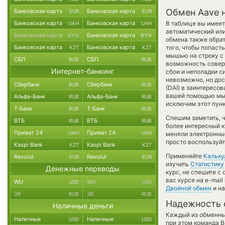
Обмен Aave 
Банковская карта
Банковская карта
EUR
EUR
Банковская карта
Банковская карта
В таблице вы имеет
UAH
UAH
автоматический ил
Банковская карта
Банковская карта
BYN
BYN
обмена также обрат
Банковская карта
Банковская карта
того, чтобы попаст
KZT
KZT
мышью на строку с 
СБП
СБП
RUB
RUB
возможность совер
Интернет-банкинг
сбои и неполадки с
невозможно, но дос
Сбербанк
Сбербанк
RUB
RUB
(DAI) в заинтересо
вашей помощью мы 
Альфа-Банк
Альфа-Банк
RUB
RUB
исключим этот пунк
Т-Банк
Т-Банк
RUB
RUB
Спешим заметить, 
ВТБ
ВТБ
RUB
RUB
более интересный 
Приват 24
Приват 24
UAH
UAH
меняли электронны
просто воспользуйт
Kaspi Bank
Kaspi Bank
KZT
KZT
Применяйте
Кальку
Revolut
Revolut
EUR
EUR
изучить
Статистику
Денежные переводы
курс, не спешите с
вас курсе на e-mai
WU
WU
USD
USD
Двойной обмен
и на
ЗК
ЗК
RUB
RUB
Надежность 
Наличные деньги
Каждый из обменны
Наличные
Наличные
USD
USD
при этом команда 