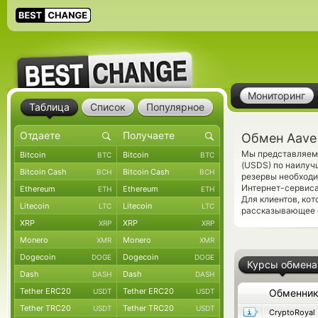
Мониторинг
Таблица
Список
Популярное
Обмен Aave 
Мы представляем 
Bitcoin
Bitcoin
BTC
BTC
(USDS) по наилуч
Bitcoin Cash
Bitcoin Cash
BCH
BCH
резервы необход
Интернет-сервиса
Ethereum
Ethereum
ETH
ETH
Для клиентов, ко
Litecoin
Litecoin
LTC
LTC
рассказывающее о
XRP
XRP
XRP
XRP
Monero
Monero
XMR
XMR
Dogecoin
Dogecoin
DOGE
DOGE
Курсы обмена
Dash
Dash
DASH
DASH
Tether ERC20
Tether ERC20
USDT
USDT
Обменни
Tether TRC20
Tether TRC20
USDT
USDT
CryptoRoyal