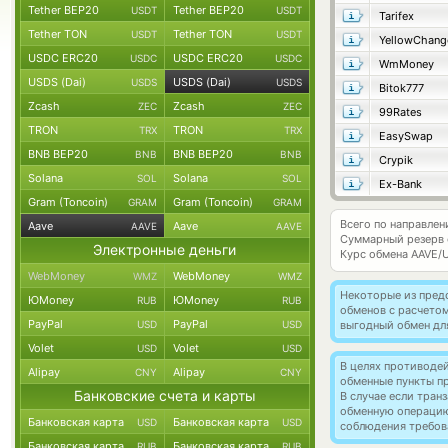
Tether BEP20
Tether BEP20
USDT
USDT
Tarifex
Tether TON
Tether TON
USDT
USDT
YellowChang
USDC ERC20
USDC ERC20
USDC
USDC
WmMoney
USDS (Dai)
USDS (Dai)
USDS
USDS
Bitok777
Zcash
Zcash
ZEC
ZEC
99Rates
TRON
TRON
TRX
TRX
EasySwap
BNB BEP20
BNB BEP20
BNB
BNB
Crypik
Solana
Solana
SOL
SOL
Ex-Bank
Gram (Toncoin)
Gram (Toncoin)
GRAM
GRAM
Всего по направлен
Aave
Aave
AAVE
AAVE
Суммарный резерв
Электронные деньги
Курс обмена
AAVE/
WebMoney
WebMoney
WMZ
WMZ
Некоторые из пред
ЮMoney
ЮMoney
RUB
RUB
обменов с расчето
PayPal
PayPal
USD
USD
выгодный обмен дл
Volet
Volet
USD
USD
В целях противоде
Alipay
Alipay
CNY
CNY
обменные пункты п
Банковские счета и карты
В случае если тра
обменную операци
Банковская карта
Банковская карта
USD
USD
соблюдения требов
Банковская карта
Банковская карта
RUB
RUB