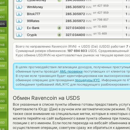
CyberMoney
284.508995
1
RVN
U
SDT
от 427 959
WmMoney
285.305972
1
RVN
U
SDT
от 427 959
Bitok777
285.305972
1
RVN
U
SDC
от 798 857
99Rates
285.305972
1
RVN
U
SDS
от 15 469
Ex-Bank
327.034300
1
RVN
U
ZEC
от 15 469
Crypik
327.034400
1
RVN
U
TRX
BNB
Всего по направлению Ravencoin (RVN)
USDS (Dai) (USDS) работает
7
→
Суммарный резерв обменников:
197 694 603
USDS.
Средневзвешенный 
RVN
Курс обмена
USD/RVN
на криптовалютных рынках на текущее время со
SOL
RAM
В целях противодействия легализации доходов, полученных преступны
обменные пункты проводят
AML-проверки
поступающих от клиентов тр
В случае если транзакция будет идентифицирована как высокорискова
обменную операцию для проведения
процедуры KYC
. Информация по K
MZ
соблюдения требований AML/KYC для последующего разблокирования с
RUB
USD
Обмен Ravencoin на USDS
USD
Все указанные в списке пункты обмена готовы предоставить услуг
CNY
Криптовалюта Юсдс (Даи) в ручном или автоматическом режиме. П
также свое внимание на специальные метки, которые в некоторых 
можете перейти на сайт выбранного вами пункта обмена при помо
USD
позиции с его именем. Если после перехода на вебсайт обменника
осуществления операции, советуем сразу же обратиться к админи
RUB