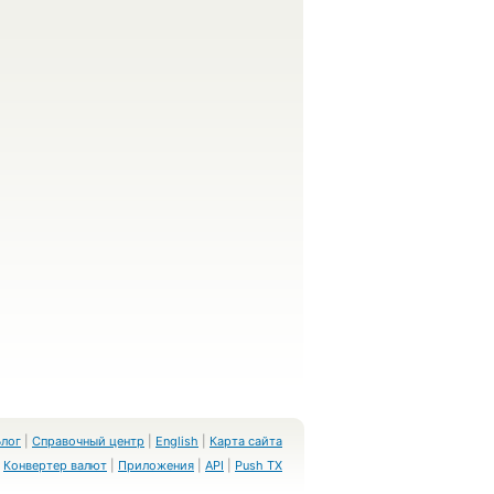
Блог
|
Справочный центр
|
English
|
Карта сайта
Конвертер валют
|
Приложения
|
API
|
Push TX