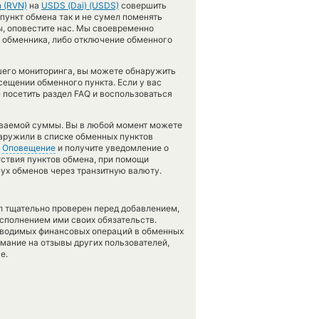
 (RVN)
на
USDS (Dai) (USDS)
совершить
пункт обмена так и не сумел поменять
ры, оповестите нас. Мы своевременно
обменника, либо отключение обменного
шего мониторинга, вы можете обнаружить
ещении обменного пункта. Если у вас
 посетить раздел FAQ и воспользоваться
аваемой суммы. Вы в любой момент можете
наружили в списке обменных пунктов
у
Оповещение
и получите уведомление о
утствия пунктов обмена, при помощи
ух обменов через транзитную валюту.
л тщательно проверен перед добавлением,
сполнением ими своих обязательств.
оводимых финансовых операций в обменных
имание на отзывы других пользователей,
е.