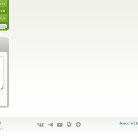
RUB
EUR
UAH
!
Новости
|
8+