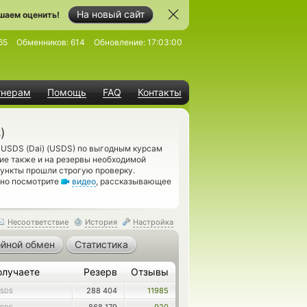
На новый сайт
шаем оценить!
65
Обменников:
614
Обновление:
17:03:00
тнерам
Помощь
FAQ
Контакты
)
 USDS (Dai) (USDS) по выгодным курсам
ние также и на резервы необходимой
ункты прошли строгую проверку.
ьно посмотрите
видео
, рассказывающее
Несоответствие
История
Настройка
йной обмен
Статистика
олучаете
Резерв
Отзывы
288 404
11985
SDS