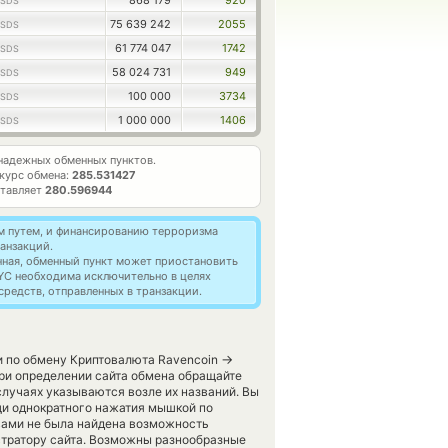
868 179
920
SDS
75 639 242
2055
SDS
61 774 047
1742
SDS
58 024 731
949
SDS
100 000
3734
SDS
1 000 000
1406
SDS
надежных обменных пунктов.
курс обмена:
285.531427
ставляет
280.596944
м путем, и финансированию терроризма
анзакций.
нная, обменный пункт может приостановить
YC необходима исключительно в целях
редств, отправленных в транзакции.
→
и по обмену Криптовалюта Ravencoin
ри определении сайта обмена обращайте
случаях указываются возле их названий. Вы
щи однократного нажатия мышкой по
 вами не была найдена возможность
стратору сайта. Возможны разнообразные