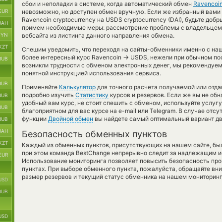
сбои и неполадки в системе, когда автоматический обмен
Ravencoin
EUR
невозможно, но доступен обмен вручную. Если же избранный вами 
Ravencoin cryptocurrency на USDS cryptocurrency (DAI), будьте доб
UAH
примем необходимые меры: рассмотрение проблемы с владельцем 
BYN
вебсайта из листинга данного направления обмена.
KZT
Спешим уведомить, что переходя на сайты-обменники именно с на
→
более интересный курс Ravencoin
USDS, нежели при обычном пос
RUB
возникли трудности с обменом электронных денег, мы рекомендуем
понятной инструкцией использования сервиса.
RUB
Применяйте
Калькулятор
для точного расчета получаемой или отд
подробно изучить
Статистику
курсов и резервов. Если же вы не об
RUB
удобный вам курс, не стоит спешить с обменом, используйте услуг
RUB
благоприятном для вас курсе на e-mail или Telegram. В случае отс
функции
Двойной обмен
вы найдете самый оптимальный вариант дв
RUB
UAH
Безопасность обменных пунктов
KZT
Каждый из обменных пунктов, присутствующих на нашем сайте, бы
при этом команда BestChange непрерывно следит за надлежащим и
EUR
Использование мониторинга позволяет повысить безопасность пр
пунктах. При выборе обменного пункта, пожалуйста, обращайте вн
размер резервов и текущий статус обменника на нашем мониторинг
USD
RUB
USD