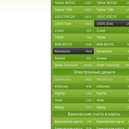
Tether BEP20
Tether BEP20
USDT
U
Tether TON
Tether TON
USDT
U
USDC ERC20
USDC ERC20
USDC
U
USDS (Dai)
USDS (Dai)
USDS
U
Zcash
Zcash
ZEC
TRON
TRON
TRX
BNB BEP20
BNB BEP20
BNB
Ravencoin
Ravencoin
RVN
Solana
Solana
SOL
Gram (Toncoin)
Gram (Toncoin)
GRAM
G
Электронные деньги
WebMoney
WebMoney
WMZ
W
ЮMoney
ЮMoney
RUB
PayPal
PayPal
USD
Volet
Volet
USD
Alipay
Alipay
CNY
Банковские счета и карты
Банковская карта
Банковская карта
USD
Банковская карта
Банковская карта
RUB