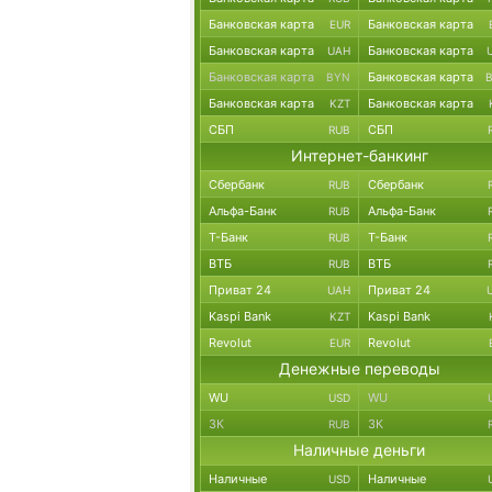
Банковская карта
Банковская карта
EUR
Банковская карта
Банковская карта
UAH
Банковская карта
Банковская карта
BYN
Банковская карта
Банковская карта
KZT
СБП
СБП
RUB
Интернет-банкинг
Сбербанк
Сбербанк
RUB
Альфа-Банк
Альфа-Банк
RUB
Т-Банк
Т-Банк
RUB
ВТБ
ВТБ
RUB
Приват 24
Приват 24
UAH
Kaspi Bank
Kaspi Bank
KZT
Revolut
Revolut
EUR
Денежные переводы
WU
WU
USD
ЗК
ЗК
RUB
Наличные деньги
Наличные
Наличные
USD