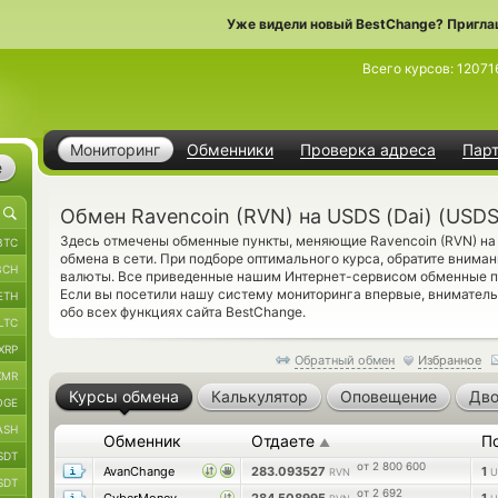
Уже видели новый BestChange? Пригла
Всего курсов:
12071
Мониторинг
Обменники
Проверка адреса
Пар
е
Обмен Ravencoin (RVN) на USDS (Dai) (USDS
Здесь отмечены обменные пункты, меняющие Ravencoin (RVN) на
BTC
обмена в сети. При подборе оптимального курса, обратите внима
BCH
валюты. Все приведенные нашим Интернет-сервисом обменные п
Если вы посетили нашу систему мониторинга впервые, внимател
ETH
обо всех функциях сайта BestChange.
LTC
XRP
Обратный обмен
Избранное
XMR
Курсы обмена
Калькулятор
Оповещение
Дво
OGE
ASH
Обменник
Отдаете
П
▲
SDT
от 2 800 600
AvanChange
283.093527
1
RVN
U
SDT
от 2 692