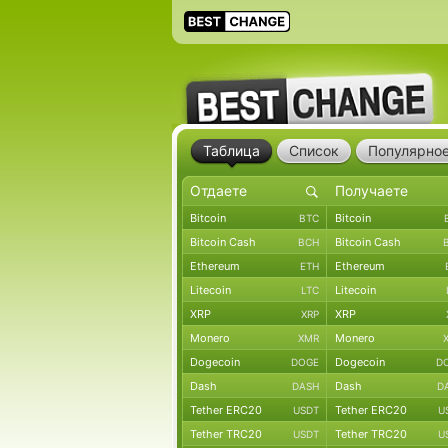
Таблица
Список
Популярно
Bitcoin
Bitcoin
BTC
Bitcoin Cash
Bitcoin Cash
BCH
Ethereum
Ethereum
ETH
Litecoin
Litecoin
LTC
XRP
XRP
XRP
Monero
Monero
XMR
Dogecoin
Dogecoin
DOGE
D
Dash
Dash
DASH
D
Tether ERC20
Tether ERC20
USDT
U
Tether TRC20
Tether TRC20
USDT
U