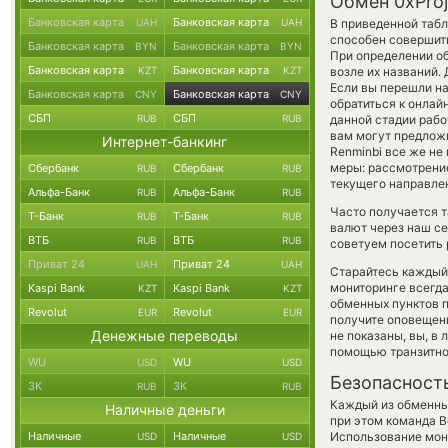
Обмен 0xProj
Банковская карта
Банковская карта
UAH
UAH
В приведенной табл
способен совершит
Банковская карта
Банковская карта
BYN
BYN
При определении об
Банковская карта
Банковская карта
KZT
KZT
возле их названий.
Если вы перешли на
Банковская карта
Банковская карта
CNY
CNY
обратиться к онлай
СБП
СБП
RUB
RUB
данной стадии раб
вам могут предложит
Интернет-банкинг
Renminbi все же не
меры: рассмотрение
Сбербанк
Сбербанк
RUB
RUB
текущего направле
Альфа-Банк
Альфа-Банк
RUB
RUB
Часто получается т
Т-Банк
Т-Банк
RUB
RUB
валют через наш се
ВТБ
ВТБ
RUB
RUB
советуем посетить 
Приват 24
Приват 24
UAH
UAH
Старайтесь каждый
мониторинге всегд
Kaspi Bank
Kaspi Bank
KZT
KZT
обменных пунктов п
Revolut
Revolut
EUR
EUR
получите оповещени
Денежные переводы
не показаны, вы, в
помощью транзитно
WU
WU
USD
USD
Безопасност
ЗК
ЗК
RUB
RUB
Каждый из обменны
Наличные деньги
при этом команда 
Наличные
Наличные
Использование мон
USD
USD