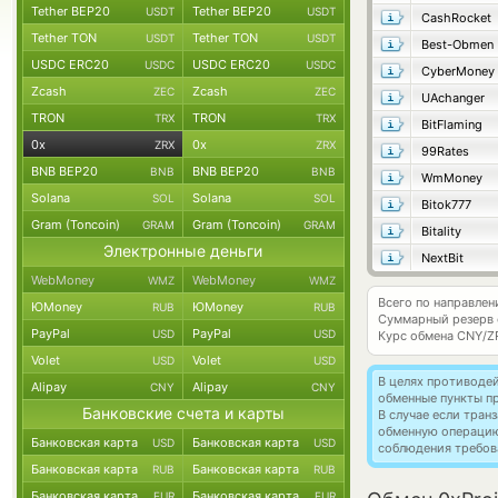
Tether BEP20
Tether BEP20
USDT
USDT
CashRocket
Tether TON
Tether TON
USDT
USDT
Best-Obmen
USDC ERC20
USDC ERC20
USDC
USDC
CyberMoney
Zcash
Zcash
ZEC
ZEC
UAchanger
TRON
TRON
TRX
TRX
BitFlaming
0x
0x
ZRX
ZRX
99Rates
BNB BEP20
BNB BEP20
BNB
BNB
WmMoney
Solana
Solana
SOL
SOL
Bitok777
Gram (Toncoin)
Gram (Toncoin)
GRAM
GRAM
Bitality
Электронные деньги
NextBit
WebMoney
WebMoney
WMZ
WMZ
Всего по направлен
ЮMoney
ЮMoney
RUB
RUB
Суммарный резерв
PayPal
PayPal
USD
USD
Курс обмена
CNY/Z
Volet
Volet
USD
USD
В целях противоде
Alipay
Alipay
CNY
CNY
обменные пункты п
Банковские счета и карты
В случае если тра
обменную операци
Банковская карта
Банковская карта
USD
USD
соблюдения требов
Банковская карта
Банковская карта
RUB
RUB
Банковская карта
Банковская карта
EUR
EUR