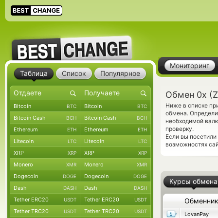
Мониторинг
Таблица
Список
Популярное
Обмен 0x (Z
Ниже в списке пр
Bitcoin
Bitcoin
BTC
BTC
обмена. Определи
Bitcoin Cash
Bitcoin Cash
BCH
BCH
необходимой вал
проверку.
Ethereum
Ethereum
ETH
ETH
Если вы посетили
Litecoin
Litecoin
LTC
LTC
возможностях сай
XRP
XRP
XRP
XRP
Monero
Monero
XMR
XMR
Dogecoin
Dogecoin
DOGE
DOGE
Курсы обмена
Dash
Dash
DASH
DASH
Tether ERC20
Tether ERC20
USDT
USDT
Обменни
Tether TRC20
Tether TRC20
USDT
USDT
LovanPay