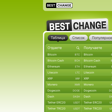
Таблица
Список
Популярно
Bitcoin
Bitcoin
BTC
Bitcoin Cash
Bitcoin Cash
BCH
Ethereum
Ethereum
ETH
Litecoin
Litecoin
LTC
XRP
XRP
XRP
Monero
Monero
XMR
Dogecoin
Dogecoin
DOGE
D
Dash
Dash
DASH
D
Tether ERC20
Tether ERC20
USDT
U
Tether TRC20
Tether TRC20
USDT
U