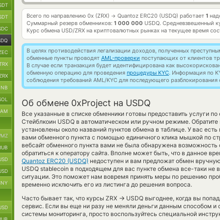
SDT
Всего по направлению 0x (ZRX)
Quantoz ERC20 (USDQ) работает
1
над
→
SDT
Суммарный резерв обменников:
1 000 000
USDQ.
Средневзвешенный к
SDC
Курс обмена
USD/ZRX
на криптовалютных рынках на текущее время со
SDQ
В целях противодействия легализации доходов, полученных преступны
ZEC
обменные пункты проводят
AML-проверки
поступающих от клиентов тр
TRX
В случае если транзакция будет идентифицирована как высокорискова
обменную операцию для проведения
процедуры KYC
. Информация по K
ZRX
соблюдения требований AML/KYC для последующего разблокирования с
BNB
SOL
Об обмене 0xProject на USDQ
RAM
Все указанные в списке обменники готовы предоставить услуги по
Стейблкоин USDQ в автоматическом или ручном режиме. Обратите 
установлены около названий пунктов обмена в таблице. У вас есть
MZ
вами обменного пункта с помощью единичного клика мышкой по стр
вебсайт обменного пункта вами не была обнаружена возможность 
RUB
обратиться к оператору сайта. Вполне может быть, что в данное в
USD
Quantoz ERC20 (USDQ)
недоступен и вам предложат обмен вручную. 
USDQ stablecoin в подходящем для вас пункте обмена все-таки не 
USD
ситуации. Это поможет нам вовремя принять меры по решению про
CNY
временно исключить его из листинга до решения вопроса.
→
Часто бывает так, что курсы ZRX
USDQ выгоднее, когда вы попад
сервис. Если вы еще ни разу не меняли деньги данным способом и
USD
системы мониторинга, просто воспользуйтесь специальной инструк
RUB