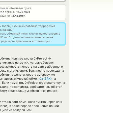
ежный обменный пункт.
урс обмена:
12.757494
ставляет
12.482954
м путем, и финансированию терроризма
анзакций.
нная, обменный пункт может приостановить
YC необходима исключительно в целях
редств, отправленных в транзакции.
→
 обмену Криптовалюта 0xProject
внимание на метки, которые бывают
 возможность попасть на сайт выбранного
оке с его именем. Если после перехода на
обменять деньги, советуем сразу же
ремя автоматический обмен
0x (ZRX)
на
Если поменять 0xProject cryptocurrency на
вышло, пожалуйста, сообщите нам об этой
блем с владельцем обменника, или же
аете на сайт обменного пункта через наш
 сегодня ваше первое посещение нашей
цией из раздела FAQ.