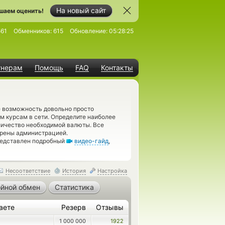
На новый сайт
шаем оценить!
561
Обменников:
615
Обновление:
05:28:25
тнерам
Помощь
FAQ
Контакты
е возможность довольно просто
м курсам в сети. Определите наиболее
оличество необходимой валюты. Все
ерены администрацией.
редставлен подробный
видео-гайд
,
Несоответствие
История
Настройка
йной обмен
Статистика
аете
Резерв
Отзывы
1 000 000
1922