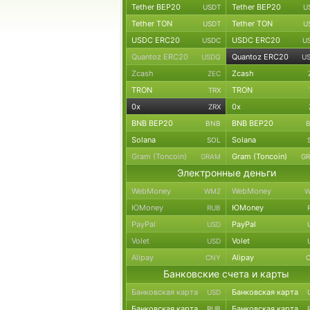
Tether BEP20
Tether BEP20
USDT
U
Tether TON
Tether TON
USDT
U
USDC ERC20
USDC ERC20
USDC
U
Quantoz ERC20
Quantoz ERC20
USDQ
U
Zcash
Zcash
ZEC
TRON
TRON
TRX
0x
0x
ZRX
BNB BEP20
BNB BEP20
BNB
Solana
Solana
SOL
Gram (Toncoin)
Gram (Toncoin)
GRAM
G
Электронные деньги
WebMoney
WebMoney
WMZ
W
ЮMoney
ЮMoney
RUB
PayPal
PayPal
USD
Volet
Volet
USD
Alipay
Alipay
CNY
Банковские счета и карты
Банковская карта
Банковская карта
USD
Банковская карта
Банковская карта
RUB