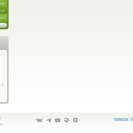
RUB
EUR
UAH
!
Новости
|
8+