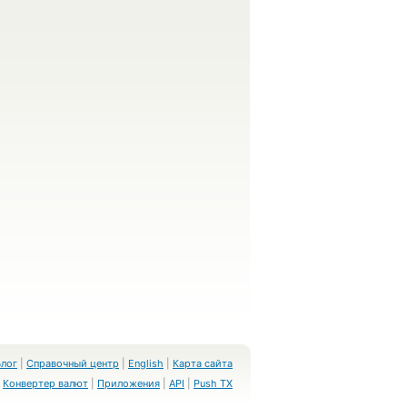
Блог
|
Справочный центр
|
English
|
Карта сайта
Конвертер валют
|
Приложения
|
API
|
Push TX