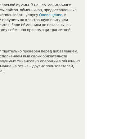
даваемой суммы. В нашем мониторинге
рсы сайтов-обменников, предоставленные
 использовать услугу
Оповещение
, в
 получить на электронную почту или
вится. Если обменники не показаны, вы
т двух обменов при помощи транзитной
л тщательно проверен перед добавлением,
сполнением ими своих обязательств.
оводимых финансовых операций в обменных
имание на отзывы других пользователей,
е.