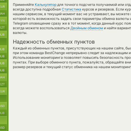
Применяйте
Калькулятор
для точного подсчета получаемой или от
EUR
всегда доступна подробная
Статистика
курсов и резервов. Если ку
UAH
нашим сервисом, в текущий момент вас не устраивают, вы можете
которой есть возможность задать свои параметры обмена валюты и
BYN
Telegram оповещение сразу же в тот момент, когда данный курс поя
KZT
всегда можете воспользоваться
Двойным обменом
и найти вариан
валюты.
RUB
Надежность обменных пунктов
Каждый из обменных пунктов, присутствующих на нашем сайте, бы
RUB
при этом команда BestChange непрерывно следит за надлежащим и
RUB
Использование мониторинга позволяет повысить безопасность пр
пунктах. При выборе обменного пункта, пожалуйста, обращайте вн
RUB
размер резервов и текущий статус обменника на нашем мониторинг
RUB
UAH
KZT
EUR
USD
RUB
USD