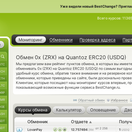
Уже видели новый BestChange? Пригла
Всего курсов:
1136
Мониторинг
Обменники
Проверка адреса
Пар
е
Обмен 0x (ZRX) на Quantoz ERC20 (USDQ)
Мы предлагаем вам рейтинг пунктов обмена, в которых вы имеет
BTC
обменивать 0x (ZRX) на Quantoz ERC20 (USDQ) по самым выгодны
BCH
удобный курс обмена, обратив также внимание и на резервное к
обменники, которые приведены на сайте, были досконально пров
ETH
Клиентам, которые посещают наш мониторинг курсов впервые, п
LTC
показывающий возможные функции сервиса BestChange.ru.
XRP
XMR
Обратный обмен
Избранное
OGE
Курсы обмена
Калькулятор
Оповещение
Дво
ASH
SDT
Обменник
Отдаете
Получ
▲
SDT
от 2 256
LovanPay
12.757494
1
ZRX
USDQ