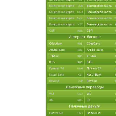
Банковская карта
Банковская карта
EUR
Банковская карта
Банковская карта
UAH
Банковская карта
Банковская карта
BYN
Банковская карта
Банковская карта
KZT
СБП
СБП
RUB
Интернет-банкинг
Сбербанк
Сбербанк
RUB
Альфа-Банк
Альфа-Банк
RUB
Т-Банк
Т-Банк
RUB
ВТБ
ВТБ
RUB
Приват 24
Приват 24
UAH
Kaspi Bank
Kaspi Bank
KZT
Revolut
Revolut
EUR
Денежные переводы
WU
WU
USD
ЗК
ЗК
RUB
Наличные деньги
Наличные
Наличные
USD