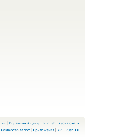
Блог
|
Справочный центр
|
English
|
Карта сайта
Конвертер валют
|
Приложения
|
API
|
Push TX