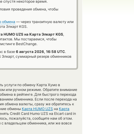
e спустя некоторое время.
словия проведения обмена, чтобы
о обмена
— через транзитную валюту или
та Элкарт KGS.
а HUMO UZS на Карта Элкарт KGS
,
нтактов. Мы постараемся, чтобы
истинге BestChange.
ас в базе
6 августа 2026, 16:58 UTC
.
 Элкарт, суммарный резерв обменников
ь услуги по обмену Карта Хумо в
ком или ручном режиме. Обратите внимание
обмена в рейтинге. Для быстрого перехода
званием обменника. Если после перехода на
я обмена валюты, сразу же обратитесь к
еские обмены
Карта HUMO UZS
на
Карта
ть Credit Card Humo UZS на Elcart card in
лось, пожалуйста, сообщите нам об этом.
 с владельцем обменника, или же вовсе