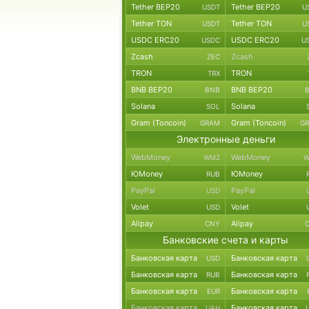
Tether BEP20
Tether BEP20
USDT
U
Tether TON
Tether TON
USDT
U
USDC ERC20
USDC ERC20
USDC
U
Zcash
Zcash
ZEC
TRON
TRON
TRX
BNB BEP20
BNB BEP20
BNB
Solana
Solana
SOL
Gram (Toncoin)
Gram (Toncoin)
GRAM
G
Электронные деньги
WebMoney
WebMoney
WMZ
W
ЮMoney
ЮMoney
RUB
PayPal
PayPal
USD
Volet
Volet
USD
Alipay
Alipay
CNY
Банковские счета и карты
Банковская карта
Банковская карта
USD
Банковская карта
Банковская карта
RUB
Банковская карта
Банковская карта
EUR
Банковская карта
Банковская карта
UAH