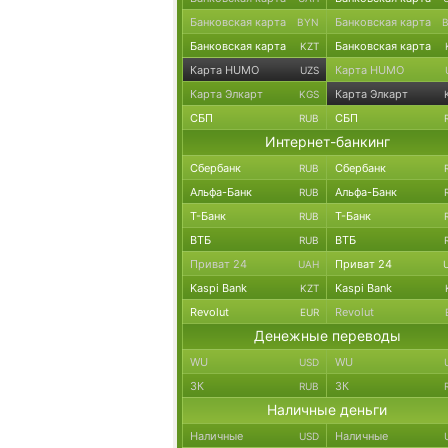
Банковская карта
Банковская карта
BYN
Банковская карта
Банковская карта
KZT
Карта HUMO
Карта HUMO
UZS
Карта Элкарт
Карта Элкарт
KGS
СБП
СБП
RUB
Интернет-банкинг
Сбербанк
Сбербанк
RUB
Альфа-Банк
Альфа-Банк
RUB
Т-Банк
Т-Банк
RUB
ВТБ
ВТБ
RUB
Приват 24
Приват 24
UAH
Kaspi Bank
Kaspi Bank
KZT
Revolut
Revolut
EUR
Денежные переводы
WU
WU
USD
ЗК
ЗК
RUB
Наличные деньги
Наличные
Наличные
USD