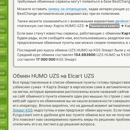
требуемые обменные сервисы могут появиться в базе BestChang
SDT
Можете оставить
заявку на оповещение
, задав интересующие у
SDT
BestChange автоматически уведомил вас при их появлении.
SDC
Также можете ознакомиться с возможными вариантами
двойног
ZEC
→
→
платежную систему: Карта HUMO UZS
Кар
Транзитная валюта
TRX
Если вам станут известны сервисы, работающие с обменом
Карт
будем рады, если сообщите нам, воспользовавшись разделом ко
BNB
предложенные обменные пункты как можно скорее появились в л
SOL
Последний раз курсы обмена UZS HUMO на KGS Элкарт были у н
RAM
Средний курс обмена составлял
154.693900
UZS HUMO за
1
KGS
составлял
17 000 000
KGS Элкарт.
MZ
RUB
Обмен HUMO UZS на Elcart UZS
USD
Все представленные в списке обменные пункты готовы предоставит
→
узбекских сумах
Карта Элкарт в киргизском соме в автоматичес
USD
на метки, которые временами расположены возле названий сайтов 
CNY
на сайт обменного пункта кликните один раз мышью по строке с на
вебсайт одного из обменников вы не нашли возможности совершени
его оператору. Вполне вероятно, что на данный момент автоматич
USD
Элкарт KGS
недоступны и вам предложат обмен вручную. Если поменя
Kyrgyzstani som в удобном для вас пункте обмена все же не получи
RUB
Это поможет нам своевременно принять меры по решению проблем
EUR
отключить его из листинга до решения вопроса.
UAH