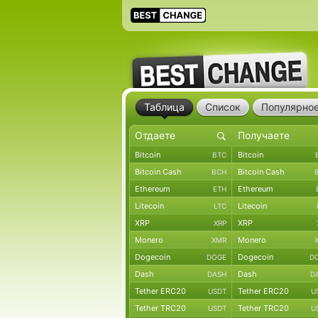
Таблица
Список
Популярно
Bitcoin
Bitcoin
BTC
Bitcoin Cash
Bitcoin Cash
BCH
Ethereum
Ethereum
ETH
Litecoin
Litecoin
LTC
XRP
XRP
XRP
Monero
Monero
XMR
Dogecoin
Dogecoin
DOGE
D
Dash
Dash
DASH
D
Tether ERC20
Tether ERC20
USDT
U
Tether TRC20
Tether TRC20
USDT
U