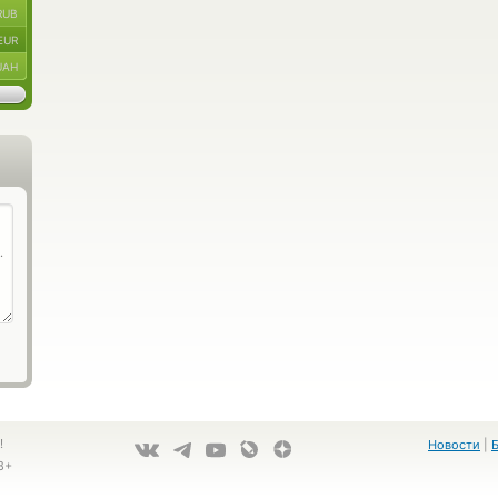
RUB
EUR
UAH
!
Новости
|
8+