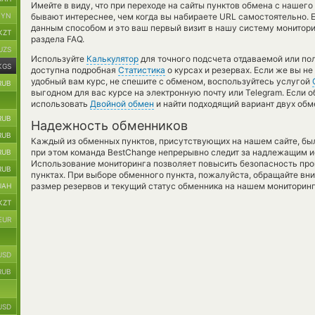
Имейте в виду, что при переходе на сайты пунктов обмена с наше
BYN
бывают интереснее, чем когда вы набираете URL самостоятельно. Е
данным способом и это ваш первый визит в нашу систему монитори
KZT
раздела FAQ.
UZS
Используйте
Калькулятор
для точного подсчета отдаваемой или по
KGS
доступна подробная
Статистика
о курсах и резервах. Если же вы н
удобный вам курс, не спешите с обменом, воспользуйтесь услугой
RUB
выгодном для вас курсе на электронную почту или Telegram. Если 
использовать
Двойной обмен
и найти подходящий вариант двух обм
RUB
Надежность обменников
RUB
Каждый из обменных пунктов, присутствующих на нашем сайте, бы
при этом команда BestChange непрерывно следит за надлежащим и
RUB
Использование мониторинга позволяет повысить безопасность пр
RUB
пунктах. При выборе обменного пункта, пожалуйста, обращайте вн
размер резервов и текущий статус обменника на нашем мониторинг
UAH
KZT
EUR
USD
RUB
USD