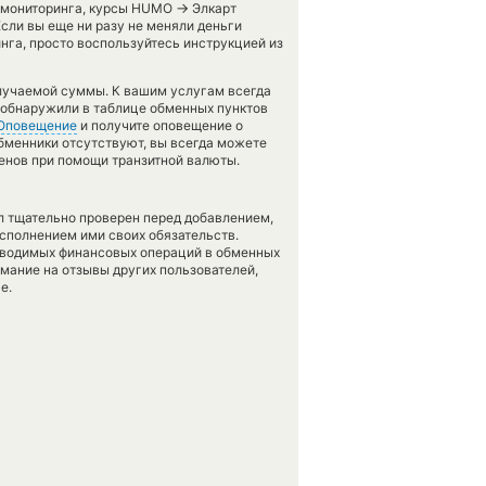
→
го мониторинга, курсы HUMO
Элкарт
сли вы еще ни разу не меняли деньги
нга, просто воспользуйтесь инструкцией из
лучаемой суммы. К вашим услугам всегда
е обнаружили в таблице обменных пунктов
Оповещение
и получите оповещение о
обменники отсутствуют, вы всегда можете
енов при помощи транзитной валюты.
л тщательно проверен перед добавлением,
сполнением ими своих обязательств.
оводимых финансовых операций в обменных
имание на отзывы других пользователей,
е.