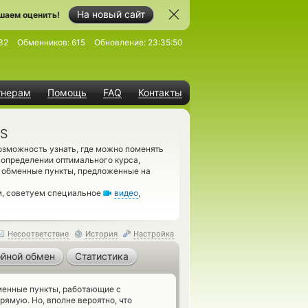
На новый сайт
шаем оценить!
32
Обменников:
615
Обновление:
23:35:50
тнерам
Помощь
FAQ
Контакты
GS
зможность узнать, где можно поменять
 определении оптимального курса,
е обменные пункты, предложенные на
м, советуем специальное
видео
,
Несоответствие
История
Настройка
йной обмен
Статистика
енные пункты, работающие с
рямую. Но, вполне вероятно, что