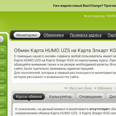
Уже видели новый BestChange? Пригла
Всего курсов:
10575
Мониторинг
Обменники
Проверка адреса
Пар
е
Обмен Карта HUMO UZS на Карта Элкарт K
С помощью нашего онлайн-сервиса любой пользователь имеет во
BTC
Карта HUMO UZS на Карта Элкарт KGS по наилучшему курсу. При
BCH
обращайте внимание также и на резерв необходимой валюты. Вс
сайте, были тщательно проверены администрацией.
ETH
Для посетителей, которые в первый раз пользуются мониторинго
LTC
которое расскажет о возможностях сайта.
XRP
XMR
Обратный обмен
Избранное
OGE
Курсы обмена
Калькулятор
Оповещение
Дво
ASH
SDT
К сожалению, на данный момент в мониторинге
отсутствуют
обм
SDT
→
направлением обмена Карта HUMO UZS
Карта Элкарт KGS нап