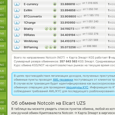
SDT
от 1 016 605
E-currency
33.886818
1
NOT
KGS
SDT
от 1 050 741
ExWm
33.894858
1
NOT
KGS
SDC
от 1 185 170
BTCconvertix
33.909800
1
NOT
KGS
ZEC
от 1 051 240
1Change
33.910950
1
NOT
KGS
TRX
от 697 030
Bitality
34.119273
1
NOT
KGS
BNB
от 1 032 276
99Rates
34.409194
1
NOT
KGS
SOL
от 1 221 569
WmMoney
34.410378
1
NOT
KGS
RAM
от 696 960
BitFlaming
35.073256
1
NOT
KGS
NOT
Всего по направлению Notcoin (NOT)
Карта Элкарт KGS работает
9
на
→
Суммарный резерв обменников:
357 643 563
KGS Элкарт.
Средневзвеше
MZ
Курс обмена
KGS/NOT
на криптовалютных рынках на текущее время со
RUB
В целях противодействия легализации доходов, полученных преступны
USD
обменные пункты проводят
AML-проверки
поступающих от клиентов тр
USD
В случае если транзакция будет идентифицирована как высокорискова
обменную операцию для проведения
процедуры KYC
. Информация по K
CNY
соблюдения требований AML/KYC для последующего разблокирования с
Об обмене Notcoin на Elcart UZS
USD
RUB
В таблице вы можете увидеть список пунктов обмена, любой из ко
→
или ручной обмен Криптовалюта Notcoin
Карта Элкарт в киргизс
EUR