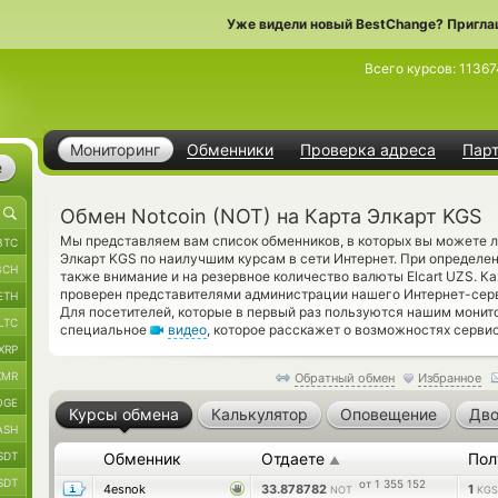
Уже видели новый BestChange? Пригла
Всего курсов:
11367
Мониторинг
Обменники
Проверка адреса
Пар
е
Обмен Notcoin (NOT) на Карта Элкарт KGS
Мы представляем вам список обменников, в которых вы можете ле
BTC
Элкарт KGS по наилучшим курсам в сети Интернет. При определе
BCH
также внимание и на резервное количество валюты Elcart UZS. 
проверен представителями администрации нашего Интернет-сер
ETH
Для посетителей, которые в первый раз пользуются нашим монит
LTC
специальное
видео
, которое расскажет о возможностях сервис
XRP
XMR
Обратный обмен
Избранное
OGE
Курсы обмена
Калькулятор
Оповещение
Дво
ASH
SDT
Обменник
Отдаете
Пол
▲
SDT
от 1 355 152
4esnok
33.878782
1
NOT
KGS