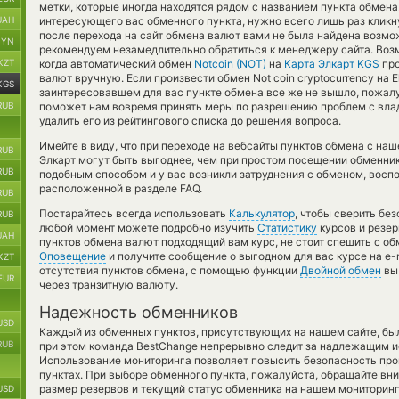
метки, которые иногда находятся рядом с названием пункта обмена.
UAH
интересующего вас обменного пункта, нужно всего лишь раз кликн
после перехода на сайт обмена валют вами не была найдена возм
BYN
рекомендуем незамедлительно обратиться к менеджеру сайта. Воз
KZT
когда автоматический обмен
Notcoin (NOT)
на
Карта Элкарт KGS
про
валют вручную. Если произвести обмен Not coin cryptocurrency на Elc
KGS
заинтересовавшем для вас пункте обмена все же не вышло, пожалу
RUB
поможет нам вовремя принять меры по разрешению проблем с вла
удалить его из рейтингового списка до решения вопроса.
Имейте в виду, что при переходе на вебсайты пунктов обмена с н
RUB
Элкарт могут быть выгоднее, чем при простом посещении обменник
RUB
подобным способом и у вас возникли затруднения с обменом, восп
расположенной в разделе FAQ.
RUB
Постарайтесь всегда использовать
Калькулятор
, чтобы сверить бе
RUB
любой момент можете подробно изучить
Статистику
курсов и резер
UAH
пунктов обмена валют подходящий вам курс, не стоит спешить с о
Оповещение
и получите сообщение о выгодном для вас курсе на e-m
KZT
отсутствия пунктов обмена, с помощью функции
Двойной обмен
вы 
EUR
через транзитную валюту.
Надежность обменников
USD
Каждый из обменных пунктов, присутствующих на нашем сайте, бы
RUB
при этом команда BestChange непрерывно следит за надлежащим и
Использование мониторинга позволяет повысить безопасность пр
пунктах. При выборе обменного пункта, пожалуйста, обращайте вн
размер резервов и текущий статус обменника на нашем мониторинг
USD