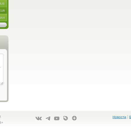
RUB
EUR
UAH
!
Новости
|
8+