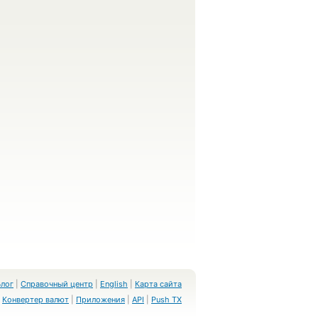
Блог
|
Справочный центр
|
English
|
Карта сайта
Конвертер валют
|
Приложения
|
API
|
Push TX