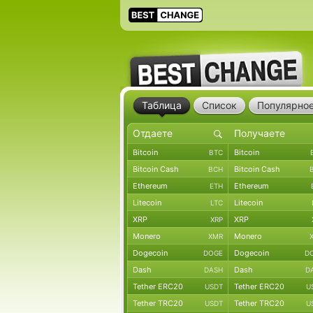
Таблица
Список
Популярно
Bitcoin
Bitcoin
BTC
Bitcoin Cash
Bitcoin Cash
BCH
Ethereum
Ethereum
ETH
Litecoin
Litecoin
LTC
XRP
XRP
XRP
Monero
Monero
XMR
Dogecoin
Dogecoin
DOGE
D
Dash
Dash
DASH
D
Tether ERC20
Tether ERC20
USDT
U
Tether TRC20
Tether TRC20
USDT
U