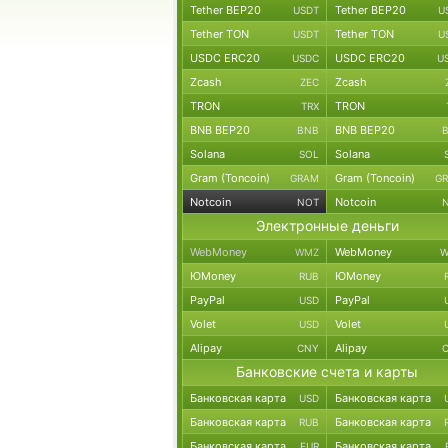
Tether BEP20
Tether BEP20
USDT
U
Tether TON
Tether TON
USDT
U
USDC ERC20
USDC ERC20
USDC
U
Zcash
Zcash
ZEC
TRON
TRON
TRX
BNB BEP20
BNB BEP20
BNB
Solana
Solana
SOL
Gram (Toncoin)
Gram (Toncoin)
GRAM
G
Notcoin
Notcoin
NOT
Электронные деньги
WebMoney
WebMoney
WMZ
W
ЮMoney
ЮMoney
RUB
PayPal
PayPal
USD
Volet
Volet
USD
Alipay
Alipay
CNY
Банковские счета и карты
Банковская карта
Банковская карта
USD
Банковская карта
Банковская карта
RUB
Банковская карта
Банковская карта
EUR