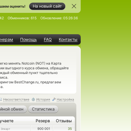
На новый сайт
шаем оценить!
42
Обменников:
615
Обновление:
05:26:36
тнерам
Помощь
FAQ
Контакты
гко менять Notcoin (NOT) на Карта
нии выгодного курса обмена, обращайте
Каждый обменный пункт тщательно
виса.
орингом BestChange.ru, предлагаем
а.
Несоответствие
История
Настройка
йной обмен
Статистика
учаете
Резерв
Отзывы
900 001
35
 Элкарт