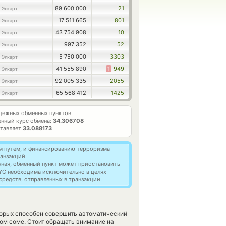
89 600 000
21
 Элкарт
17 511 665
801
 Элкарт
43 754 908
10
 Элкарт
997 352
52
 Элкарт
5 750 000
3303
 Элкарт
41 555 890
1
949
 Элкарт
92 005 335
2055
 Элкарт
65 568 412
1425
 Элкарт
дежных обменных пунктов.
нный курс обмена:
34.306708
ставляет
33.088173
м путем, и финансированию терроризма
анзакций.
нная, обменный пункт может приостановить
YC необходима исключительно в целях
редств, отправленных в транзакции.
торых способен совершить автоматический
ком соме. Стоит обращать внимание на