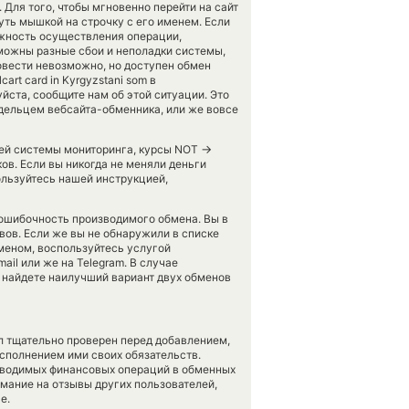
 Для того, чтобы мгновенно перейти на сайт
уть мышкой на строчку с его именем. Если
ожность осуществления операции,
можны разные сбои и неполадки системы,
вести невозможно, но доступен обмен
art card in Kyrgyzstani som в
йста, сообщите нам об этой ситуации. Это
дельцем вебсайта-обменника, или же вовсе
→
ашей системы мониторинга, курсы NOT
ов. Если вы никогда не меняли деньги
ользуйтесь нашей инструкцией,
зошибочность производимого обмена. Вы в
вов. Если же вы не обнаружили в списке
бменом, воспользуйтесь услугой
ail или же на Telegram. В случае
найдете наилучший вариант двух обменов
л тщательно проверен перед добавлением,
сполнением ими своих обязательств.
оводимых финансовых операций в обменных
имание на отзывы других пользователей,
е.