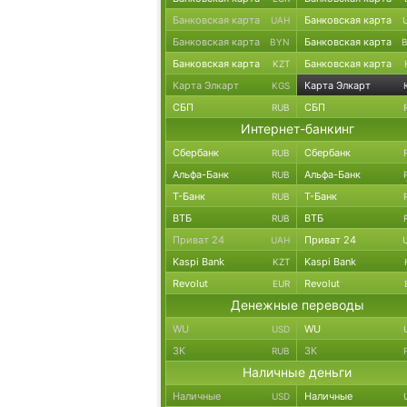
Банковская карта
Банковская карта
UAH
Банковская карта
Банковская карта
BYN
Банковская карта
Банковская карта
KZT
Карта Элкарт
Карта Элкарт
KGS
СБП
СБП
RUB
Интернет-банкинг
Сбербанк
Сбербанк
RUB
Альфа-Банк
Альфа-Банк
RUB
Т-Банк
Т-Банк
RUB
ВТБ
ВТБ
RUB
Приват 24
Приват 24
UAH
Kaspi Bank
Kaspi Bank
KZT
Revolut
Revolut
EUR
Денежные переводы
WU
WU
USD
ЗК
ЗК
RUB
Наличные деньги
Наличные
Наличные
USD