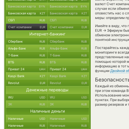
валют Счет компан
Банковская карта
Банковская карта
BYN
BYN
случае если обменят
оповестить нас о 
Банковская карта
Банковская карта
KZT
KZT
меры: определим пр
СБП
СБП
RUB
RUB
Имейте в виду, что
Счет компании
Счет компании
EUR
EUR
→
EUR
Эфириум быва
Интернет-банкинг
обменом электронны
понятной инструкци
Сбербанк
Сбербанк
RUB
RUB
Постарайтесь кажд
Альфа-Банк
Альфа-Банк
RUB
RUB
мониторинге всегд
Т-Банк
Т-Банк
RUB
RUB
представленные на
помощью которой мо
ВТБ
ВТБ
RUB
RUB
информацию в тот м
Приват 24
Приват 24
UAH
UAH
функции
Двойной о
Kaspi Bank
Kaspi Bank
KZT
KZT
Безопасност
Revolut
Revolut
EUR
EUR
Каждый из обменны
Денежные переводы
при этом команда 
Использование мон
WU
WU
USD
USD
пунктах. При выбор
ЗК
ЗК
размер резервов и 
RUB
RUB
Наличные деньги
Наличные
Наличные
USD
USD
Наличные
Наличные
RUB
RUB