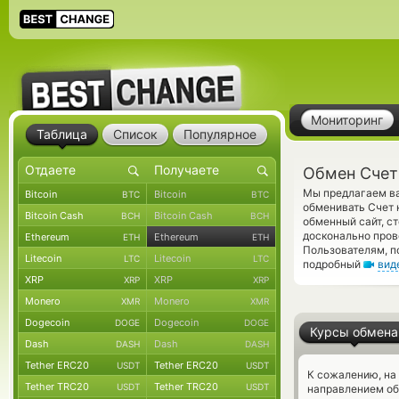
Мониторинг
Таблица
Список
Популярное
Обмен Счет
Мы предлагаем ва
Bitcoin
Bitcoin
BTC
BTC
обменивать Счет
Bitcoin Cash
Bitcoin Cash
BCH
BCH
обменный сайт, с
досконально пров
Ethereum
Ethereum
ETH
ETH
Пользователям, 
Litecoin
Litecoin
LTC
LTC
подробный
вид
XRP
XRP
XRP
XRP
Monero
Monero
XMR
XMR
Dogecoin
Dogecoin
DOGE
DOGE
Курсы обмена
Dash
Dash
DASH
DASH
Tether ERC20
Tether ERC20
USDT
USDT
К сожалению, на
Tether TRC20
Tether TRC20
USDT
USDT
направлением о