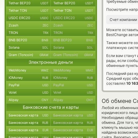
требуемые обмен
Tether BEP20
Tether BEP20
USDT
USDT
Посмотрите напр
Tether TON
Tether TON
USDT
USDT
USDC ERC20
USDC ERC20
USDC
USDC
Счет компании
Zcash
Zcash
ZEC
ZEC
Можете оставит
TRON
TRON
TRX
TRX
BestChange авто
BNB BEP20
BNB BEP20
BNB
BNB
Также можете о
Solana
Solana
платежную систе
SOL
SOL
Gram (Toncoin)
Gram (Toncoin)
GRAM
GRAM
Если вам станут
рады, если сооб
Электронные деньги
обменные пункты
WebMoney
WebMoney
WMZ
WMZ
Последний раз к
ЮMoney
ЮMoney
RUB
RUB
Средний курс об
составлял
10 16
PayPal
PayPal
USD
USD
Volet
Volet
USD
USD
Alipay
Alipay
Об обмене C
CNY
CNY
Банковские счета и карты
Любой из обменных 
юридического лица
Банковская карта
Банковская карта
USD
USD
Необходимо обращат
обмена. Для того, 
Банковская карта
Банковская карта
RUB
RUB
кликнуть мышью на 
Банковская карта
Банковская карта
EUR
EUR
найдена возможнос
сайта. Вероятно, ч
Банковская карта
Банковская карта
UAH
UAH