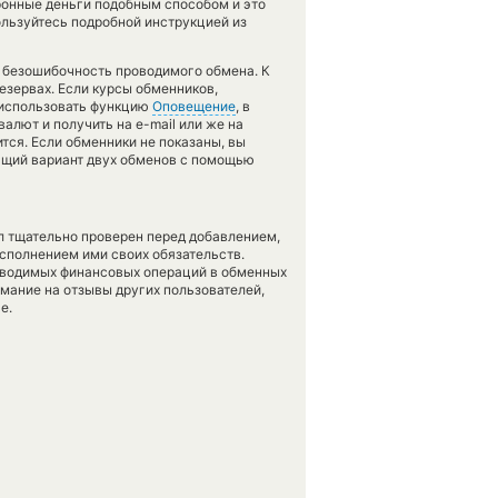
тронные деньги подобным способом и это
льзуйтесь подробной инструкцией из
ь безошибочность проводимого обмена. К
резервах. Если курсы обменников,
 использовать функцию
Оповещение
, в
алют и получить на e-mail или же на
тся. Если обменники не показаны, вы
ящий вариант двух обменов с помощью
л тщательно проверен перед добавлением,
сполнением ими своих обязательств.
оводимых финансовых операций в обменных
имание на отзывы других пользователей,
е.