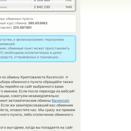
6 309 489
1742
teller
2 842 230
949
teller
ых обменных пункта.
ный курс обмена:
385.653683
ставляет
325.887861
м путем, и финансированию терроризма
анзакций.
нная, обменный пункт может приостановить
YC необходима исключительно в целях
редств, отправленных в транзакции.
→
и по обмену Криптовалюта Ravencoin
выбора обменного пункта обращайте также
обы перейти на сайт выбранного вами
о именем. Если после перехода на вебсайт
рации, советуем незамедлительно
момент автоматические обмены
Ravencoin
 Если же заинтересовавший вас обменник
луйста, оповестите нас. Мы сразу же примем
ного пункта, либо отключение обменного
ого выгоднее, когда вы попадаете на сайт