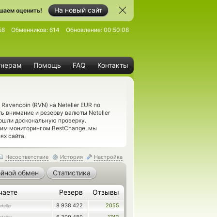
На новый сайт
шаем оценить!
58
Обменников:
614
Обновление:
00:50:08
тнерам
Помощь
FAQ
Контакты
Ravencoin (RVN) на Neteller EUR по
ь внимание и резерву валюты Neteller
ошли доскональную проверку.
шим мониторингом BestChange, мы
ях сайта.
Несоответствие
История
Настройка
йной обмен
Статистика
чаете
Резерв
Отзывы
8 938 422
2055
teller