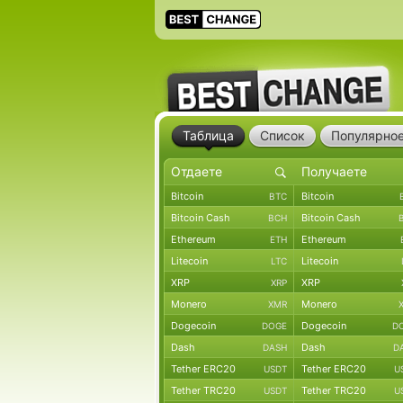
Таблица
Список
Популярно
Bitcoin
Bitcoin
BTC
Bitcoin Cash
Bitcoin Cash
BCH
Ethereum
Ethereum
ETH
Litecoin
Litecoin
LTC
XRP
XRP
XRP
Monero
Monero
XMR
Dogecoin
Dogecoin
DOGE
D
Dash
Dash
DASH
D
Tether ERC20
Tether ERC20
USDT
U
Tether TRC20
Tether TRC20
USDT
U