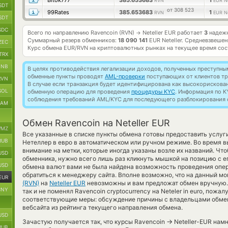
Bitok777
385.653683
1
RVN
EUR Ne
SDT
от 308 523
99Rates
385.653683
1
RVN
EUR Ne
SDT
SDC
Всего по направлению Ravencoin (RVN)
Neteller EUR работает
3
надежн
→
Суммарный резерв обменников:
18 090 141
EUR Neteller.
Средневзвешен
ZEC
Курс обмена
EUR/RVN
на криптовалютных рынках на текущее время со
TRX
BNB
В целях противодействия легализации доходов, полученных преступны
обменные пункты проводят
AML-проверки
поступающих от клиентов тр
RVN
В случае если транзакция будет идентифицирована как высокорискова
SOL
обменную операцию для проведения
процедуры KYC
. Информация по K
соблюдения требований AML/KYC для последующего разблокирования с
RAM
Обмен Ravencoin на Neteller EUR
MZ
Все указанные в списке пункты обмена готовы предоставить услуг
RUB
Нетеллер в евро в автоматическом или ручном режиме. Во время 
внимание на метки, которые иногда указаны возле их названий. Чт
USD
обменника, нужно всего лишь раз кликнуть мышкой на позицию с ег
USD
обмена валют вами не была найдена возможность проведения опе
обратиться к менеджеру сайта. Вполне возможно, что на данный 
EUR
(RVN)
на
Neteller EUR
невозможны и вам предложат обмен вручную.
CNY
так и не поменял Ravencoin cryptocurrency на Neteler in euro, пожа
соответствующие меры: обсуждение причины с владельцами обмен
вебсайта из рейтинга текущего направления обмена.
USD
→
Зачастую получается так, что курсы Ravencoin
Neteller-EUR намн
RUB