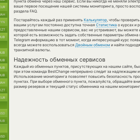
пункта обмена через наш сервис. Если вы никогда не меняли элек
ваше первое посещение нашей системы мониторинга, просто воспо
EUR
раздела FAQ.
UAH
Постарайтесь каждый раз применять
Калькулятор
, чтобы проверит
BYN
вашим услугам постоянно доступна точная
Статистика
о курсах и 
KZT
предоставленные нашим сервисом, вас не устраивают, вы можете
которой есть возможность задать собственные параметры обмена в
RUB
Telegram информацию в тот момент, когда интересующий курс появи
всегда можете воспользоваться
Двойным обменом
и найти подход
транзитной валюты.
RUB
Надежность обменных сервисов
RUB
Каждый из обменных пунктов, присутствующих на нашем сайте, бы
RUB
при этом команда BestChange непрерывно следит за надлежащим и
RUB
Использование мониторинга позволяет повысить безопасность пр
пунктах. При выборе обменного пункта, пожалуйста, обращайте вн
UAH
размер резервов и текущий статус обменника на нашем мониторинг
KZT
EUR
USD
RUB
USD