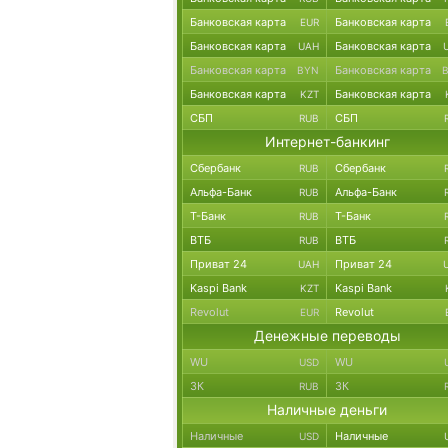
Банковская карта
Банковская карта
EUR
Банковская карта
Банковская карта
UAH
Банковская карта
Банковская карта
BYN
Банковская карта
Банковская карта
KZT
СБП
СБП
RUB
Интернет-банкинг
Сбербанк
Сбербанк
RUB
Альфа-Банк
Альфа-Банк
RUB
Т-Банк
Т-Банк
RUB
ВТБ
ВТБ
RUB
Приват 24
Приват 24
UAH
Kaspi Bank
Kaspi Bank
KZT
Revolut
Revolut
EUR
Денежные переводы
WU
WU
USD
ЗК
ЗК
RUB
Наличные деньги
Наличные
Наличные
USD