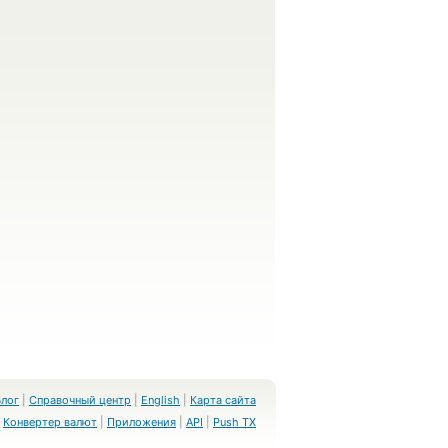
Блог
|
Справочный центр
|
English
|
Карта сайта
Конвертер валют
|
Приложения
|
API
|
Push TX