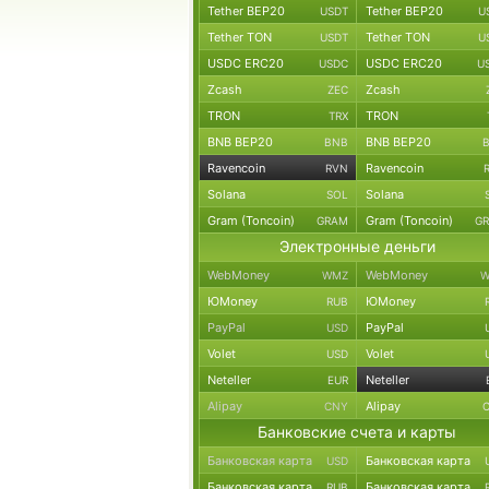
Tether BEP20
Tether BEP20
USDT
U
Tether TON
Tether TON
USDT
U
USDC ERC20
USDC ERC20
USDC
U
Zcash
Zcash
ZEC
TRON
TRON
TRX
BNB BEP20
BNB BEP20
BNB
Ravencoin
Ravencoin
RVN
Solana
Solana
SOL
Gram (Toncoin)
Gram (Toncoin)
GRAM
G
Электронные деньги
WebMoney
WebMoney
WMZ
W
ЮMoney
ЮMoney
RUB
PayPal
PayPal
USD
Volet
Volet
USD
Neteller
Neteller
EUR
Alipay
Alipay
CNY
Банковские счета и карты
Банковская карта
Банковская карта
USD
Банковская карта
Банковская карта
RUB