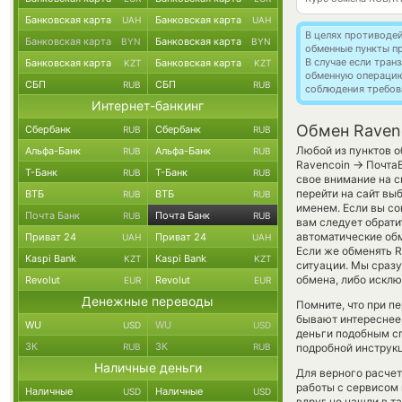
Банковская карта
Банковская карта
UAH
UAH
В целях противоде
Банковская карта
Банковская карта
BYN
BYN
обменные пункты п
В случае если тра
Банковская карта
Банковская карта
KZT
KZT
обменную операци
СБП
СБП
RUB
RUB
соблюдения требов
Интернет-банкинг
Обмен Ravenc
Сбербанк
Сбербанк
RUB
RUB
Любой из пунктов о
Альфа-Банк
Альфа-Банк
RUB
RUB
→
Ravencoin
ПочтаБ
Т-Банк
Т-Банк
RUB
RUB
свое внимание на с
перейти на сайт вы
ВТБ
ВТБ
RUB
RUB
именем. Если вы с
Почта Банк
Почта Банк
RUB
RUB
вам следует обрати
автоматические о
Приват 24
Приват 24
UAH
UAH
Если же обменять R
Kaspi Bank
Kaspi Bank
KZT
KZT
ситуации. Мы сраз
обмена, либо исклю
Revolut
Revolut
EUR
EUR
Денежные переводы
Помните, что при п
бывают интереснее,
WU
WU
USD
USD
деньги подобным сп
ЗК
ЗК
RUB
RUB
подробной инструкц
Наличные деньги
Для верного расчет
работы с сервисом 
Наличные
Наличные
USD
USD
вдруг не нашли в т