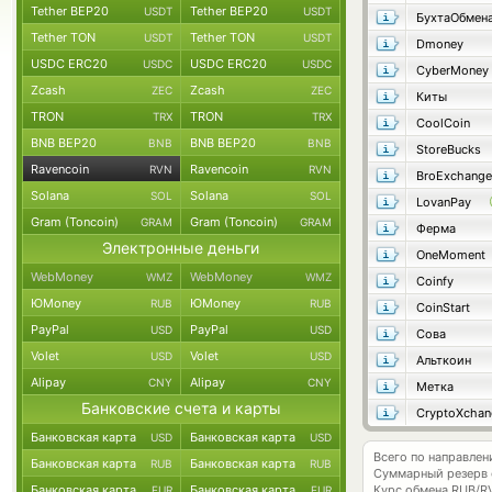
Tether BEP20
Tether BEP20
USDT
USDT
БухтаОбмен
Tether TON
Tether TON
USDT
USDT
Dmoney
USDC ERC20
USDC ERC20
USDC
USDC
CyberMoney
Zcash
Zcash
ZEC
ZEC
Киты
TRON
TRON
TRX
TRX
CoolCoin
BNB BEP20
BNB BEP20
BNB
BNB
StoreBucks
Ravencoin
Ravencoin
RVN
RVN
BroExchange
Solana
Solana
SOL
SOL
LovanPay
Gram (Toncoin)
Gram (Toncoin)
GRAM
GRAM
Ферма
Электронные деньги
OneMoment
WebMoney
WebMoney
WMZ
WMZ
Coinfy
ЮMoney
ЮMoney
RUB
RUB
CoinStart
PayPal
PayPal
USD
USD
Сова
Volet
Volet
USD
USD
Альткоин
Alipay
Alipay
CNY
CNY
Метка
Банковские счета и карты
CryptoXchan
Банковская карта
Банковская карта
USD
USD
Всего по направлен
Банковская карта
Банковская карта
RUB
RUB
Суммарный резерв
Банковская карта
Банковская карта
Курс обмена
RUB/R
EUR
EUR