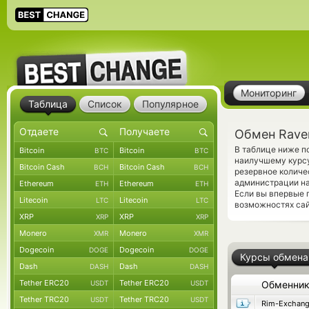
Мониторинг
Таблица
Список
Популярное
Обмен Raven
В таблице ниже п
Bitcoin
Bitcoin
BTC
BTC
наилучшему курсу
Bitcoin Cash
Bitcoin Cash
BCH
BCH
резервное количе
администрации на
Ethereum
Ethereum
ETH
ETH
Если вы впервые 
Litecoin
Litecoin
LTC
LTC
возможностях сай
XRP
XRP
XRP
XRP
Monero
Monero
XMR
XMR
Dogecoin
Dogecoin
DOGE
DOGE
Курсы обмена
Dash
Dash
DASH
DASH
Tether ERC20
Tether ERC20
USDT
USDT
Обменни
Tether TRC20
Tether TRC20
USDT
USDT
Rim-Exchan