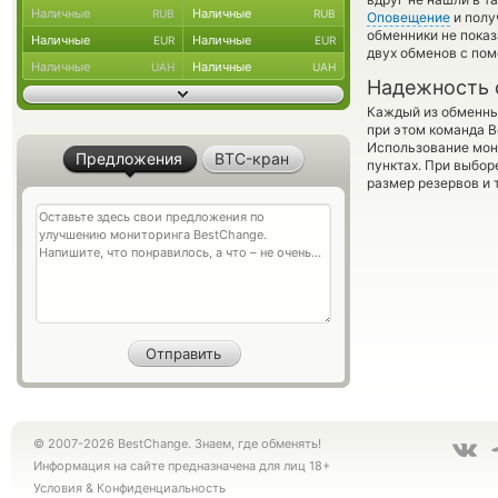
Наличные
Наличные
RUB
RUB
Оповещение
и полу
обменники не показ
Наличные
Наличные
EUR
EUR
двух обменов с по
Наличные
Наличные
UAH
UAH
Надежность 
Каждый из обменны
при этом команда 
Использование мон
Предложения
BTC-кран
пунктах. При выбор
размер резервов и 
© 2007-2026 BestChange. Знаем, где обменять!
Информация на сайте предназначена для лиц 18+
Условия
&
Конфиденциальность