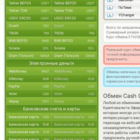
BaksMan
Tether BEP20
Tether BEP20
USDT
USDT
ПоТеме
Tether TON
Tether TON
USDT
USDT
YChanger
USDC ERC20
USDC ERC20
USDC
USDC
Zcash
Zcash
ZEC
ZEC
Всего по направле
Суммарный резерв
TRON
TRON
TRX
TRX
Курс обмена
ETH/G
BNB BEP20
BNB BEP20
BNB
BNB
Solana
Solana
SOL
SOL
Реальный курс обме
точной информации
Gram (Toncoin)
Gram (Toncoin)
GRAM
GRAM
предложить.
Электронные деньги
WebMoney
WebMoney
WMZ
WMZ
Обмены наличных с
фиксирования курс
ЮMoney
ЮMoney
RUB
RUB
сервисом в электр
PayPal
PayPal
USD
USD
Volet
Volet
USD
USD
Обмен Cash 
Alipay
Alipay
CNY
CNY
Любой из обменнико
Криптовалюта Эфири
Банковские счета и карты
которые иногда уст
Банковская карта
Банковская карта
USD
USD
интересующего вас 
перехода на вебсай
Банковская карта
Банковская карта
RUB
RUB
незамедлительно об
Банковская карта
Банковская карта
EUR
EUR
этапе работы сайт
предложить ручной о
Банковская карта
Банковская карта
UAH
UAH