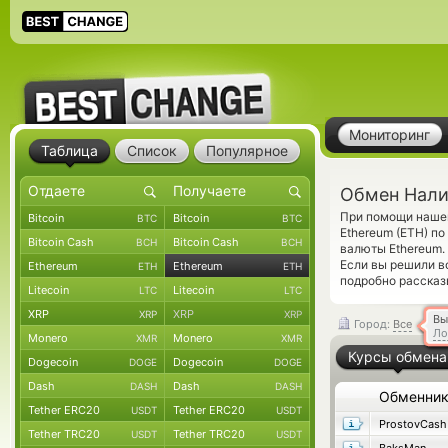
Мониторинг
Таблица
Список
Популярное
Обмен Нали
При помощи нашег
Bitcoin
Bitcoin
BTC
BTC
Ethereum (ETH) п
Bitcoin Cash
Bitcoin Cash
BCH
BCH
валюты Ethereum.
Если вы решили в
Ethereum
Ethereum
ETH
ETH
подробно рассказ
Litecoin
Litecoin
LTC
LTC
XRP
XRP
XRP
XRP
Вы
Город:
Все
Ло
Monero
Monero
XMR
XMR
Курсы обмена
Dogecoin
Dogecoin
DOGE
DOGE
Dash
Dash
DASH
DASH
Обменни
Tether ERC20
Tether ERC20
USDT
USDT
ProstovCash
Tether TRC20
Tether TRC20
USDT
USDT