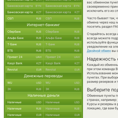
вас обменном пункт
Банковская карта
Банковская карта
BYN
BYN
своевременно прин
исключить его из с
Банковская карта
Банковская карта
KZT
KZT
Часто бывает так, 
СБП
СБП
RUB
RUB
обмена через наш м
Интернет-банкинг
посетить раздел FA
Сбербанк
Сбербанк
RUB
RUB
Старайтесь всегда
Альфа-Банк
Альфа-Банк
всегда можете под
RUB
RUB
используйте функ
Т-Банк
Т-Банк
RUB
RUB
уведомление на эле
ВТБ
ВТБ
Двойной обмен
вы с
RUB
RUB
Приват 24
Приват 24
UAH
UAH
Надежность 
Kaspi Bank
Kaspi Bank
KZT
KZT
Каждый из обменны
при этом команда 
Revolut
Revolut
EUR
EUR
Использование мон
Денежные переводы
пунктах. При выбор
размер резервов и 
WU
WU
USD
USD
Выберите по
ЗК
ЗК
RUB
RUB
Наличные деньги
Обменные пункты по
странах, например:
Наличные
Наличные
USD
USD
Курсы и резервы в 
локацию, где вам б
Наличные
Наличные
RUB
RUB
Наличные
Наличные
EUR
EUR