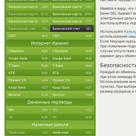
Банковская карта
Банковская карта
UAH
UAH
Имейте в виду, что
Банк-GEL бывают вы
Банковская карта
Банковская карта
BYN
BYN
электронные деньги
Банковская карта
Банковская карта
KZT
KZT
воспользуйтесь под
Банковский счет
Банковский счет
GEL
GEL
Используйте
Кальк
СБП
СБП
RUB
RUB
использования наше
Если текущие курс
Интернет-банкинг
при появлении подх
случае отсутствия
Сбербанк
Сбербанк
RUB
RUB
вариант двух обмен
Альфа-Банк
Альфа-Банк
RUB
RUB
Безопасност
Т-Банк
Т-Банк
RUB
RUB
Каждый из обменны
ВТБ
ВТБ
RUB
RUB
при этом команда 
Приват 24
Приват 24
UAH
UAH
Использование мон
пунктах. При выбор
Kaspi Bank
Kaspi Bank
KZT
KZT
размер резервов и 
Revolut
Revolut
EUR
EUR
Денежные переводы
WU
WU
USD
USD
ЗК
ЗК
RUB
RUB
Наличные деньги
Наличные
Наличные
USD
USD