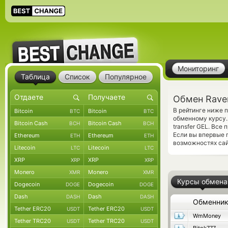
Мониторинг
Таблица
Список
Популярное
Обмен Raven
В рейтинге ниже 
Bitcoin
Bitcoin
BTC
BTC
обменному курсу.
Bitcoin Cash
Bitcoin Cash
BCH
BCH
transfer GEL. Вс
Если вы впервые 
Ethereum
Ethereum
ETH
ETH
возможностях сай
Litecoin
Litecoin
LTC
LTC
XRP
XRP
XRP
XRP
Monero
Monero
XMR
XMR
Курсы обмена
Dogecoin
Dogecoin
DOGE
DOGE
Dash
Dash
DASH
DASH
Обменни
Tether ERC20
Tether ERC20
USDT
USDT
WmMoney
Tether TRC20
Tether TRC20
USDT
USDT