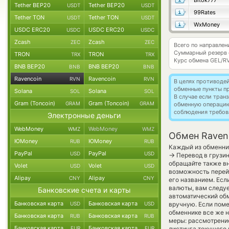
Bitok777
Tether BEP20
Tether BEP20
USDT
USDT
99Rates
Tether TON
Tether TON
USDT
USDT
WxMoney
USDC ERC20
USDC ERC20
USDC
USDC
Zcash
Zcash
ZEC
ZEC
Всего по направлен
Суммарный резерв
TRON
TRON
TRX
TRX
Курс обмена
GEL/R
BNB BEP20
BNB BEP20
BNB
BNB
Ravencoin
Ravencoin
RVN
RVN
В целях противоде
обменные пункты п
Solana
Solana
SOL
SOL
В случае если тра
Gram (Toncoin)
Gram (Toncoin)
GRAM
GRAM
обменную операци
соблюдения требов
Электронные деньги
WebMoney
WebMoney
WMZ
WMZ
Обмен Ravenc
ЮMoney
ЮMoney
RUB
RUB
Каждый из обменник
PayPal
PayPal
USD
USD
→
Перевод в грузин
обращайте также вн
Volet
Volet
USD
USD
возможность перей
Alipay
Alipay
CNY
CNY
его названием. Есл
валюты, вам следуе
Банковские счета и карты
автоматический о
Банковская карта
Банковская карта
USD
USD
вручную. Если помен
обменнике все же н
Банковская карта
Банковская карта
RUB
RUB
меры: рассмотрени
Банковская карта
Банковская карта
EUR
EUR
листинга текущего