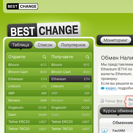
Мониторинг
Таблица
Список
Популярное
Обмен Нали
Мы представляем 
Bitcoin
Bitcoin
BTC
BTC
Ethereum (ETH) по
Bitcoin Cash
Bitcoin Cash
BCH
BCH
валюты Ethereum.
проверку.
Ethereum
Ethereum
ETH
ETH
Если вы решили в
Litecoin
Litecoin
LTC
LTC
видео
, подроб
XRP
XRP
XRP
XRP
Вы
Monero
Monero
XMR
XMR
Город:
Все
Ду
Dogecoin
Dogecoin
DOGE
DOGE
Курсы обмена
Dash
Dash
DASH
DASH
Tether ERC20
Tether ERC20
USDT
USDT
Обменни
Tether TRC20
Tether TRC20
USDT
USDT
FastWM