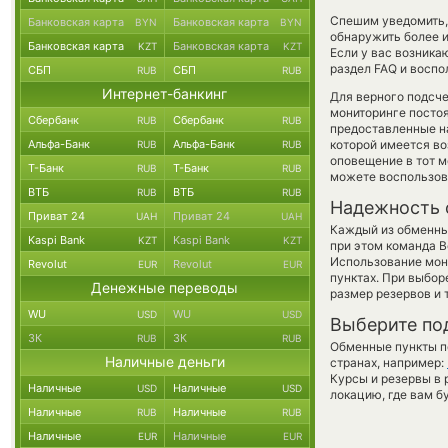
Спешим уведомить,
Банковская карта
Банковская карта
BYN
BYN
обнаружить более 
Банковская карта
Банковская карта
KZT
KZT
Если у вас возника
раздел FAQ и воспо
СБП
СБП
RUB
RUB
Интернет-банкинг
Для верного подсче
мониторинге посто
Сбербанк
Сбербанк
RUB
RUB
предоставленные н
Альфа-Банк
Альфа-Банк
которой имеется во
RUB
RUB
оповещение в тот м
Т-Банк
Т-Банк
RUB
RUB
можете воспользо
ВТБ
ВТБ
RUB
RUB
Надежность 
Приват 24
Приват 24
UAH
UAH
Каждый из обменны
Kaspi Bank
Kaspi Bank
KZT
KZT
при этом команда 
Использование мон
Revolut
Revolut
EUR
EUR
пунктах. При выбор
Денежные переводы
размер резервов и 
WU
WU
USD
USD
Выберите по
ЗК
ЗК
RUB
RUB
Обменные пункты по
Наличные деньги
странах, например:
Курсы и резервы в 
Наличные
Наличные
USD
USD
локацию, где вам б
Наличные
Наличные
RUB
RUB
Наличные
Наличные
EUR
EUR