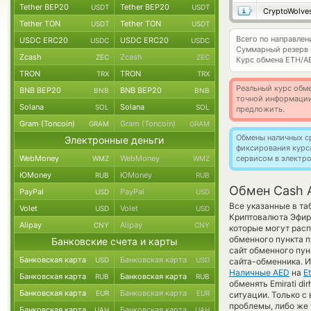
Tether BEP20
Tether BEP20
USDT
USDT
CryptoWolve
Tether TON
Tether TON
USDT
USDT
Всего по направле
USDC ERC20
USDC ERC20
USDC
USDC
Суммарный резерв
Zcash
Zcash
ZEC
ZEC
Курс обмена
ETH/A
TRON
TRON
TRX
TRX
Реальный курс обме
BNB BEP20
BNB BEP20
BNB
BNB
точной информации
Solana
Solana
SOL
SOL
предложить.
Gram (Toncoin)
Gram (Toncoin)
GRAM
GRAM
Обмены наличных с
Электронные деньги
фиксирования курс
WebMoney
WebMoney
сервисом в электр
WMZ
WMZ
ЮMoney
ЮMoney
RUB
RUB
Обмен Cash 
PayPal
PayPal
USD
USD
Все указанные в т
Volet
Volet
USD
USD
Криптовалюта Эфири
Alipay
Alipay
CNY
CNY
которые могут расп
обменного пункта п
Банковские счета и карты
сайт обменного пун
Банковская карта
Банковская карта
USD
USD
сайта-обменника. И
Наличные AED
на
E
Банковская карта
Банковская карта
RUB
RUB
обменять Emirati di
Банковская карта
Банковская карта
EUR
EUR
ситуации. Только 
проблемы, либо же 
Банковская карта
Банковская карта
UAH
UAH