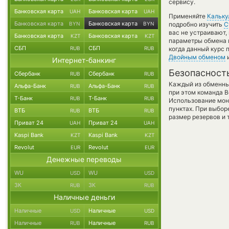
сервису.
Банковская карта
Банковская карта
UAH
UAH
Применяйте
Кальку
Банковская карта
Банковская карта
BYN
BYN
подробно изучить
С
вас не устраивают
Банковская карта
Банковская карта
KZT
KZT
параметры обмена в
СБП
СБП
RUB
RUB
когда данный курс 
Двойным обменом
и
Интернет-банкинг
Безопасност
Сбербанк
Сбербанк
RUB
RUB
Каждый из обменны
Альфа-Банк
Альфа-Банк
RUB
RUB
при этом команда 
Т-Банк
Т-Банк
RUB
RUB
Использование мон
пунктах. При выбор
ВТБ
ВТБ
RUB
RUB
размер резервов и 
Приват 24
Приват 24
UAH
UAH
Kaspi Bank
Kaspi Bank
KZT
KZT
Revolut
Revolut
EUR
EUR
Денежные переводы
WU
WU
USD
USD
ЗК
ЗК
RUB
RUB
Наличные деньги
Наличные
Наличные
USD
USD
Наличные
Наличные
RUB
RUB