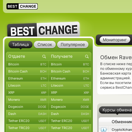
Мониторинг
Таблица
Список
Популярное
Обмен Raven
В списке ниже пе
Bitcoin
Bitcoin
BTC
BTC
по обменному кур
Bitcoin Cash
Bitcoin Cash
BCH
BCH
Банковская карта
администрацией.
Ethereum
Ethereum
ETH
ETH
Если вы посетили
Litecoin
Litecoin
LTC
LTC
сервиса BestChang
XRP
XRP
XRP
XRP
Monero
Monero
XMR
XMR
Dogecoin
Dogecoin
DOGE
DOGE
Курсы обмена
Dash
Dash
DASH
DASH
Tether ERC20
Tether ERC20
USDT
USDT
Обменни
Tether TRC20
Tether TRC20
USDT
USDT
CryptoXchan