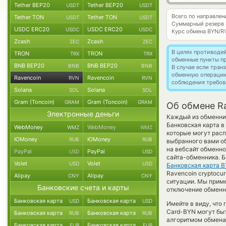
Tether BEP20
Tether BEP20
USDT
USDT
Всего по направлен
Tether TON
Tether TON
USDT
USDT
Суммарный резерв
USDC ERC20
USDC ERC20
USDC
USDC
Курс обмена
BYN/R
Zcash
Zcash
ZEC
ZEC
В целях противоде
TRON
TRON
TRX
TRX
обменные пункты п
BNB BEP20
BNB BEP20
BNB
BNB
В случае если тра
обменную операци
Ravencoin
Ravencoin
RVN
RVN
соблюдения требов
Solana
Solana
SOL
SOL
Gram (Toncoin)
Gram (Toncoin)
GRAM
GRAM
Об обмене Ra
Электронные деньги
Каждый из обменник
Банковская карта в
WebMoney
WebMoney
WMZ
WMZ
которые могут расп
ЮMoney
ЮMoney
RUB
RUB
выбранного вами об
на вебсайт обменно
PayPal
PayPal
USD
USD
сайта-обменника. Б
Volet
Volet
USD
USD
Банковская карта 
Ravencoin cryptocu
Alipay
Alipay
CNY
CNY
ситуации. Мы прим
Банковские счета и карты
отключение обменно
Банковская карта
Банковская карта
USD
USD
Имейте в виду, что
Card-BYN могут быт
Банковская карта
Банковская карта
RUB
RUB
алгоритмом обмена 
Банковская карта
Банковская карта
EUR
EUR