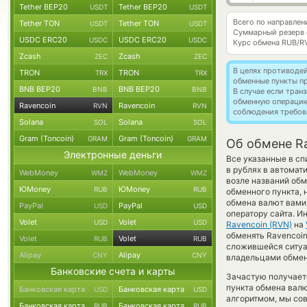
Tether BEP20
Tether BEP20
USDT
USDT
Всего по направлен
Tether TON
Tether TON
USDT
USDT
Суммарный резерв
USDC ERC20
USDC ERC20
USDC
USDC
Курс обмена
RUB/R
Zcash
Zcash
ZEC
ZEC
В целях противоде
TRON
TRON
TRX
TRX
обменные пункты п
BNB BEP20
BNB BEP20
BNB
BNB
В случае если тра
обменную операци
Ravencoin
Ravencoin
RVN
RVN
соблюдения требов
Solana
Solana
SOL
SOL
Gram (Toncoin)
Gram (Toncoin)
GRAM
GRAM
Об обмене Ra
Электронные деньги
Все указанные в с
в рублях в автомат
WebMoney
WebMoney
WMZ
WMZ
возле названий обм
ЮMoney
ЮMoney
RUB
RUB
обменного пункта, 
обмена валют вами 
PayPal
PayPal
USD
USD
оператору сайта. И
Volet
Volet
USD
USD
Ravencoin (RVN)
на
обменять Ravencoin
Volet
Volet
RUB
RUB
сложившейся ситуа
Alipay
Alipay
CNY
CNY
владельцами обменн
Банковские счета и карты
Зачастую получаетс
пункта обмена валю
Банковская карта
Банковская карта
USD
USD
алгоритмом, мы сов
Банковская карта
Банковская карта
RUB
RUB