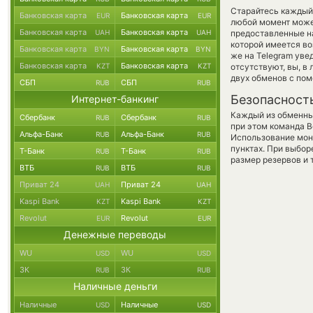
Старайтесь каждый
Банковская карта
Банковская карта
EUR
EUR
любой момент може
Банковская карта
Банковская карта
UAH
UAH
предоставленные н
которой имеется во
Банковская карта
Банковская карта
BYN
BYN
же на Telegram уве
Банковская карта
Банковская карта
KZT
KZT
отсутствуют, вы, в
двух обменов с по
СБП
СБП
RUB
RUB
Безопасност
Интернет-банкинг
Каждый из обменны
Сбербанк
Сбербанк
RUB
RUB
при этом команда 
Альфа-Банк
Альфа-Банк
RUB
RUB
Использование мон
пунктах. При выбор
Т-Банк
Т-Банк
RUB
RUB
размер резервов и 
ВТБ
ВТБ
RUB
RUB
Приват 24
Приват 24
UAH
UAH
Kaspi Bank
Kaspi Bank
KZT
KZT
Revolut
Revolut
EUR
EUR
Денежные переводы
WU
WU
USD
USD
ЗК
ЗК
RUB
RUB
Наличные деньги
Наличные
Наличные
USD
USD