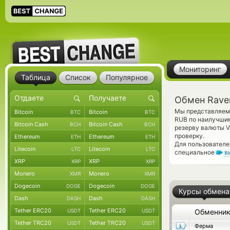
Мониторинг
Таблица
Список
Популярное
Обмен Raven
Мы представляем 
Bitcoin
Bitcoin
BTC
BTC
RUB по наилучшим
Bitcoin Cash
Bitcoin Cash
BCH
BCH
резерву валюты V
проверку.
Ethereum
Ethereum
ETH
ETH
Для пользователе
Litecoin
Litecoin
LTC
LTC
специальное
в
XRP
XRP
XRP
XRP
Monero
Monero
XMR
XMR
Dogecoin
Dogecoin
DOGE
DOGE
Курсы обмена
Dash
Dash
DASH
DASH
Tether ERC20
Tether ERC20
USDT
USDT
Обменни
Tether TRC20
Tether TRC20
USDT
USDT
Ферма