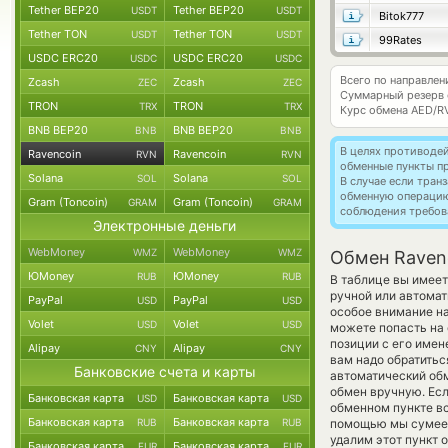
Tether BEP20
Tether BEP20
USDT
USDT
Bitok777
Tether TON
Tether TON
USDT
USDT
99Rates
USDC ERC20
USDC ERC20
USDC
USDC
Всего по направлен
Zcash
Zcash
ZEC
ZEC
Суммарный резерв
TRON
TRON
TRX
TRX
Курс обмена
AED/R
BNB BEP20
BNB BEP20
BNB
BNB
В целях противоде
Ravencoin
Ravencoin
RVN
RVN
обменные пункты п
Solana
Solana
SOL
SOL
В случае если тра
обменную операци
Gram (Toncoin)
Gram (Toncoin)
GRAM
GRAM
соблюдения требов
Электронные деньги
WebMoney
WebMoney
WMZ
WMZ
Обмен Ravenc
ЮMoney
ЮMoney
RUB
RUB
В таблице вы имеет
ручной или автома
PayPal
PayPal
USD
USD
особое внимание на
Volet
Volet
USD
USD
можете попасть на
позиции с его имен
Alipay
Alipay
CNY
CNY
вам надо обратитьс
Банковские счета и карты
автоматический о
обмен вручную. Если
Банковская карта
Банковская карта
USD
USD
обменном пункте вс
Банковская карта
Банковская карта
RUB
RUB
помощью мы сумеем
удалим этот пункт 
Банковская карта
Банковская карта
EUR
EUR