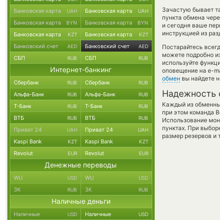
Зачастую бывает та
Банковская карта
Банковская карта
UAH
UAH
пункта обмена чере
Банковская карта
Банковская карта
BYN
BYN
и сегодня ваше пе
инструкцией из раз
Банковская карта
Банковская карта
KZT
KZT
Банковский счет
Банковский счет
AED
AED
Постарайтесь всег
можете подробно и
СБП
СБП
RUB
RUB
используйте функ
Интернет-банкинг
оповещение на e-ma
обмен
вы найдете н
Сбербанк
Сбербанк
RUB
RUB
Надежность 
Альфа-Банк
Альфа-Банк
RUB
RUB
Каждый из обменны
Т-Банк
Т-Банк
RUB
RUB
при этом команда 
ВТБ
ВТБ
RUB
RUB
Использование мон
пунктах. При выбор
Приват 24
Приват 24
UAH
UAH
размер резервов и 
Kaspi Bank
Kaspi Bank
KZT
KZT
Revolut
Revolut
EUR
EUR
Денежные переводы
WU
WU
USD
USD
ЗК
ЗК
RUB
RUB
Наличные деньги
Наличные
Наличные
USD
USD