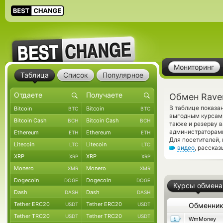
Мониторинг
Таблица
Список
Популярное
Обмен Raven
В таблице показа
Bitcoin
Bitcoin
BTC
BTC
выгодным курсам 
Bitcoin Cash
Bitcoin Cash
BCH
BCH
также и резерву 
администраторами
Ethereum
Ethereum
ETH
ETH
Для посетителей,
Litecoin
Litecoin
LTC
LTC
видео
, расска
XRP
XRP
XRP
XRP
Monero
Monero
XMR
XMR
Dogecoin
Dogecoin
DOGE
DOGE
Курсы обмена
Dash
Dash
DASH
DASH
Tether ERC20
Tether ERC20
USDT
USDT
Обменни
Tether TRC20
Tether TRC20
USDT
USDT
WmMoney