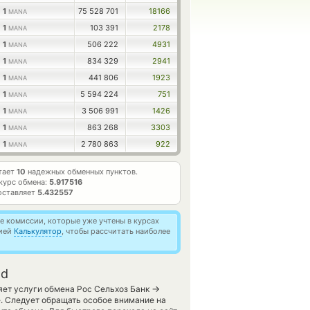
1
75 528 701
18166
MANA
1
103 391
2178
MANA
1
506 222
4931
MANA
1
834 329
2941
MANA
1
441 806
1923
MANA
1
5 594 224
751
MANA
1
3 506 991
1426
MANA
1
863 268
3303
MANA
1
2 780 863
922
MANA
тает
10
надежных обменных пунктов.
курс обмена:
5.917516
оставляет
5.432557
 комиссии, которые уже учтены в курсах
цией
Калькулятор
, чтобы рассчитать наиболее
nd
→
яет услуги обмена Рос Сельхоз Банк
. Следует обращать особое внимание на