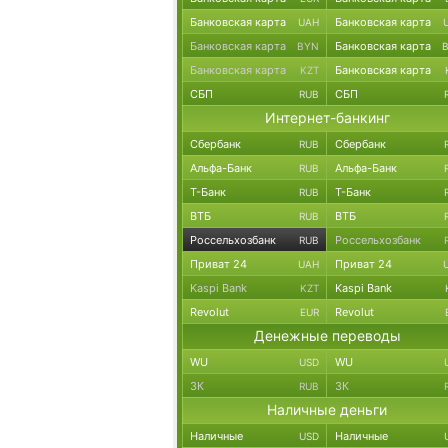
Банковская карта
Банковская карта
UAH
Банковская карта
Банковская карта
BYN
Банковская карта
Банковская карта
KZT
СБП
СБП
RUB
Интернет-банкинг
Сбербанк
Сбербанк
RUB
Альфа-Банк
Альфа-Банк
RUB
Т-Банк
Т-Банк
RUB
ВТБ
ВТБ
RUB
Россельхозбанк
Россельхозбанк
RUB
Приват 24
Приват 24
UAH
Kaspi Bank
Kaspi Bank
KZT
Revolut
Revolut
EUR
Денежные переводы
WU
WU
USD
ЗК
ЗК
RUB
Наличные деньги
Наличные
Наличные
USD