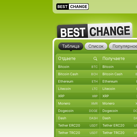
Таблица
Список
Популярно
Bitcoin
Bitcoin
BTC
Bitcoin Cash
Bitcoin Cash
BCH
Ethereum
Ethereum
ETH
Litecoin
Litecoin
LTC
XRP
XRP
XRP
Monero
Monero
XMR
Dogecoin
Dogecoin
DOGE
D
Dash
Dash
DASH
D
Tether ERC20
Tether ERC20
USDT
U
Tether TRC20
Tether TRC20
USDT
U