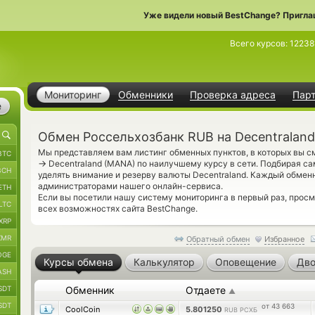
Уже видели новый BestChange? Пригла
Всего курсов:
12238
Мониторинг
Обменники
Проверка адреса
Пар
е
Обмен Россельхозбанк RUB на Decentralan
Мы представляем вам листинг обменных пунктов, в которых вы 
BTC
→
Decentraland (MANA) по наилучшему курсу в сети. Подбирая са
BCH
уделять внимание и резерву валюты Decentraland. Каждый обмен
администраторами нашего онлайн-сервиса.
ETH
Если вы посетили нашу систему мониторинга в первый раз, прос
LTC
всех возможностях сайта BestChange.
XRP
XMR
Обратный обмен
Избранное
OGE
Курсы обмена
Калькулятор
Оповещение
Дво
ASH
SDT
Обменник
Отдаете
▲
SDT
от 43 663
CoolCoin
5.801250
RUB РСХБ