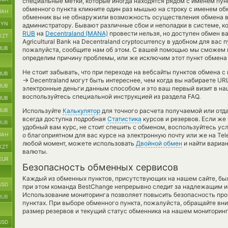
специальные метки, которые иногда находятся рядом с именем пунк
обменного пункта кликните один раз мышью на строку с именем обм
UAH
обменник вы не обнаружили возможность осуществления обмена ва
BYN
администратору. Бывают различные сбои и неполадки в системе, к
RUB
на
Decentraland (MANA)
провести нельзя, но доступен обмен в
KZT
Agricultural Bank на Decentraland cryptocurrency в удобном для вас 
RUB
пожалуйста, сообщите нам об этом. С вашей помощью мы сможем 
определим причину проблемы, или же исключим этот пункт обмена 
Не стоит забывать, что при переходе на вебсайты пунктов обмена 
RUB
→
Decentraland могут быть интереснее, чем когда вы набираете UR
RUB
электронные деньги данным способом и это ваш первый визит в на
воспользуйтесь специальной инструкцией из раздела FAQ.
RUB
RUB
Используйте
Калькулятор
для точного расчета получаемой или от
всегда доступна подробная
Статистика
курсов и резервов. Если же
RUB
удобный вам курс, не стоит спешить с обменом, воспользуйтесь ус
UAH
о благоприятном для вас курсе на электронную почту или же на Tel
любой момент, можете использовать
Двойной обмен
и найти вариа
KZT
валюты.
EUR
Безопасность обменных сервисов
Каждый из обменных пунктов, присутствующих на нашем сайте, бы
USD
при этом команда BestChange непрерывно следит за надлежащим и
Использование мониторинга позволяет повысить безопасность пр
RUB
пунктах. При выборе обменного пункта, пожалуйста, обращайте вн
размер резервов и текущий статус обменника на нашем мониторинг
USD