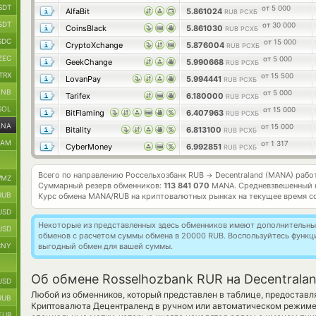
SDT
от 5 000
AlfaBit
5.861024
RUB РСХБ
SDT
от 30 000
CoinsBlack
5.861030
RUB РСХБ
SDC
от 15 000
CryptoXchange
5.876004
RUB РСХБ
ZEC
от 5 000
GeekChange
5.990668
RUB РСХБ
TRX
от 15 500
LovanPay
5.994441
RUB РСХБ
BNB
от 5 000
Tarifex
6.180000
RUB РСХБ
SOL
от 15 000
BitFlaming
6.407963
RUB РСХБ
ANA
от 15 000
Bitality
6.813100
RUB РСХБ
RAM
от 1 317
CyberMoney
6.992851
RUB РСХБ
Всего по направлению Россельхозбанк RUB
Decentraland (MANA) рабо
→
MZ
Суммарный резерв обменников:
113 841 070
MANA.
Средневзвешенный 
RUB
Курс обмена
MANA/RUB
на криптовалютных рынках на текущее время с
USD
Некоторые из представленных здесь обменников имеют дополнительные
USD
обменов с расчетом суммы обмена в 20000 RUB. Воспользуйтесь функ
CNY
выгодный обмен для вашей суммы.
Об обмене Rosselhozbank RUR на Decentrala
USD
Любой из обменников, который представлен в таблице, предоставл
RUB
Криптовалюта Децентраленд в ручном или автоматическом режиме
EUR