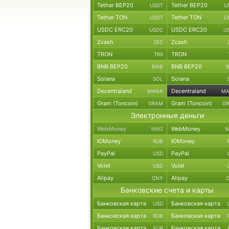
Tether BEP20
Tether BEP20
USDT
U
Tether TON
Tether TON
USDT
U
USDC ERC20
USDC ERC20
USDC
U
Zcash
Zcash
ZEC
TRON
TRON
TRX
BNB BEP20
BNB BEP20
BNB
Solana
Solana
SOL
Decentraland
Decentraland
MANA
M
Gram (Toncoin)
Gram (Toncoin)
GRAM
G
Электронные деньги
WebMoney
WebMoney
WMZ
W
ЮMoney
ЮMoney
RUB
PayPal
PayPal
USD
Volet
Volet
USD
Alipay
Alipay
CNY
Банковские счета и карты
Банковская карта
Банковская карта
USD
Банковская карта
Банковская карта
RUB
Банковская карта
Банковская карта
EUR