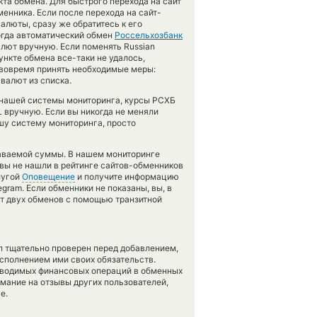
та обмена. Для быстрого перехода на сайт
енника. Если после перехода на сайт-
люты, сразу же обратитесь к его
огда автоматический обмен
Россельхозбанк
алют вручную. Если поменять Russian
пункте обмена все-таки не удалось,
вовремя принять необходимые меры:
валют из списка.
с нашей системы мониторинга, курсы РСХБ
L вручную. Если вы никогда не меняли
шу систему мониторинга, просто
даваемой суммы. В нашем мониторинге
 вы не нашли в рейтинге сайтов-обменников
лугой
Оповещение
и получите информацию
egram. Если обменники не показаны, вы, в
нт двух обменов с помощью транзитной
л тщательно проверен перед добавлением,
сполнением ими своих обязательств.
оводимых финансовых операций в обменных
имание на отзывы других пользователей,
е.