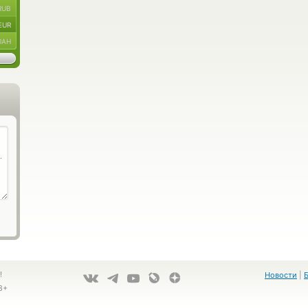
RUB
EUR
UAH
!
Новости
|
8+