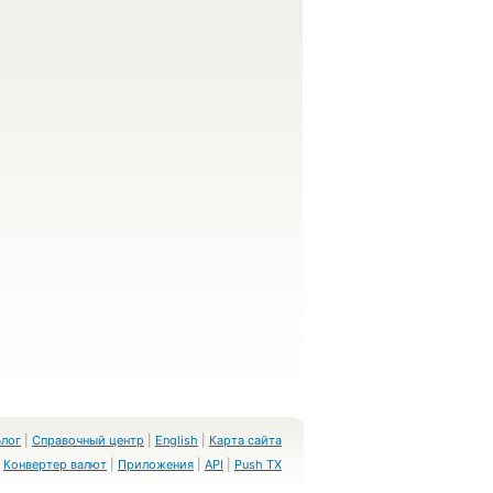
Блог
|
Справочный центр
|
English
|
Карта сайта
Конвертер валют
|
Приложения
|
API
|
Push TX