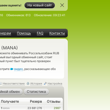
На новый сайт
шаем оценить!
16
Обменников:
613
Обновление:
09:23:41
тнерам
Помощь
FAQ
Контакты
d (MANA)
сможете обменивать Россельхозбанк RUB
мый выгодный обменный сайт, стоит
ный пункт был тщательно проверен
мотрите
видео
, рассказывающее обо
Несоответствие
История
Настройка
йной обмен
Статистика
Получаете
Резерв
Отзывы
1
23 681 276
2987
MANA