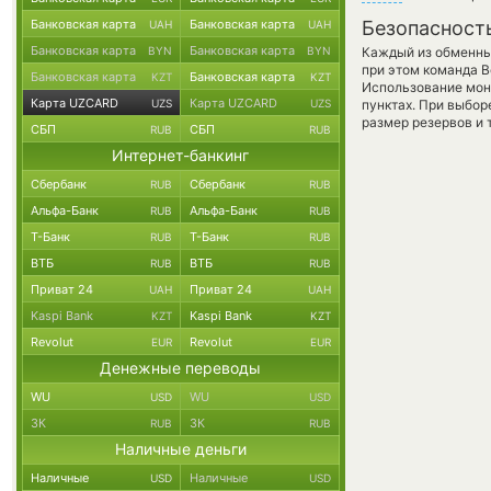
Банковская карта
Банковская карта
Безопасност
UAH
UAH
Банковская карта
Банковская карта
BYN
BYN
Каждый из обменны
при этом команда 
Банковская карта
Банковская карта
KZT
KZT
Использование мон
Карта UZCARD
Карта UZCARD
UZS
UZS
пунктах. При выбор
размер резервов и 
СБП
СБП
RUB
RUB
Интернет-банкинг
Сбербанк
Сбербанк
RUB
RUB
Альфа-Банк
Альфа-Банк
RUB
RUB
Т-Банк
Т-Банк
RUB
RUB
ВТБ
ВТБ
RUB
RUB
Приват 24
Приват 24
UAH
UAH
Kaspi Bank
Kaspi Bank
KZT
KZT
Revolut
Revolut
EUR
EUR
Денежные переводы
WU
WU
USD
USD
ЗК
ЗК
RUB
RUB
Наличные деньги
Наличные
Наличные
USD
USD