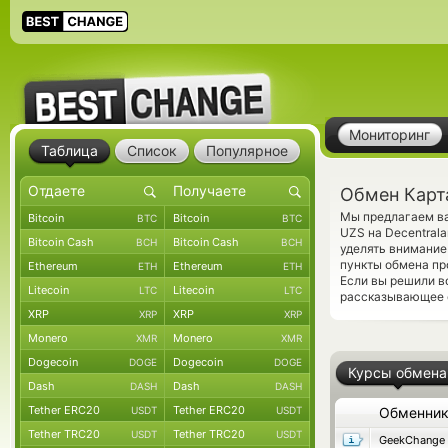
Мониторинг
Таблица
Список
Популярное
Обмен Карт
Мы предлагаем ва
Bitcoin
Bitcoin
BTC
BTC
UZS на Decentral
Bitcoin Cash
Bitcoin Cash
BCH
BCH
уделять внимание
пункты обмена пр
Ethereum
Ethereum
ETH
ETH
Если вы решили в
Litecoin
Litecoin
LTC
LTC
рассказывающее о
XRP
XRP
XRP
XRP
Monero
Monero
XMR
XMR
Dogecoin
Dogecoin
DOGE
DOGE
Курсы обмена
Dash
Dash
DASH
DASH
Tether ERC20
Tether ERC20
USDT
USDT
Обменни
Tether TRC20
Tether TRC20
USDT
USDT
GeekChange