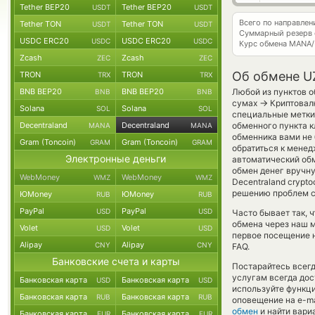
Tether BEP20
Tether BEP20
USDT
USDT
Всего по направле
Tether TON
Tether TON
USDT
USDT
Суммарный резерв
USDC ERC20
USDC ERC20
USDC
USDC
Курс обмена
MANA/
Zcash
Zcash
ZEC
ZEC
Об обмене U
TRON
TRON
TRX
TRX
BNB BEP20
BNB BEP20
Любой из пунктов о
BNB
BNB
→
сумах
Криптовалю
Solana
Solana
SOL
SOL
специальные метки,
Decentraland
Decentraland
обменного пункта к
MANA
MANA
обменника вами не
Gram (Toncoin)
Gram (Toncoin)
GRAM
GRAM
обратиться к менед
Электронные деньги
автоматический о
обмен денег вручну
WebMoney
WebMoney
WMZ
WMZ
Decentraland crypt
решению проблем с 
ЮMoney
ЮMoney
RUB
RUB
PayPal
PayPal
USD
USD
Часто бывает так,
обмена через наш м
Volet
Volet
USD
USD
первое посещение 
Alipay
Alipay
CNY
CNY
FAQ.
Банковские счета и карты
Постарайтесь всег
услугам всегда до
Банковская карта
Банковская карта
USD
USD
используйте функ
Банковская карта
Банковская карта
RUB
RUB
оповещение на e-ma
обмен
и найти вари
Банковская карта
Банковская карта
EUR
EUR