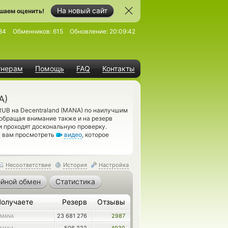
На новый сайт
шаем оценить!
84
Обменников:
615
Обновление:
20:09:42
тнерам
Помощь
FAQ
Контакты
A)
UB на Decentraland (MANA) по наилучшим
 обращая внимание также и на резерв
 проходят доскональную проверку.
м вам просмотреть
видео
, которое
Несоответствие
История
Настройка
йной обмен
Статистика
Получаете
Резерв
Отзывы
23 681 276
2987
MANA