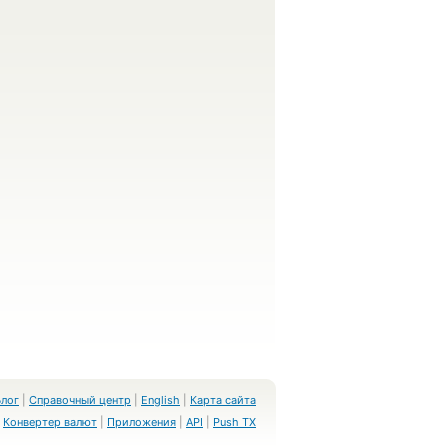
Блог
|
Справочный центр
|
English
|
Карта сайта
Конвертер валют
|
Приложения
|
API
|
Push TX