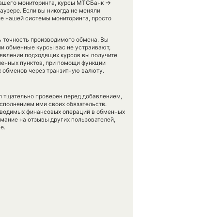
→
 нашего мониторинга, курсы МТСБанк
аузере. Если вы никогда не меняли
е нашей системы мониторинга, просто
ть точность производимого обмена. Вы
ли обменные курсы вас не устраивают,
появлении подходящих курсов вы получите
бменных пунктов, при помощи функции
 обменов через транзитную валюту.
л тщательно проверен перед добавлением,
сполнением ими своих обязательств.
оводимых финансовых операций в обменных
имание на отзывы других пользователей,
е.