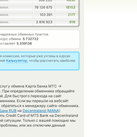
506 222
4930
MANA
76 126 675
18153
MANA
103 391
2177
MANA
2 816 923
919
MANA
надежных обменных пунктов.
курс обмена:
5.732722
оставляет
5.339138
 комиссии, которые уже учтены в курсах
цией
Калькулятор
, чтобы рассчитать наиболее
→
 услугу обмена Карта банка МТС
. При определении обменника обращайте
й. Для быстрого перехода на сайт
менника. Если вы перешли на вебсайт
 обратиться к менеджеру сайта-обменника.
Банк RUB
на
Decentraland (MANA)
ь Credit Card of MTS Bank на Decentraland
ной ситуации. Только с вашей помощью мы
проблемы, или же отключим данный