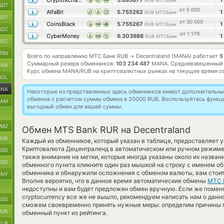
CryptoXchange
5.695877
1
RUB МТСБанк
SDT
от 5 000
AlfaBit
5.755262
1
RUB МТСБанк
SDT
от 30 000
CoinsBlack
5.755267
1
RUB МТСБанк
SDC
от 1 179
CyberMoney
6.303988
1
RUB МТСБанк
ZEC
TRX
Всего по направлению МТС Банк RUB
Decentraland (MANA) работает
5
→
Суммарный резерв обменников:
103 234 487
MANA.
Средневзвешенный 
BNB
Курс обмена
MANA/RUB
на криптовалютных рынках на текущее время с
SOL
ANA
Некоторые из представленных здесь обменников имеют дополнительные
обменов с расчетом суммы обмена в 20000 RUB. Воспользуйтесь функ
RAM
выгодный обмен для вашей суммы.
MZ
Обмен MTS Bank RUR на Decentraland
RUB
Каждый из обменников, который указан в таблице, предоставляет
Криптовалюта Децентраленд в автоматическом или ручном режиме
USD
также внимание на метки, которые иногда указаны около их названи
USD
обменного пункта кликните один раз мышкой на строку с именем об
обменника и обнаружили осложнения с обменом валюты, вам стоит
CNY
Вполне вероятно, что в данное время автоматические обмены
МТС 
недоступны и вам будет предложен обмен вручную. Если же поменят
cryptocurrency все же не вышло, рекомендуем написать нам о дан
USD
сможем своевременно принять нужные меры: определим причины 
RUB
обменный пункт из рейтинга.
EUR