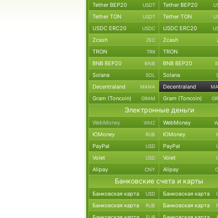
Tether BEP20
Tether BEP20
USDT
U
Tether TON
Tether TON
USDT
U
USDC ERC20
USDC ERC20
USDC
U
Zcash
Zcash
ZEC
TRON
TRON
TRX
BNB BEP20
BNB BEP20
BNB
Solana
Solana
SOL
Decentraland
Decentraland
MANA
M
Gram (Toncoin)
Gram (Toncoin)
GRAM
G
Электронные деньги
WebMoney
WebMoney
WMZ
W
ЮMoney
ЮMoney
RUB
PayPal
PayPal
USD
Volet
Volet
USD
Alipay
Alipay
CNY
Банковские счета и карты
Банковская карта
Банковская карта
USD
Банковская карта
Банковская карта
RUB
Банковская карта
Банковская карта
EUR