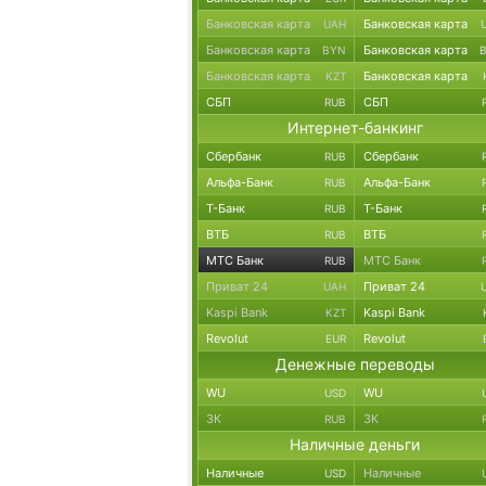
Банковская карта
Банковская карта
UAH
Банковская карта
Банковская карта
BYN
Банковская карта
Банковская карта
KZT
СБП
СБП
RUB
Интернет-банкинг
Сбербанк
Сбербанк
RUB
Альфа-Банк
Альфа-Банк
RUB
Т-Банк
Т-Банк
RUB
ВТБ
ВТБ
RUB
МТС Банк
МТС Банк
RUB
Приват 24
Приват 24
UAH
Kaspi Bank
Kaspi Bank
KZT
Revolut
Revolut
EUR
Денежные переводы
WU
WU
USD
ЗК
ЗК
RUB
Наличные деньги
Наличные
Наличные
USD