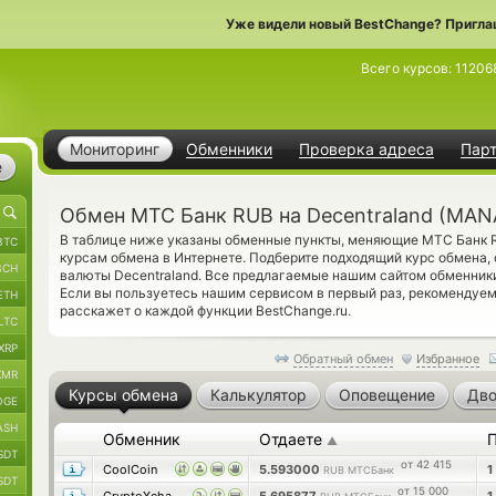
Уже видели новый BestChange? Пригла
Всего курсов:
11206
Мониторинг
Обменники
Проверка адреса
Пар
е
Обмен МТС Банк RUB на Decentraland (MAN
В таблице ниже указаны обменные пункты, меняющие МТС Банк R
BTC
курсам обмена в Интернете. Подберите подходящий курс обмена,
BCH
валюты Decentraland. Все предлагаемые нашим сайтом обменники
Если вы пользуетесь нашим сервисом в первый раз, рекомендуе
ETH
расскажет о каждой функции BestChange.ru.
LTC
XRP
Обратный обмен
Избранное
XMR
Курсы обмена
Калькулятор
Оповещение
Дво
OGE
ASH
Обменник
Отдаете
▲
SDT
от 42 415
CoolCoin
5.593000
1
RUB МТСБанк
SDT
от 15 000