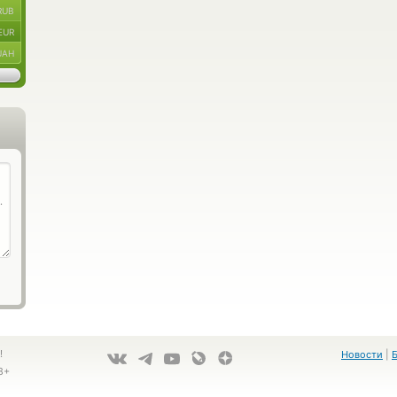
RUB
EUR
UAH
!
Новости
|
8+