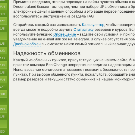
Примите к сведению, что при переходе на сайты пунктов обмена с
Decentraland бывают выгоднее, чем при наборе URL обменника в бр
UAH
электронные деньги данным способом и это ваше первое посещени
BYN
воспользуйтесь инструкцией из раздела FAQ.
KZT
Старайтесь каждый раз использовать
Калькулятор
, чтобы провери
RUB
всегда можете подробно изучить
Статистику
резервов и курсов. Ес
используйте функцию
Оповещение
– задайте свои условия, и при 
уведомление на e-mail или же на Telegram. В случае отсутствия о
RUB
Двойной обмен
вы сможете найти самый оптимальный вариант двух
RUB
Надежность обменников
RUB
Каждый из обменных пунктов, присутствующих на нашем сайте, бы
при этом команда BestChange непрерывно следит за надлежащим и
RUB
Использование мониторинга позволяет повысить безопасность пр
RUB
пунктах. При выборе обменного пункта, пожалуйста, обращайте вн
размер резервов и текущий статус обменника на нашем мониторинг
UAH
KZT
EUR
USD
RUB
USD