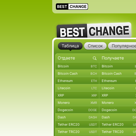
Таблица
Список
Популярно
Bitcoin
Bitcoin
BTC
Bitcoin Cash
Bitcoin Cash
BCH
Ethereum
Ethereum
ETH
Litecoin
Litecoin
LTC
XRP
XRP
XRP
Monero
Monero
XMR
Dogecoin
Dogecoin
DOGE
D
Dash
Dash
DASH
D
Tether ERC20
Tether ERC20
USDT
U
Tether TRC20
Tether TRC20
USDT
U