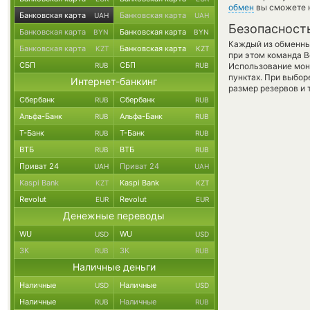
обмен
вы сможете н
Банковская карта
Банковская карта
UAH
UAH
Безопасност
Банковская карта
Банковская карта
BYN
BYN
Каждый из обменны
Банковская карта
Банковская карта
KZT
KZT
при этом команда 
СБП
СБП
RUB
RUB
Использование мон
пунктах. При выбор
Интернет-банкинг
размер резервов и 
Сбербанк
Сбербанк
RUB
RUB
Альфа-Банк
Альфа-Банк
RUB
RUB
Т-Банк
Т-Банк
RUB
RUB
ВТБ
ВТБ
RUB
RUB
Приват 24
Приват 24
UAH
UAH
Kaspi Bank
Kaspi Bank
KZT
KZT
Revolut
Revolut
EUR
EUR
Денежные переводы
WU
WU
USD
USD
ЗК
ЗК
RUB
RUB
Наличные деньги
Наличные
Наличные
USD
USD
Наличные
Наличные
RUB
RUB