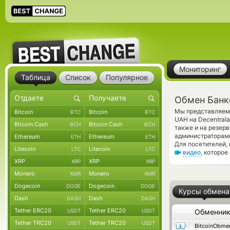
Мониторинг
Таблица
Список
Популярное
Обмен Банко
Мы представляем 
Bitcoin
Bitcoin
BTC
BTC
UAH на Decentral
Bitcoin Cash
Bitcoin Cash
BCH
BCH
также и на резер
администраторами
Ethereum
Ethereum
ETH
ETH
Для посетителей,
Litecoin
Litecoin
LTC
LTC
видео
, которое
XRP
XRP
XRP
XRP
Monero
Monero
XMR
XMR
Dogecoin
Dogecoin
DOGE
DOGE
Курсы обмена
Dash
Dash
DASH
DASH
Tether ERC20
Tether ERC20
USDT
USDT
Обменни
Tether TRC20
Tether TRC20
USDT
USDT
BitcoinObme