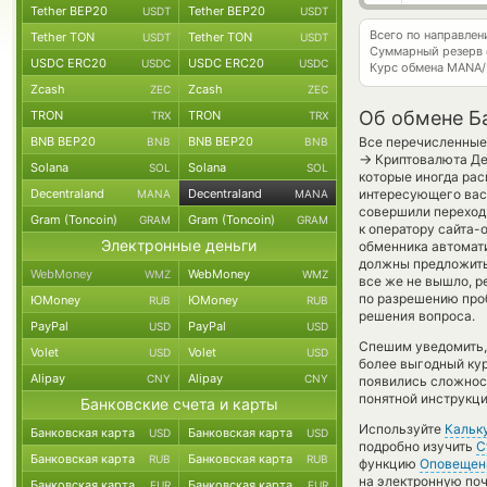
Tether BEP20
Tether BEP20
USDT
USDT
Всего по направле
Tether TON
Tether TON
USDT
USDT
Суммарный резерв
USDC ERC20
USDC ERC20
USDC
USDC
Курс обмена
MANA/
Zcash
Zcash
ZEC
ZEC
Об обмене Ба
TRON
TRON
TRX
TRX
BNB BEP20
BNB BEP20
Все перечисленные
BNB
BNB
→
Криптовалюта Дец
Solana
Solana
SOL
SOL
которые иногда рас
Decentraland
Decentraland
интересующего вас 
MANA
MANA
совершили переход 
Gram (Toncoin)
Gram (Toncoin)
GRAM
GRAM
к оператору сайта-
Электронные деньги
обменника автомат
должны предложить 
WebMoney
WebMoney
WMZ
WMZ
все же не вышло, р
по разрешению проб
ЮMoney
ЮMoney
RUB
RUB
решения вопроса.
PayPal
PayPal
USD
USD
Спешим уведомить,
Volet
Volet
USD
USD
более выгодный ку
Alipay
Alipay
CNY
CNY
появились сложност
понятной инструкци
Банковские счета и карты
Используйте
Кальк
Банковская карта
Банковская карта
USD
USD
подробно изучить
С
Банковская карта
Банковская карта
RUB
RUB
функцию
Оповещен
на электронную поч
Банковская карта
Банковская карта
EUR
EUR