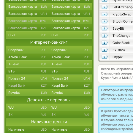
CyberMoney
Банковская карта
Банковская карта
EUR
EUR
LetsExchang
Банковская карта
Банковская карта
UAH
UAH
KryptoSwap
Банковская карта
Банковская карта
BYN
BYN
BitcoinObme
Банковская карта
Банковская карта
KZT
KZT
EasyBit
СБП
СБП
RUB
RUB
TheChange
Интернет-банкинг
CoinsBlack
Сбербанк
Сбербанк
Ex-Bank
RUB
RUB
Альфа-Банк
Альфа-Банк
Crypik
RUB
RUB
Т-Банк
Т-Банк
RUB
RUB
Всего по направлен
ВТБ
ВТБ
RUB
RUB
Суммарный резерв
Курс обмена
MANA/
Приват 24
Приват 24
UAH
UAH
Kaspi Bank
Kaspi Bank
KZT
KZT
Некоторые из пред
Revolut
Revolut
EUR
EUR
обменов с расчето
наиболее выгодный
Денежные переводы
WU
WU
USD
USD
В целях противоде
ЗК
ЗК
RUB
RUB
обменные пункты п
В случае если тра
Наличные деньги
обменную операци
соблюдения требов
Наличные
Наличные
USD
USD