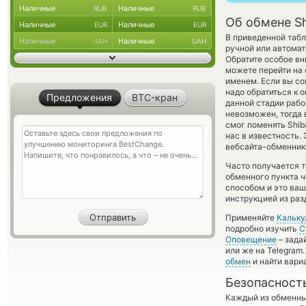
Наличные
Наличные
RUB
RUB
Об обмене Sh
Наличные
Наличные
EUR
EUR
В приведенной табл
Наличные
Наличные
UAH
UAH
ручной или автома
Обратите особое вн
можете перейти на 
именем. Если вы со
надо обратиться к 
Предложения
BTC-кран
данной стадии раб
невозможен, тогда 
смог поменять Shiba
нас в известность
вебсайта-обменника
Часто получается т
обменного пункта ч
способом и это ваш
инструкцией из раз
Применяйте
Кальку
подробно изучить
С
Оповещение
– зада
или же на Telegram
обмен
и найти вари
Безопасност
Каждый из обменны