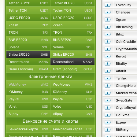
Tether BEP20
Tether BEP20
USDT
USDT
LovanPay
Tether TON
Tether TON
USDT
USDT
Changee
USDC ERC20
USDC ERC20
USDC
USDC
Xgram
Zcash
Zcash
ZEC
ZEC
BitFlaming
TRON
TRON
TRX
TRX
Bitsz
BNB BEP20
BNB BEP20
BNB
BNB
CoinCraddle
Solana
Solana
SOL
SOL
CryptoMonit
Shiba ERC20
Shiba ERC20
SHIB
SHIB
Revbit
Decentraland
Decentraland
MANA
MANA
Bitality
Gram (Toncoin)
Gram (Toncoin)
GRAM
GRAM
AlfaBit
Электронные деньги
Tarifex
WebMoney
WebMoney
WMZ
WMZ
ChangeHero
ЮMoney
ЮMoney
RUB
RUB
MarketExcha
PayPal
PayPal
USD
USD
SwapGate
Volet
Volet
USD
USD
CryptoRoyal
Alipay
Alipay
CNY
CNY
GoExme
Банковские счета и карты
Expeer
Банковская карта
Банковская карта
USD
USD
BitBerry
Банковская карта
Банковская карта
RUB
RUB