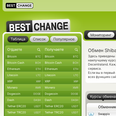
Мониторинг
Таблица
Список
Популярное
Обмен Shiba
Здесь приведены 
Bitcoin
Bitcoin
BTC
BTC
наилучшему курсу
Bitcoin Cash
Bitcoin Cash
BCH
BCH
Decentraland. Ка
сервиса.
Ethereum
Ethereum
ETH
ETH
Если вы в первый
Litecoin
Litecoin
LTC
LTC
всех функциях сай
XRP
XRP
XRP
XRP
Monero
Monero
XMR
XMR
Dogecoin
Dogecoin
DOGE
DOGE
Курсы обмена
Dash
Dash
DASH
DASH
Tether ERC20
Tether ERC20
USDT
USDT
Обменни
Tether TRC20
Tether TRC20
USDT
USDT
Swappix