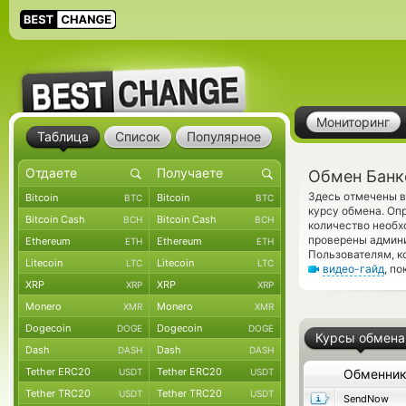
Мониторинг
Таблица
Список
Популярное
Обмен Банко
Здесь отмечены в
Bitcoin
Bitcoin
BTC
BTC
курсу обмена. Оп
Bitcoin Cash
Bitcoin Cash
BCH
BCH
количество необх
проверены админ
Ethereum
Ethereum
ETH
ETH
Пользователям, к
Litecoin
Litecoin
LTC
LTC
видео-гайд
, п
XRP
XRP
XRP
XRP
Monero
Monero
XMR
XMR
Dogecoin
Dogecoin
DOGE
DOGE
Курсы обмена
Dash
Dash
DASH
DASH
Tether ERC20
Tether ERC20
USDT
USDT
Обменни
Tether TRC20
Tether TRC20
USDT
USDT
SendNow