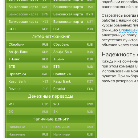
подобным способом 
расположенной в ра
Банковская карта
Банковская карта
UAH
UAH
Банковская карта
Банковская карта
BYN
BYN
Старайтесь всегда
работы с нашим сер
Банковская карта
Банковская карта
KZT
KZT
курсы обменных пун
СБП
СБП
RUB
RUB
функцию
Оповещен
электронную почту 
Интернет-банкинг
отсутствия пункто
Сбербанк
Сбербанк
RUB
RUB
обменов через тра
Альфа-Банк
Альфа-Банк
RUB
RUB
Надежность 
Т-Банк
Т-Банк
RUB
RUB
Каждый из обменны
при этом команда 
ВТБ
ВТБ
RUB
RUB
Использование мон
Приват 24
Приват 24
UAH
UAH
пунктах. При выбор
размер резервов и 
Kaspi Bank
Kaspi Bank
KZT
KZT
Revolut
Revolut
EUR
EUR
Денежные переводы
WU
WU
USD
USD
ЗК
ЗК
RUB
RUB
Наличные деньги
Наличные
Наличные
USD
USD
Наличные
Наличные
RUB
RUB