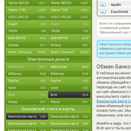
Tether BEP20
Tether BEP20
USDT
USDT
AppBit
Tether TON
Tether TON
USDT
USDT
EasyGlobal
USDC ERC20
USDC ERC20
USDC
USDC
Всего по направле
Zcash
Zcash
ZEC
ZEC
Суммарный резерв
TRON
TRON
TRX
TRX
Официальный курс
BNB BEP20
BNB BEP20
BNB
BNB
Некоторые из пред
Solana
Solana
SOL
SOL
обменов с расчето
Gram (Toncoin)
Gram (Toncoin)
GRAM
GRAM
выгодный обмен дл
Электронные деньги
Обмен Банков
WebMoney
WebMoney
WMZ
WMZ
В таблице вы может
ЮMoney
ЮMoney
RUB
RUB
автоматический об
PayPal
PayPal
USD
USD
обмена обращайте т
перехода на сайт п
Volet
Volet
USD
USD
на сайт обменного 
BLIK
BLIK
PLN
PLN
консультанту сайта
Банковская карта 
Alipay
Alipay
CNY
CNY
вами обменный пункт
Банковские счета и карты
оповестите нас. М
обменника, или же 
Банковская карта
Банковская карта
USD
USD
Имейте в виду, что
Банковская карта
Банковская карта
RUB
RUB
BLIK могут быть ин
Банковская карта
Банковская карта
EUR
EUR