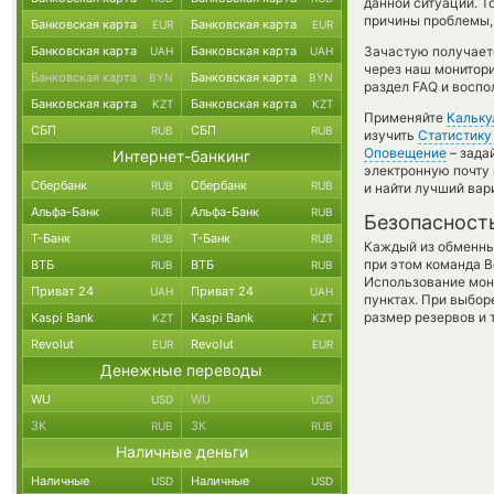
данной ситуации. 
причины проблемы, 
Банковская карта
Банковская карта
EUR
EUR
Банковская карта
Банковская карта
Зачастую получается
UAH
UAH
через наш монитори
Банковская карта
Банковская карта
BYN
BYN
раздел FAQ и воспо
Банковская карта
Банковская карта
KZT
KZT
Применяйте
Кальку
СБП
СБП
RUB
RUB
изучить
Статистику
Оповещение
– зада
Интернет-банкинг
электронную почту 
Сбербанк
Сбербанк
RUB
RUB
и найти лучший вар
Альфа-Банк
Альфа-Банк
RUB
RUB
Безопасност
Т-Банк
Т-Банк
RUB
RUB
Каждый из обменны
при этом команда 
ВТБ
ВТБ
RUB
RUB
Использование мон
Приват 24
Приват 24
UAH
UAH
пунктах. При выбор
размер резервов и 
Kaspi Bank
Kaspi Bank
KZT
KZT
Revolut
Revolut
EUR
EUR
Денежные переводы
WU
WU
USD
USD
ЗК
ЗК
RUB
RUB
Наличные деньги
Наличные
Наличные
USD
USD