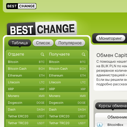
Мониторинг
Таблица
Список
Популярное
Обмен Capit
С помощью нашего
Bitcoin
Bitcoin
BTC
BTC
на BLIK PLN по н
Bitcoin Cash
Bitcoin Cash
BCH
BCH
резервное количе
администрацией 
Ethereum
Ethereum
ETH
ETH
Если вы решили в
Litecoin
Litecoin
LTC
LTC
подробно рассказ
XRP
XRP
XRP
XRP
Monero
Monero
XMR
XMR
Dogecoin
Dogecoin
DOGE
DOGE
Курсы обмена
Dash
Dash
DASH
DASH
Tether ERC20
Tether ERC20
USDT
USDT
Обменни
Tether TRC20
Tether TRC20
USDT
USDT
BitcoinBox