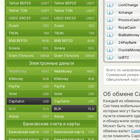
Tether BEP20
Tether BEP20
USDT
USDT
LionChange
Tether TON
Tether TON
USDT
USDT
Xchange
USDC ERC20
USDC ERC20
USDC
USDC
ProstovCash
Zcash
Zcash
ZEC
ZEC
RoyalCash
TRON
TRON
TRX
TRX
BlaBlaMoney
BNB BEP20
BNB BEP20
BNB
BNB
24PayBank
Solana
Solana
SOL
SOL
CrystalMone
Gram (Toncoin)
Gram (Toncoin)
GRAM
GRAM
IziBTC
Электронные деньги
Всего по направлен
WebMoney
WebMoney
WMZ
WMZ
Суммарный резерв
ЮMoney
ЮMoney
RUB
RUB
Официальный курс
PayPal
PayPal
USD
USD
Об обмене Ca
Volet
Volet
USD
USD
Каждый из обменных
Capitalist
Capitalist
USD
USD
Система мобильных 
BLIK
BLIK
PLN
PLN
которые могут быть
пункта кликните од
Alipay
Alipay
CNY
CNY
и обнаружили затру
Банковские счета и карты
Может быть так, чт
обмены валют
Capi
Банковская карта
Банковская карта
USD
USD
если поменять Capit
Банковская карта
Банковская карта
RUB
RUB