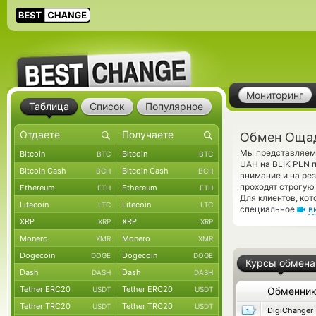
Мониторинг
Таблица
Список
Популярное
Обмен Ощад
Мы представляем 
Bitcoin
Bitcoin
BTC
BTC
UAH на BLIK PLN 
Bitcoin Cash
Bitcoin Cash
BCH
BCH
внимание и на ре
проходят строгую
Ethereum
Ethereum
ETH
ETH
Для клиентов, ко
Litecoin
Litecoin
LTC
LTC
специальное
в
XRP
XRP
XRP
XRP
Monero
Monero
XMR
XMR
Dogecoin
Dogecoin
DOGE
DOGE
Курсы обмена
Dash
Dash
DASH
DASH
Tether ERC20
Tether ERC20
USDT
USDT
Обменни
Tether TRC20
Tether TRC20
USDT
USDT
DigiChanger