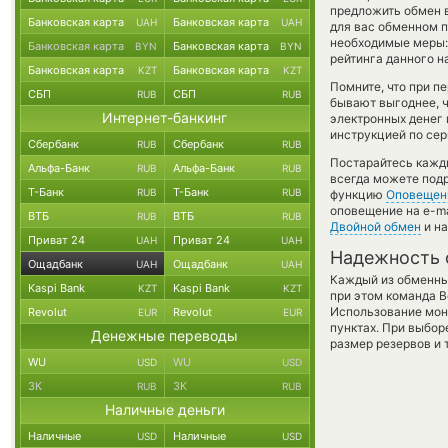
предложить обмен в
Банковская карта
Банковская карта
UAH
UAH
для вас обменном п
необходимые меры:
Банковская карта
Банковская карта
BYN
BYN
рейтинга данного н
Банковская карта
Банковская карта
KZT
KZT
Помните, что при п
СБП
СБП
RUB
RUB
бывают выгоднее, ч
Интернет-банкинг
электронных денег 
инструкцией по сер
Сбербанк
Сбербанк
RUB
RUB
Постарайтесь кажд
Альфа-Банк
Альфа-Банк
RUB
RUB
всегда можете под
Т-Банк
Т-Банк
RUB
RUB
функцию
Оповещен
оповещение на e-ma
ВТБ
ВТБ
RUB
RUB
Двойной обмен
и на
Приват 24
Приват 24
UAH
UAH
Надежность 
Ощадбанк
Ощадбанк
UAH
UAH
Каждый из обменны
Kaspi Bank
Kaspi Bank
KZT
KZT
при этом команда 
Использование мон
Revolut
Revolut
EUR
EUR
пунктах. При выбор
Денежные переводы
размер резервов и 
WU
WU
USD
USD
ЗК
ЗК
RUB
RUB
Наличные деньги
Наличные
Наличные
USD
USD