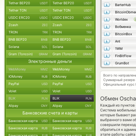
Tether BEP20
Tether BEP20
USDT
USDT
BarterHub
Tether TON
Tether TON
USDT
USDT
USDC ERC20
USDC ERC20
USDC
USDC
Worldex
Zcash
Zcash
ZEC
ZEC
Вобменка
TRON
TRON
TRX
TRX
BitcoinBox
BNB BEP20
BNB BEP20
BNB
BNB
Ant
Solana
Solana
SOL
SOL
1WM
Gram (Toncoin)
Gram (Toncoin)
GRAM
GRAM
FinBitFlow
Электронные деньги
GrumBot
WebMoney
WebMoney
WMZ
WMZ
Всего по направле
ЮMoney
ЮMoney
RUB
RUB
Суммарный резерв
PayPal
PayPal
USD
USD
Официальный курс
Volet
Volet
USD
USD
Обмен Oscha
BLIK
BLIK
PLN
PLN
Каждый из пунктов 
Alipay
Alipay
CNY
CNY
Система мобильных 
Банковские счета и карты
которые бывают рас
выбранного вами об
Банковская карта
Банковская карта
USD
USD
совершили переход 
Банковская карта
Банковская карта
RUB
RUB
обратиться к админ
этапе работы сайт
Банковская карта
Банковская карта
EUR
EUR