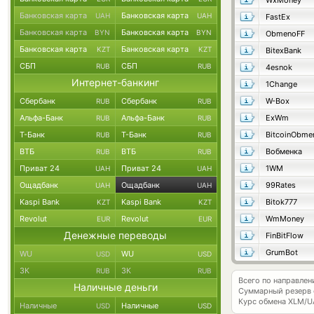
WxMoney
Банковская карта
Банковская карта
UAH
UAH
FastEx
Банковская карта
Банковская карта
BYN
BYN
ObmenoFF
Банковская карта
Банковская карта
KZT
KZT
BitexBank
СБП
СБП
RUB
RUB
4esnok
Интернет-банкинг
1Change
Сбербанк
Сбербанк
W-Box
RUB
RUB
Альфа-Банк
Альфа-Банк
ExWm
RUB
RUB
Т-Банк
Т-Банк
BitcoinObme
RUB
RUB
ВТБ
ВТБ
Вобменка
RUB
RUB
Приват 24
Приват 24
1WM
UAH
UAH
Ощадбанк
Ощадбанк
99Rates
UAH
UAH
Kaspi Bank
Kaspi Bank
Bitok777
KZT
KZT
Revolut
Revolut
WmMoney
EUR
EUR
Денежные переводы
FinBitFlow
GrumBot
WU
WU
USD
USD
ЗК
ЗК
RUB
RUB
Всего по направлен
Наличные деньги
Суммарный резерв
Курс обмена
XLM/U
Наличные
Наличные
USD
USD