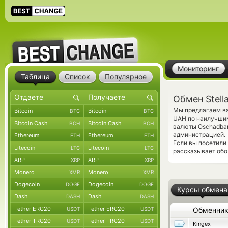
Мониторинг
Таблица
Список
Популярное
Обмен Stell
Мы предлагаем ва
Bitcoin
Bitcoin
BTC
BTC
UAH по наилучшим
Bitcoin Cash
Bitcoin Cash
BCH
BCH
валюты Oschadban
администрацией.
Ethereum
Ethereum
ETH
ETH
Если вы посетили
Litecoin
Litecoin
LTC
LTC
рассказывает обо 
XRP
XRP
XRP
XRP
Monero
Monero
XMR
XMR
Dogecoin
Dogecoin
DOGE
DOGE
Курсы обмена
Dash
Dash
DASH
DASH
Tether ERC20
Tether ERC20
USDT
USDT
Обменни
Tether TRC20
Tether TRC20
USDT
USDT
Kingex