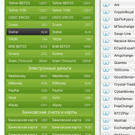
Tether BEP20
Tether BEP20
USDT
USDT
Ant
Tether TON
Tether TON
USDT
USDT
CryptoRoyal
USDC ERC20
USDC ERC20
USDC
USDC
ШоПоКурсу
Zcash
Zcash
ZEC
ZEC
MTexchange
Stellar
Stellar
XLM
XLM
Swap-Line
TRON
TRON
TRX
TRX
Receive-Mon
BNB BEP20
BNB BEP20
BNB
BNB
ECashExpert
Solana
Solana
SOL
SOL
Amgchange
Gram (Toncoin)
Gram (Toncoin)
GRAM
GRAM
Quantex
Электронные деньги
100Coins
WebMoney
WebMoney
WMZ
WMZ
GoodObmen
ЮMoney
ЮMoney
RUB
RUB
Crystal-Trad
PayPal
PayPal
USD
USD
CyberMoney
Volet
Volet
USD
USD
EliteObmen
Alipay
Alipay
CNY
CNY
FreeChange
Банковские счета и карты
BTC2Pay
Банковская карта
Банковская карта
USD
USD
MultiVal
Банковская карта
Банковская карта
RUB
RUB
ExchangeExp
Банковская карта
Банковская карта
EUR
EUR