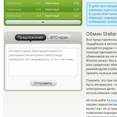
Наличные
Наличные
RUB
RUB
В целях противоде
Наличные
Наличные
EUR
EUR
обменные пункты п
В случае если тра
Наличные
Наличные
UAH
UAH
обменную операци
соблюдения требов
Обмен Stella
Предложения
BTC-кран
Все представленны
Ощадбанка в автома
находятся рядом с 
помощи однократног
обменников вы не н
Вполне может быть
вам предложат обме
рекомендуем сообщ
принять нужные мер
Помните, что при п
быть интереснее, ч
электронных денег,
использования сер
Используйте
Кальк
нашим сервисом вы,
валют вас не устр
появлении подходящ
отсутствия пункто