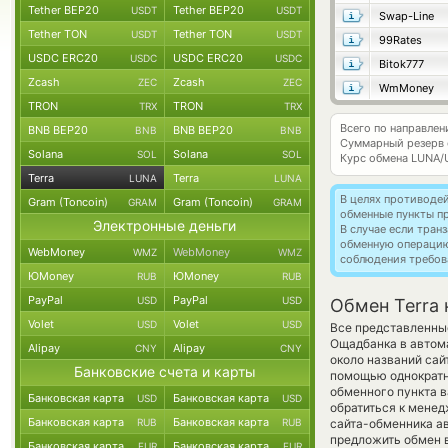
Tether BEP20
Tether BEP20
USDT
USDT
Swap-Line
Tether TON
Tether TON
USDT
USDT
99Rates
USDC ERC20
USDC ERC20
USDC
USDC
Bitok777
Zcash
Zcash
ZEC
ZEC
WmMoney
TRON
TRON
TRX
TRX
Всего по направлен
BNB BEP20
BNB BEP20
BNB
BNB
Суммарный резерв
Solana
Solana
SOL
SOL
Курс обмена
LUNA/
Terra
Terra
LUNA
LUNA
В целях противоде
Gram (Toncoin)
Gram (Toncoin)
GRAM
GRAM
обменные пункты п
Электронные деньги
В случае если тра
обменную операци
WebMoney
WebMoney
WMZ
WMZ
соблюдения требов
ЮMoney
ЮMoney
RUB
RUB
PayPal
PayPal
USD
USD
Обмен Terra
Volet
Volet
USD
USD
Все представленны
Ощадбанка в автом
Alipay
Alipay
CNY
CNY
около названий сай
Банковские счета и карты
помощью однократно
обменного пункта 
Банковская карта
Банковская карта
USD
USD
обратиться к менед
Банковская карта
Банковская карта
RUB
RUB
сайта-обменника а
предложить обмен в
Банковская карта
Банковская карта
EUR
EUR