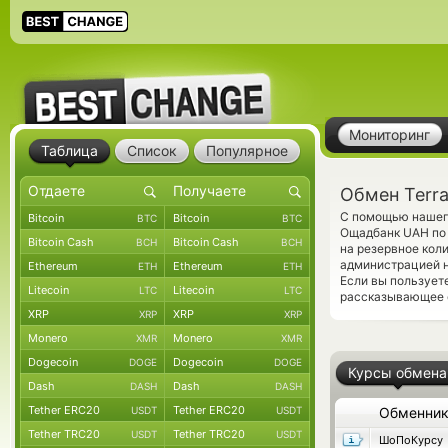
Мониторинг
Таблица
Список
Популярное
Обмен Terr
С помощью нашего
Bitcoin
Bitcoin
BTC
BTC
Ощадбанк UAH по 
Bitcoin Cash
Bitcoin Cash
BCH
BCH
на резервное кол
администрацией н
Ethereum
Ethereum
ETH
ETH
Если вы пользует
Litecoin
Litecoin
LTC
LTC
рассказывающее о
XRP
XRP
XRP
XRP
Monero
Monero
XMR
XMR
Dogecoin
Dogecoin
DOGE
DOGE
Курсы обмена
Dash
Dash
DASH
DASH
Tether ERC20
Tether ERC20
USDT
USDT
Обменни
Tether TRC20
Tether TRC20
USDT
USDT
ШоПоКурсу