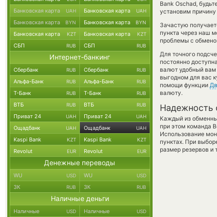
Bank Oschad, будь
Банковская карта
Банковская карта
UAH
UAH
установим причину 
Банковская карта
Банковская карта
BYN
BYN
Зачастую получаетс
пункта через наш м
Банковская карта
Банковская карта
KZT
KZT
проблемы с обменом
СБП
СБП
RUB
RUB
Для точного подсче
Интернет-банкинг
постоянно доступн
валют удобный вам 
Сбербанк
Сбербанк
RUB
RUB
выгодном для вас к
Альфа-Банк
Альфа-Банк
RUB
RUB
помощи функции
Дв
валюту.
Т-Банк
Т-Банк
RUB
RUB
ВТБ
ВТБ
RUB
RUB
Надежность 
Приват 24
Приват 24
UAH
UAH
Каждый из обменны
при этом команда 
Ощадбанк
Ощадбанк
UAH
UAH
Использование мон
Kaspi Bank
Kaspi Bank
KZT
KZT
пунктах. При выбор
размер резервов и 
Revolut
Revolut
EUR
EUR
Денежные переводы
WU
WU
USD
USD
ЗК
ЗК
RUB
RUB
Наличные деньги
Наличные
Наличные
USD
USD