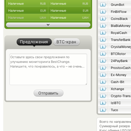
Наличные
Наличные
RUB
RUB
GrumBot
Наличные
Наличные
EUR
EUR
FinBitFlow
Наличные
Наличные
UAH
UAH
CoinsBlack
BlaBlaMoney
RoyalCash
TransferBank
Предложения
BTC-кран
CrystalMone
BTCRotor
24PayBank
ProstovCash
Ex-Money
Cash-Bit
Xchange
Crypto-Trans
IziBTC
Tuco
Всего по направлен
Суммарный резерв
Курс обмена
USD/X