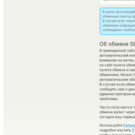
В целях противоде
обменные пункты п
В случае если тра
обменную операци
соблюдения требов
Об обмене Ste
В приведенной таб
автоматический ил
внимание на метки,
на сайт пункта обм
пункта обмена и за
обменника. Может б
автоматические о
В случае если обме
сообщить нам о да
администратором ве
проблемы.
Часто получается та
обмена валют через
сегодня ваш первый
Используйте
Кальк
подробно изучить
С
удобный вам курс, 