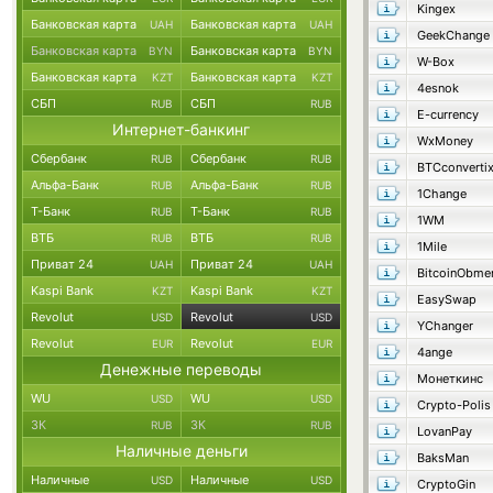
Kingex
Банковская карта
Банковская карта
UAH
UAH
GeekChange
Банковская карта
Банковская карта
BYN
BYN
W-Box
Банковская карта
Банковская карта
KZT
KZT
4esnok
СБП
СБП
RUB
RUB
E-currency
Интернет-банкинг
WxMoney
Сбербанк
Сбербанк
RUB
RUB
BTCconverti
Альфа-Банк
Альфа-Банк
RUB
RUB
1Change
Т-Банк
Т-Банк
RUB
RUB
1WM
ВТБ
ВТБ
RUB
RUB
1Mile
Приват 24
Приват 24
UAH
UAH
BitcoinObme
Kaspi Bank
Kaspi Bank
KZT
KZT
EasySwap
Revolut
Revolut
USD
USD
YChanger
Revolut
Revolut
EUR
EUR
4ange
Денежные переводы
Монеткинс
WU
WU
USD
USD
Crypto-Polis
ЗК
ЗК
RUB
RUB
LovanPay
Наличные деньги
BaksMan
Наличные
Наличные
USD
USD
CryptoGin