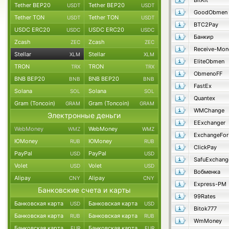
BitKit
Tether BEP20
Tether BEP20
USDT
USDT
GoodObmen
Tether TON
Tether TON
USDT
USDT
BTC2Pay
USDC ERC20
USDC ERC20
USDC
USDC
Банкир
Zcash
Zcash
ZEC
ZEC
Receive-Mon
Stellar
Stellar
XLM
XLM
EliteObmen
TRON
TRON
TRX
TRX
ObmenoFF
BNB BEP20
BNB BEP20
BNB
BNB
FastEx
Solana
Solana
SOL
SOL
Quantex
Gram (Toncoin)
Gram (Toncoin)
GRAM
GRAM
WMChange
Электронные деньги
EExchanger
WebMoney
WebMoney
WMZ
WMZ
ExchangeFo
ЮMoney
ЮMoney
RUB
RUB
ClickPay
PayPal
PayPal
USD
USD
SafuExchang
Volet
Volet
USD
USD
Вобменка
Alipay
Alipay
CNY
CNY
Express-PM
Банковские счета и карты
99Rates
Банковская карта
Банковская карта
USD
USD
Bitok777
Банковская карта
Банковская карта
RUB
RUB
WmMoney
Банковская карта
Банковская карта
EUR
EUR