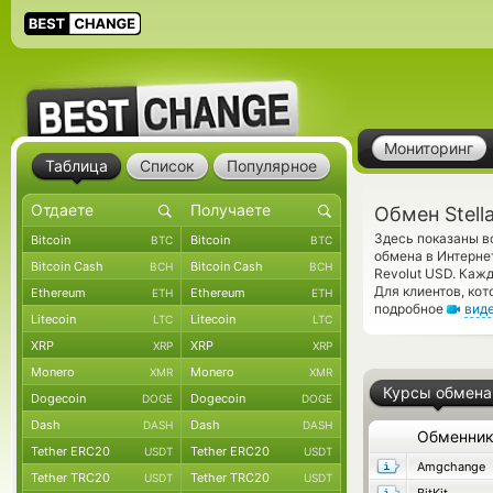
Мониторинг
Таблица
Список
Популярное
Обмен Stell
Здесь показаны в
Bitcoin
Bitcoin
BTC
BTC
обмена в Интерне
Bitcoin Cash
Bitcoin Cash
BCH
BCH
Revolut USD. Каж
Для клиентов, ко
Ethereum
Ethereum
ETH
ETH
подробное
вид
Litecoin
Litecoin
LTC
LTC
XRP
XRP
XRP
XRP
Monero
Monero
XMR
XMR
Курсы обмена
Dogecoin
Dogecoin
DOGE
DOGE
Dash
Dash
DASH
DASH
Обменни
Tether ERC20
Tether ERC20
USDT
USDT
Amgchange
Tether TRC20
Tether TRC20
USDT
USDT