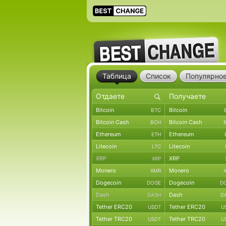
Таблица
Список
Популярно
Bitcoin
Bitcoin
BTC
Bitcoin Cash
Bitcoin Cash
BCH
Ethereum
Ethereum
ETH
Litecoin
Litecoin
LTC
XRP
XRP
XRP
Monero
Monero
XMR
Dogecoin
Dogecoin
DOGE
D
Dash
Dash
DASH
D
Tether ERC20
Tether ERC20
USDT
U
Tether TRC20
Tether TRC20
USDT
U