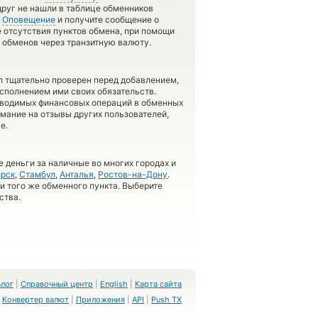
друг не нашли в таблице обменников
у
Оповещение
и получите сообщение о
ае отсутствия пунктов обмена, при помощи
 обменов через транзитную валюту.
л тщательно проверен перед добавлением,
сполнением ими своих обязательств.
оводимых финансовых операций в обменных
имание на отзывы других пользователей,
е.
 деньги за наличные во многих городах и
рск
,
Стамбул
,
Анталья
,
Ростов-на-Дону
.
 и того же обменного пункта. Выберите
ства.
Блог
|
Справочный центр
|
English
|
Карта сайта
Конвертер валют
|
Приложения
|
API
|
Push TX