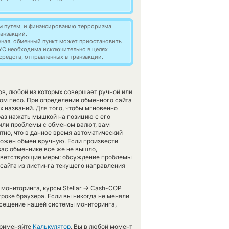
м путем, и финансированию терроризма
анзакций.
нная, обменный пункт может приостановить
YC необходима исключительно в целях
редств, отправленных в транзакции.
в, любой из которых совершает ручной или
ом песо. При определении обменного сайта
х названий. Для того, чтобы мгновенно
раз нажать мышкой на позицию с его
или проблемы с обменом валют, вам
тно, что в данное время автоматический
ложен обмен вручную. Если произвести
 вас обменнике все же не вышло,
ответствующие меры: обсуждение проблемы
сайта из листинга текущего направления
→
мониторинга, курсы Stellar
Cash-COP
троке браузера. Если вы никогда не меняли
осещение нашей системы мониторинга,
применяйте
Калькулятор
. Вы в любой момент