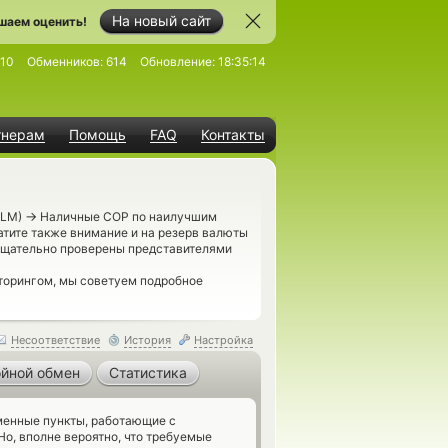
На новый сайт
шаем оценить!
510
Обменников:
614
Обновление:
18:35:14
тнерам
Помощь
FAQ
Контакты
→
XLM)
Наличные COP по наилучшим
атите также внимание и на резерв валюты
 тщательно проверены представителями
торингом, мы советуем подробное
Несоответствие
История
Настройка
йной обмен
Статистика
енные пункты, работающие с
о, вполне вероятно, что требуемые