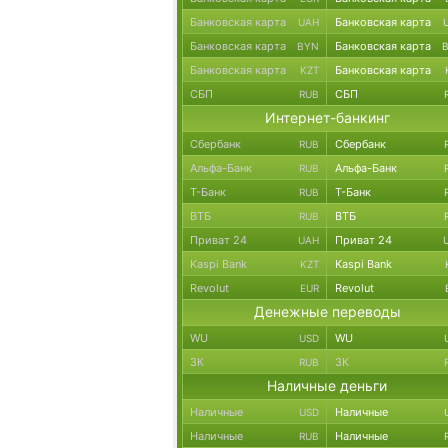
Банковская карта
Банковская карта
UAH
Банковская карта
Банковская карта
BYN
Банковская карта
Банковская карта
KZT
СБП
СБП
RUB
Интернет-банкинг
Сбербанк
Сбербанк
RUB
Альфа-Банк
Альфа-Банк
RUB
Т-Банк
Т-Банк
RUB
ВТБ
ВТБ
RUB
Приват 24
Приват 24
UAH
Kaspi Bank
Kaspi Bank
KZT
Revolut
Revolut
EUR
Денежные переводы
WU
WU
USD
ЗК
ЗК
RUB
Наличные деньги
Наличные
Наличные
USD
Наличные
Наличные
RUB