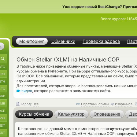
Уже видели новый BestChange? Пригла
Всего курсов:
1184
Мониторинг
Обменники
Проверка адреса
Пар
е
Обмен Stellar (XLM) на Наличные COP
В таблице ниже приведены обменные пункты, меняющие Stellar (
BTC
курсам обмена в Интернете. При выборе оптимального курса, обр
BCH
Cash COP. Все обменники, которые представлены на сайте, были
администрации.
ETH
Для посетителей, которые впервые воспользовались нашим мони
LTC
видео
, которое расскажет о возможностях сайта.
XRP
XMR
Город:
Все
Обратный обмен
Избранное
OGE
Курсы обмена
Калькулятор
Оповещение
Дво
ASH
SDT
К сожалению, на данный момент в мониторинге
отсутствуют
обм
SDT
→
направлением обмена Stellar (XLM)
Наличные COP напрямую. Н