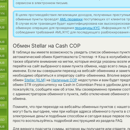
сервисом в электронном письме.
UAH
BYN
В целях противодействия легализации доходов, полученных преступны
обменные пункты проводят
AML-проверки
поступающих от клиентов тр
KZT
В случае если транзакция будет идентифицирована как высокорискова
RUB
обменную операцию для проведения
процедуры KYC
. Информация по K
соблюдения требований AML/KYC для последующего разблокирования с
RUB
Обмен Stellar на Cash COP
RUB
В таблице вы имеете возможность увидеть список обменных пункто
RUB
→
автоматический обмен Криптовалюта Стеллар
Кэш в колумбийск
также обратите внимание на метки, которые иногда указаны возле и
RUB
перейти на сайт выбранного вами пункта обмена, надо всего лишь 
UAH
именем. Если вы совершили переход на вебсайт обменника и замет
необходимо обратиться к оператору сайта-обменника. Вполне вероя
KZT
обмен
Stellar (XLM)
на
Наличные COP
недоступен и вам будет пред
EUR
обмен STR cryptocurrency на Cash in Colombian Peso в удобном для
пожалуйста, сообщите нам об этом. Мы своевременно примем со
с администратором обменного пункта, либо отключение обменного 
USD
обмена.
RUB
Помните, что при переходе на вебсайты обменных пунктов с нашего 
могут быть выгоднее, чем при наборе адреса обменного пункта в с
электронные деньги подобным способом и сегодня ваше первое п
USD
просто воспользуйтесь подробной инструкцией из раздела FAQ.
RUB
Для верного подсчета суммы, которую вы получаете или отдаете, 