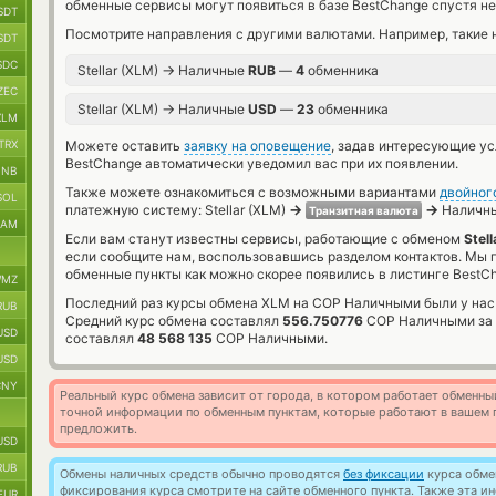
обменные сервисы могут появиться в базе BestChange спустя не
SDT
Посмотрите направления с другими валютами. Например, такие 
SDT
SDC
→
Stellar (XLM)
Наличные
RUB
—
4
обменника
ZEC
→
Stellar (XLM)
Наличные
USD
—
23
обменника
XLM
TRX
Можете оставить
заявку на оповещение
, задав интересующие у
BestChange автоматически уведомил вас при их появлении.
BNB
Также можете ознакомиться с возможными вариантами
двойног
SOL
→
→
платежную систему: Stellar (XLM)
Наличны
Транзитная валюта
RAM
Если вам станут известны сервисы, работающие с обменом
Stel
если сообщите нам, воспользовавшись разделом контактов. Мы
обменные пункты как можно скорее появились в листинге BestC
MZ
Последний раз курсы обмена XLM на COP Наличными были у нас
RUB
Средний курс обмена составлял
556.750776
COP Наличными за
USD
составлял
48 568 135
COP Наличными.
USD
CNY
Реальный курс обмена зависит от города, в котором работает обменны
точной информации по обменным пунктам, которые работают в вашем г
предложить.
USD
RUB
Обмены наличных средств обычно проводятся
без фиксации
курса обмен
фиксирования курса смотрите на сайте обменного пункта. Также эта 
EUR