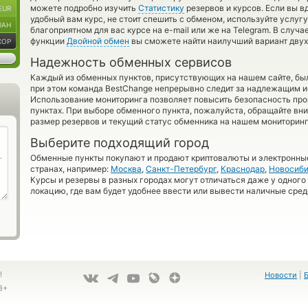
можете подробно изучить
Статистику
резервов и курсов. Если вы в
EUR
удобный вам курс, не стоит спешить с обменом, используйте услуг
UAH
благоприятном для вас курсе на e-mail или же на Telegram. В случ
функции
Двойной обмен
вы сможете найти наилучший вариант двух
COP
Надежность обменных сервисов
Каждый из обменных пунктов, присутствующих на нашем сайте, бы
при этом команда BestChange непрерывно следит за надлежащим и
Использование мониторинга позволяет повысить безопасность пр
пунктах. При выборе обменного пункта, пожалуйста, обращайте вн
размер резервов и текущий статус обменника на нашем мониторинг
Выберите подходящий город
Обменные пункты покупают и продают криптовалюты и электронные
странах, например:
Москва
,
Санкт-Петербург
,
Краснодар
,
Новосиби
Курсы и резервы в разных городах могут отличаться даже у одного
локацию, где вам будет удобнее ввести или вывести наличные сред
!
Новости
|
8+