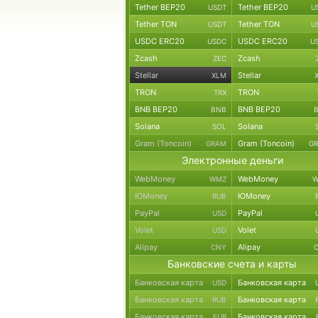
Tether BEP20
Tether BEP20
USDT
U
Tether TON
Tether TON
USDT
U
USDC ERC20
USDC ERC20
USDC
U
Zcash
Zcash
ZEC
Stellar
Stellar
XLM
TRON
TRON
TRX
BNB BEP20
BNB BEP20
BNB
Solana
Solana
SOL
Gram (Toncoin)
Gram (Toncoin)
GRAM
G
Электронные деньги
WebMoney
WebMoney
WMZ
W
ЮMoney
ЮMoney
RUB
PayPal
PayPal
USD
Volet
Volet
USD
Alipay
Alipay
CNY
Банковские счета и карты
Банковская карта
Банковская карта
USD
Банковская карта
Банковская карта
RUB
Банковская карта
Банковская карта
EUR