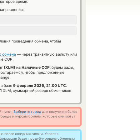
которое время.
направления:
словия проведения обмена, чтобы
о обмена
— через транзитную валюту или
е COP.
lar (XLM) на Наличные COP
, будем рады,
 постараемся, чтобы предложенные
hange.
 в базе
9 февраля 2026, 21:00 UTC
.
1
XLM, суммарный резерв обменников
й пункт.
Выберите город
для получения более
ороде и курсам обмена, которые они могут
а после создания заявки. Условия
информация будет продублирована обменным