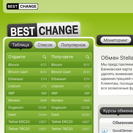
Мониторинг
Таблица
Список
Популярное
Обмен Stell
Мы представляем 
Bitcoin
Bitcoin
BTC
BTC
Банковская карта
Bitcoin Cash
Bitcoin Cash
BCH
BCH
уделять внимание
администрацией 
Ethereum
Ethereum
ETH
ETH
Клиентам, посещ
Litecoin
Litecoin
LTC
LTC
все возможные фу
XRP
XRP
XRP
XRP
Monero
Monero
XMR
XMR
Dogecoin
Dogecoin
DOGE
DOGE
Курсы обмена
Dash
Dash
DASH
DASH
Tether ERC20
Tether ERC20
USDT
USDT
Обменни
Tether TRC20
Tether TRC20
USDT
USDT
GoodObmen