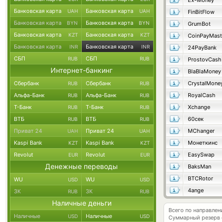
Ex-Money
Банковская карта
Банковская карта
UAH
UAH
FinBitFlow
Банковская карта
Банковская карта
BYN
BYN
GrumBot
Банковская карта
Банковская карта
KZT
KZT
CoinPayMast
Банковская карта
Банковская карта
INR
INR
24PayBank
СБП
СБП
RUB
RUB
ProstovCash
Интернет-банкинг
BlaBlaMoney
Сбербанк
Сбербанк
CrystalMone
RUB
RUB
Альфа-Банк
Альфа-Банк
RoyalCash
RUB
RUB
Т-Банк
Т-Банк
Xchange
RUB
RUB
ВТБ
ВТБ
60сек
RUB
RUB
Приват 24
Приват 24
MChanger
UAH
UAH
Kaspi Bank
Kaspi Bank
Монеткинс
KZT
KZT
Revolut
Revolut
EasySwap
EUR
EUR
Денежные переводы
BaksMan
BTCRotor
WU
WU
USD
USD
4ange
ЗК
ЗК
RUB
RUB
Наличные деньги
Всего по направлен
Наличные
Наличные
USD
USD
Суммарный резерв