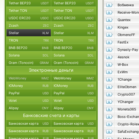
Tether BEP20
Tether BEP20
USDT
USDT
Вобменка
Tether TON
Tether TON
USDT
USDT
Receive-Mon
USDC ERC20
USDC ERC20
USDC
USDC
Quantex
Zcash
Zcash
ZEC
ZEC
Kingex
Stellar
Stellar
XLM
XLM
ObmenoFF
TRON
TRON
TRX
TRX
FastEx
BNB BEP20
BNB BEP20
BNB
BNB
Dynasty-Pay
Solana
Solana
SOL
SOL
4esnok
Gram (Toncoin)
Gram (Toncoin)
GRAM
GRAM
W-Box
Электронные деньги
ExWm
WebMoney
WebMoney
WMZ
WMZ
1Change
ЮMoney
ЮMoney
RUB
RUB
EliteObmen
PayPal
PayPal
USD
USD
Crypto007
Volet
Volet
USD
USD
YChanger
Alipay
Alipay
CNY
CNY
Moneta365
Банковские счета и карты
Boss-Excha
Банковская карта
Банковская карта
USD
USD
Crypto-Role
Банковская карта
Банковская карта
RUB
RUB
SafuExchang
Банковская карта
Банковская карта
EUR
EUR