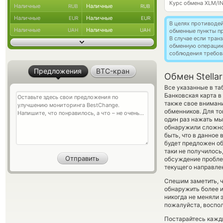
Курс обмена
XLM/I
Наличные
Наличные
RUB
RUB
Наличные
Наличные
EUR
EUR
В целях противоде
Наличные
Наличные
UAH
UAH
обменные пункты п
В случае если тра
обменную операци
соблюдения требов
Предложения
BTC-кран
Обмен Stella
Все указанные в т
Банковская карта в
также свое внимани
обменников. Для то
один раз нажать мы
обнаружили сложнос
быть, что в данное
будет предложен обм
таки не получилось
обсуждение проблем
текущего направле
Спешим заметить, 
обнаружить более и
никогда не меняли 
пожалуйста, воспол
Постарайтесь кажд