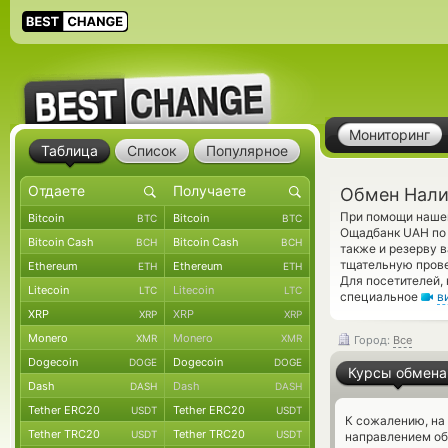
Мониторинг
Таблица
Список
Популярное
Обмен Нали
При помощи нашег
Bitcoin
Bitcoin
BTC
BTC
Ощадбанк UAH по 
Bitcoin Cash
Bitcoin Cash
BCH
BCH
также и резерву 
тщательную прове
Ethereum
Ethereum
ETH
ETH
Для посетителей,
Litecoin
Litecoin
LTC
LTC
специальное
в
XRP
XRP
XRP
XRP
Monero
Monero
XMR
XMR
Город:
Все
Dogecoin
Dogecoin
DOGE
DOGE
Курсы обмена
Dash
Dash
DASH
DASH
Tether ERC20
Tether ERC20
USDT
USDT
К сожалению, на
Tether TRC20
Tether TRC20
USDT
USDT
направлением о