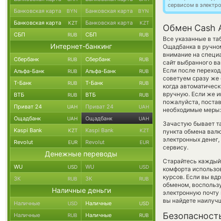
сервисом в электр
Банковская карта
Банковская карта
BYN
BYN
Банковская карта
Банковская карта
KZT
KZT
Обмен Cash 
СБП
СБП
RUB
RUB
Все указанные в т
Интернет-банкинг
Ощадбанка в ручно
внимание на специа
Сбербанк
Сбербанк
RUB
RUB
сайт выбранного ва
Если после перехо
Альфа-Банк
Альфа-Банк
RUB
RUB
советуем сразу же 
Т-Банк
Т-Банк
RUB
RUB
когда автоматичес
вручную. Если же и
ВТБ
ВТБ
RUB
RUB
пожалуйста, постав
Приват 24
Приват 24
UAH
UAH
необходимые меры: 
Ощадбанк
Ощадбанк
UAH
UAH
Зачастую бывает т
Kaspi Bank
Kaspi Bank
KZT
KZT
пункта обмена валю
электронных денег,
Revolut
Revolut
EUR
EUR
сервису.
Денежные переводы
Старайтесь каждый
WU
WU
USD
USD
комфорта использов
курсов. Если вы вд
ЗК
ЗК
RUB
RUB
обменом, воспольз
Наличные деньги
электронную почту 
вы найдете наилучш
Наличные
Наличные
USD
USD
Безопасност
Наличные
Наличные
RUB
RUB