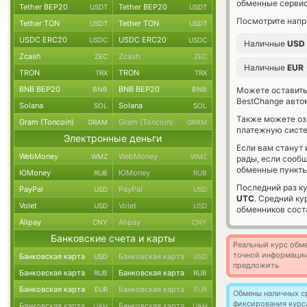
обменные сервис
Tether BEP20
Tether BEP20
USDT
USDT
Посмотрите напр
Tether TON
Tether TON
USDT
USDT
USDC ERC20
USDC ERC20
USDC
USDC
Наличные
USD
Zcash
Zcash
ZEC
ZEC
Наличные
EUR
TRON
TRON
TRX
TRX
BNB BEP20
BNB BEP20
BNB
BNB
Можете оставит
BestChange авто
Solana
Solana
SOL
SOL
Также можете о
Gram (Toncoin)
Gram (Toncoin)
GRAM
GRAM
платежную сист
Электронные деньги
Если вам станут
WebMoney
WebMoney
WMZ
WMZ
рады, если сооб
обменные пункты
ЮMoney
ЮMoney
RUB
RUB
Последний раз к
PayPal
PayPal
USD
USD
UTC
. Средний к
Volet
Volet
USD
USD
обменников сос
Alipay
Alipay
CNY
CNY
Банковские счета и карты
Реальный курс обме
точной информации
Банковская карта
Банковская карта
USD
USD
предложить.
Банковская карта
Банковская карта
RUB
RUB
Банковская карта
Банковская карта
EUR
EUR
Обмены наличных с
фиксирования курс
Банковская карта
Банковская карта
UAH
UAH