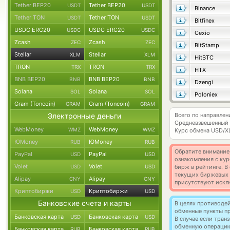
Tether BEP20
Tether BEP20
USDT
USDT
Binance
Tether TON
Tether TON
USDT
USDT
Bitfinex
USDC ERC20
USDC ERC20
USDC
USDC
Cexio
Zcash
Zcash
ZEC
ZEC
BitStamp
Stellar
Stellar
XLM
XLM
HitBTC
TRON
TRON
TRX
TRX
HTX
BNB BEP20
BNB BEP20
BNB
BNB
Dzengi
Solana
Solana
SOL
SOL
Poloniex
Gram (Toncoin)
Gram (Toncoin)
GRAM
GRAM
Электронные деньги
Всего по направлен
Средневзвешенный 
WebMoney
WebMoney
WMZ
WMZ
Курс обмена
USD/X
ЮMoney
ЮMoney
RUB
RUB
Обратите внимание
PayPal
PayPal
USD
USD
ознакомления с кур
Volet
Volet
USD
USD
бирж в рейтинге. В
текущих биржевых ц
Alipay
Alipay
CNY
CNY
присутствуют искл
Криптобиржи
Криптобиржи
USD
USD
Банковские счета и карты
В целях противоде
обменные пункты п
Банковская карта
Банковская карта
USD
USD
В случае если тра
обменную операци
Банковская карта
Банковская карта
RUB
RUB