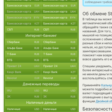
соблюдения требов
Банковская карта
Банковская карта
EUR
EUR
Банковская карта
Банковская карта
UAH
UAH
Об обмене St
Банковская карта
Банковская карта
BYN
BYN
В таблице вы может
автоматический об
Банковская карта
Банковская карта
KZT
KZT
обращайте также св
СБП
СБП
RUB
RUB
названий. Для того
Интернет-банкинг
мышкой на позицию 
осложнения с обме
Сбербанк
Сбербанк
RUB
RUB
разные сбои и непо
нельзя, но доступе
Альфа-Банк
Альфа-Банк
RUB
RUB
заинтересовавшем д
Т-Банк
Т-Банк
RUB
RUB
поможет нам вовре
вовсе удалить его 
ВТБ
ВТБ
RUB
RUB
Приват 24
Приват 24
Спешим уведомить,
UAH
UAH
более интересный ку
Kaspi Bank
Kaspi Bank
KZT
KZT
не меняли деньги 
Revolut
Revolut
воспользуйтесь спе
EUR
EUR
Денежные переводы
Применяйте
Кальку
можете подробно и
WU
WU
USD
USD
валют подходящий в
ЗК
ЗК
RUB
RUB
оповещение о выгод
функции
Двойной о
Наличные деньги
Безопасност
Наличные
Наличные
USD
USD