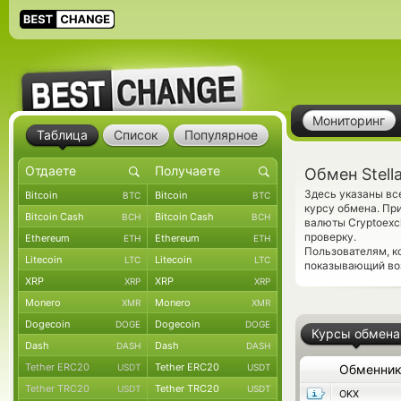
Мониторинг
Таблица
Список
Популярное
Обмен Stell
Здесь указаны вс
Bitcoin
Bitcoin
BTC
BTC
курсу обмена. Пр
Bitcoin Cash
Bitcoin Cash
BCH
BCH
валюты Cryptoexc
проверку.
Ethereum
Ethereum
ETH
ETH
Пользователям, к
Litecoin
Litecoin
LTC
LTC
показывающий во
XRP
XRP
XRP
XRP
Monero
Monero
XMR
XMR
Dogecoin
Dogecoin
DOGE
DOGE
Курсы обмена
Dash
Dash
DASH
DASH
Tether ERC20
Tether ERC20
USDT
USDT
Обменни
Tether TRC20
Tether TRC20
USDT
USDT
OKX