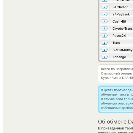
ProstovCash
BTCRotor
24PayBank
Cash-Bit
Crypto-Trans
Payex24
Tuco
BlaBlaMoney
Xchange
Всего по направле
Суммарный резерв
Курс обмена
DASH/
В целях противоде
обменные пункты п
В случае если тра
обменную операци
соблюдения требов
Об обмене Da
В приведенной табл
совершить автомат