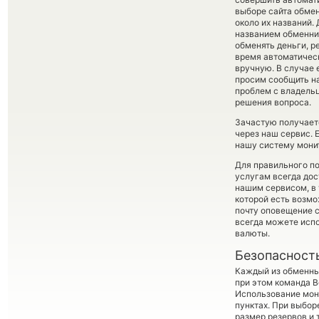
выборе сайта обмен
около их названий.
названием обменник
обменять деньги, р
время автоматиче
вручную. В случае е
просим сообщить н
проблем с владельц
решения вопроса.
Зачастую получаетс
через наш сервис. 
нашу систему монит
Для правильного по
услугам всегда до
нашим сервисом, в
которой есть возмо
почту оповещение с
всегда можете исп
валюты.
Безопасност
Каждый из обменны
при этом команда 
Использование мон
пунктах. При выбор
размер резервов и 