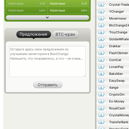
Наличные
Наличные
EUR
EUR
Crystal-Trad
Наличные
Наличные
UAH
UAH
YChanger
Монеткинс
BtcChange2
TroyChange
Предложения
BTC-кран
GoldenWhale
Drakkar
FlashObmen
CoinCat
LovanPay
BaksMan
EasySwap
4ange
CryptoGin
Ex-Money
RoyalCash
CrystalMone
TransferBank