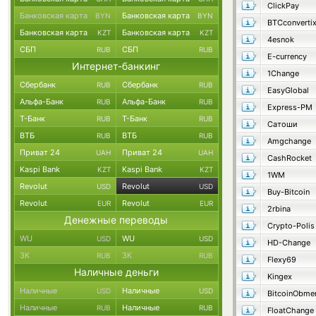
ClickPay
Банковская карта
Банковская карта
BYN
BYN
BTCconverti
Банковская карта
Банковская карта
KZT
KZT
4esnok
СБП
СБП
RUB
RUB
E-currency
Интернет-банкинг
1Change
Сбербанк
Сбербанк
RUB
RUB
EasyGlobal
Альфа-Банк
Альфа-Банк
RUB
RUB
Express-PM
Т-Банк
Т-Банк
RUB
RUB
Сатоши
ВТБ
ВТБ
RUB
RUB
Amgchange
Приват 24
Приват 24
UAH
UAH
CashRocket
Kaspi Bank
Kaspi Bank
KZT
KZT
1WM
Revolut
Revolut
USD
USD
Buy-Bitcoin
Revolut
Revolut
EUR
EUR
2rbina
Денежные переводы
Crypto-Polis
WU
WU
USD
USD
HD-Change
ЗК
ЗК
RUB
RUB
Flexy69
Наличные деньги
Kingex
Наличные
Наличные
USD
USD
BitcoinObme
Наличные
Наличные
RUB
RUB
FloatChange