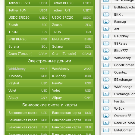
24Exchange
Tether BEP20
Tether BEP20
USDT
USDT
BulldogExch
Tether TON
Tether TON
USDT
USDT
BitKit
USDC ERC20
USDC ERC20
USDC
USDC
Банкир
Zcash
Zcash
ZEC
ZEC
Ant
TRON
TRON
TRX
TRX
BTC2Pay
BNB BEP20
BNB BEP20
BNB
BNB
99Rates
Solana
Solana
SOL
SOL
Bitok777
Gram (Toncoin)
Gram (Toncoin)
GRAM
GRAM
WmMoney
Электронные деньги
GoodObmen
WebMoney
WebMoney
WMZ
WMZ
Quantex
ЮMoney
ЮMoney
RUB
RUB
EExchanger
PayPal
PayPal
USD
USD
WMChange
Volet
Volet
USD
USD
ExchangeFo
Alipay
Alipay
CNY
CNY
FastEx
Банковские счета и карты
W-Box
Банковская карта
Банковская карта
USD
USD
ObmenoFF
Банковская карта
Банковская карта
RUB
RUB
Receive-Mon
Банковская карта
Банковская карта
EUR
EUR
EliteObmen
Банковская карта
Банковская карта
UAH
UAH