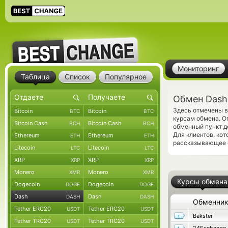
Мониторинг
Таблица
Список
Популярное
Обмен Dash 
Здесь отмечены в
Bitcoin
Bitcoin
BTC
BTC
курсам обмена. О
Bitcoin Cash
Bitcoin Cash
BCH
BCH
обменный пункт д
Для клиентов, ко
Ethereum
Ethereum
ETH
ETH
рассказывающее о
Litecoin
Litecoin
LTC
LTC
XRP
XRP
XRP
XRP
Monero
Monero
XMR
XMR
Курсы обмена
Dogecoin
Dogecoin
DOGE
DOGE
Dash
Dash
DASH
DASH
Обменни
Tether ERC20
Tether ERC20
USDT
USDT
Bakster
Tether TRC20
Tether TRC20
USDT
USDT