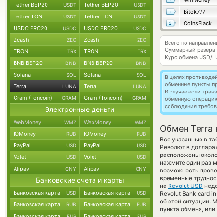
WmMoney
Tether BEP20
Tether BEP20
USDT
USDT
Bitok777
Tether TON
Tether TON
USDT
USDT
CoinsBlack
USDC ERC20
USDC ERC20
USDC
USDC
Zcash
Zcash
ZEC
ZEC
Всего по направлен
Суммарный резерв
TRON
TRON
TRX
TRX
Курс обмена
USD/L
BNB BEP20
BNB BEP20
BNB
BNB
Solana
Solana
SOL
SOL
В целях противоде
обменные пункты п
Terra
Terra
LUNA
LUNA
В случае если тра
Gram (Toncoin)
Gram (Toncoin)
GRAM
GRAM
обменную операци
соблюдения требов
Электронные деньги
WebMoney
WebMoney
WMZ
WMZ
Обмен Terra 
ЮMoney
ЮMoney
RUB
RUB
Все указанные в т
PayPal
PayPal
USD
USD
Револют в долларах
расположены около 
Volet
Volet
USD
USD
нажмите один раз м
Alipay
Alipay
CNY
CNY
возможность провед
временные труднос
Банковские счета и карты
на
Revolut USD
недо
Банковская карта
Банковская карта
USD
USD
Revolut Bank card 
об этой ситуации.
Банковская карта
Банковская карта
RUB
RUB
пункта обмена, или
Банковская карта
Банковская карта
EUR
EUR