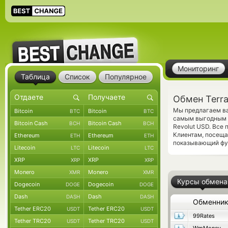
Мониторинг
Таблица
Список
Популярное
Обмен Terra
Мы предлагаем ва
Bitcoin
Bitcoin
BTC
BTC
самым выгодным к
Bitcoin Cash
Bitcoin Cash
BCH
BCH
Revolut USD. Все
Клиентам, посеща
Ethereum
Ethereum
ETH
ETH
показывающий фун
Litecoin
Litecoin
LTC
LTC
XRP
XRP
XRP
XRP
Monero
Monero
XMR
XMR
Курсы обмена
Dogecoin
Dogecoin
DOGE
DOGE
Dash
Dash
DASH
DASH
Обменни
Tether ERC20
Tether ERC20
USDT
USDT
99Rates
Tether TRC20
Tether TRC20
USDT
USDT