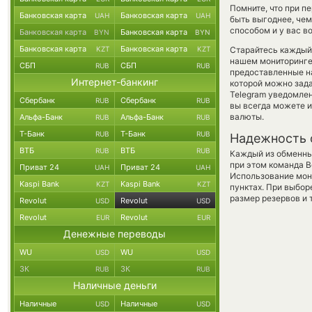
Помните, что при п
Банковская карта
Банковская карта
UAH
UAH
быть выгоднее, чем
способом и у вас в
Банковская карта
Банковская карта
BYN
BYN
Банковская карта
Банковская карта
KZT
KZT
Старайтесь каждый
нашем мониторинге
СБП
СБП
RUB
RUB
предоставленные н
Интернет-банкинг
которой можно зада
Telegram уведомлен
Сбербанк
Сбербанк
RUB
RUB
вы всегда можете 
валюты.
Альфа-Банк
Альфа-Банк
RUB
RUB
Т-Банк
Т-Банк
RUB
RUB
Надежность 
ВТБ
ВТБ
RUB
RUB
Каждый из обменны
при этом команда 
Приват 24
Приват 24
UAH
UAH
Использование мон
Kaspi Bank
Kaspi Bank
KZT
KZT
пунктах. При выбор
размер резервов и 
Revolut
Revolut
USD
USD
Revolut
Revolut
EUR
EUR
Денежные переводы
WU
WU
USD
USD
ЗК
ЗК
RUB
RUB
Наличные деньги
Наличные
Наличные
USD
USD