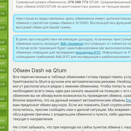
Суммарный резерв обменников:
278 266 773
QTUM.
Средневзвешенный
Курс обмена
DASH/QTUM
на криптовалютных рынках на текущее время
UAH
BYN
Некоторые из представленных здесь обменников имеют дополнительные
KZT
обменов с расчетом суммы обмена в 10 DASH. Воспользуйтесь функцие
выгодный обмен для вашей суммы.
RUB
В целях противодействия легализации доходов, полученных преступны
RUB
обменные пункты проводят
AML-проверки
поступающих от клиентов тр
В случае если транзакция будет идентифицирована как высокорискова
RUB
обменную операцию для проведения
процедуры KYC
. Информация по K
RUB
соблюдения требований AML/KYC для последующего разблокирования с
RUB
Обмен Dash на Qtum
UAH
Все перечисленные в таблице обменники готовы предоставить ус
KZT
Криптовалюта Qtum в ручном или автоматическом режиме. Необход
EUR
могут располагаться рядом с именем обменника. Чтобы попасть на
необходимо всего лишь один раз нажать мышкой на позицию с его н
обменник вы не обнаружили возможность проведения обмена, сразу
USD
Вполне вероятно, что на данный момент автоматические обмены
Da
вам предложат обмен вручную. Если же поменять Dash cryptocurren
RUB
получилось, просим сообщить нам о данной ситуации. Мы воврем
обсуждение причины с владельцем обменного пункта, либо удалени
текущего направления.
USD
Не стоит забывать, что при переходе на сайты пунктов обмена с н
RUB