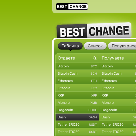
Таблица
Список
Популярно
Bitcoin
Bitcoin
BTC
Bitcoin Cash
Bitcoin Cash
BCH
Ethereum
Ethereum
ETH
Litecoin
Litecoin
LTC
XRP
XRP
XRP
Monero
Monero
XMR
Dogecoin
Dogecoin
DOGE
D
Dash
Dash
DASH
D
Tether ERC20
Tether ERC20
USDT
U
Tether TRC20
Tether TRC20
USDT
U