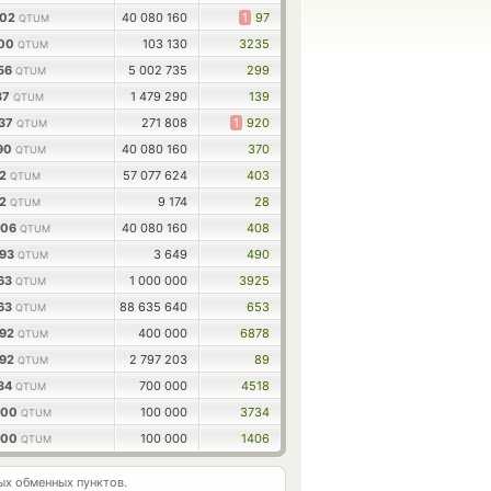
902
40 080 160
1
97
QTUM
100
103 130
3235
QTUM
756
5 002 735
299
QTUM
37
1 479 290
139
QTUM
137
271 808
1
920
QTUM
390
40 080 160
370
QTUM
12
57 077 624
403
QTUM
12
9 174
28
QTUM
706
40 080 160
408
QTUM
293
3 649
490
QTUM
663
1 000 000
3925
QTUM
663
88 635 640
653
QTUM
592
400 000
6878
QTUM
592
2 797 203
89
QTUM
634
700 000
4518
QTUM
000
100 000
3734
QTUM
000
100 000
1406
QTUM
х обменных пунктов.