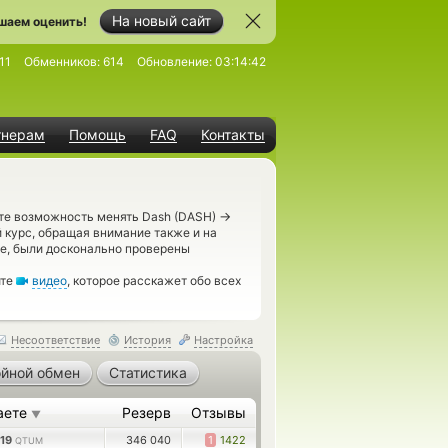
На новый сайт
шаем оценить!
11
Обменников:
614
Обновление:
03:14:42
тнерам
Помощь
FAQ
Контакты
→
ете возможность менять Dash (DASH)
 курс, обращая внимание также и на
е, были досконально проверены
ите
видео
, которое расскажет обо всех
Несоответствие
История
Настройка
йной обмен
Статистика
аете
Резерв
Отзывы
▼
619
346 040
1
1422
QTUM