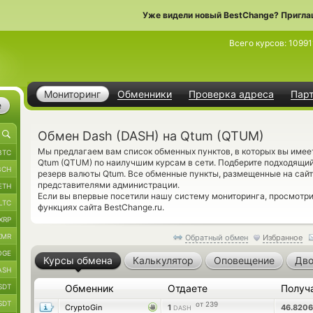
Уже видели новый BestChange? Пригла
Всего курсов:
10991
Мониторинг
Обменники
Проверка адреса
Пар
е
Обмен Dash (DASH) на Qtum (QTUM)
Мы предлагаем вам список обменных пунктов, в которых вы име
BTC
Qtum (QTUM) по наилучшим курсам в сети. Подберите подходящий
BCH
резерв валюты Qtum. Все обменные пункты, размещенные на сайт
представителями администрации.
ETH
Если вы впервые посетили нашу систему мониторинга, просмотр
LTC
функциях сайта BestChange.ru.
XRP
XMR
Обратный обмен
Избранное
OGE
Курсы обмена
Калькулятор
Оповещение
Дво
ASH
SDT
Обменник
Отдаете
Получ
SDT
от 239
CryptoGin
1
46.820
DASH