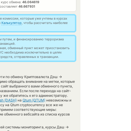
 курс обмена:
46.064619
 составляет
46.667931
 комиссии, которые уже учтены в курсах
й
Калькулятор
, чтобы рассчитать наиболее
м путем, и финансированию терроризма
анзакций.
нная, обменный пункт может приостановить
YC необходима исключительно в целях
редств, отправленных в транзакции.
→
луги по обмену Криптовалюта Дэш
имо обращать внимание на метки, которые
 сайт выбранного вами обменного пункта,
азванием. Если после перехода на сайт-
 же обратитесь к его администратору.
sh (DASH)
на
Qtum (QTUM)
невозможны и
cy на Qtum cryptocurrency все же не
я примем соответствующие меры:
е обменного вебсайта из списка курсов
→
ашей системы мониторинга, курсы Даш