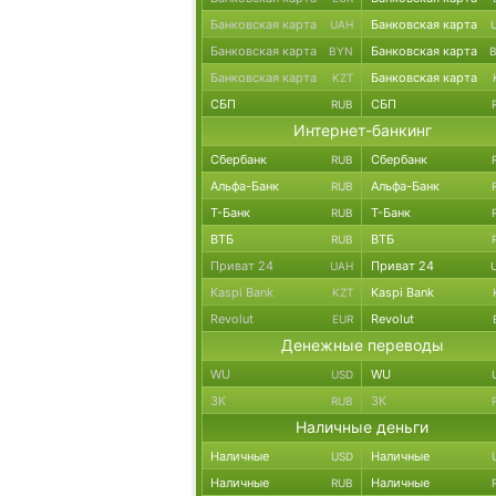
Банковская карта
Банковская карта
UAH
Банковская карта
Банковская карта
BYN
Банковская карта
Банковская карта
KZT
СБП
СБП
RUB
Интернет-банкинг
Сбербанк
Сбербанк
RUB
Альфа-Банк
Альфа-Банк
RUB
Т-Банк
Т-Банк
RUB
ВТБ
ВТБ
RUB
Приват 24
Приват 24
UAH
Kaspi Bank
Kaspi Bank
KZT
Revolut
Revolut
EUR
Денежные переводы
WU
WU
USD
ЗК
ЗК
RUB
Наличные деньги
Наличные
Наличные
USD
Наличные
Наличные
RUB