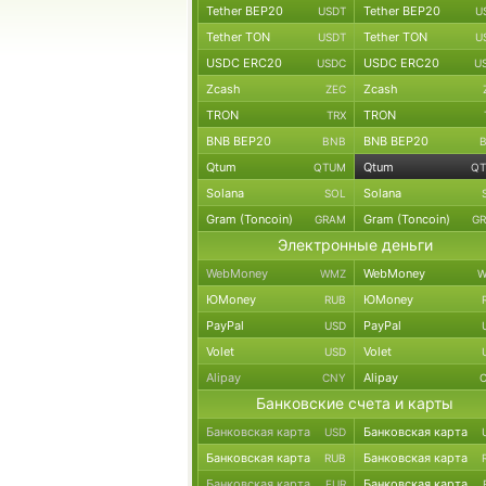
Tether BEP20
Tether BEP20
USDT
U
Tether TON
Tether TON
USDT
U
USDC ERC20
USDC ERC20
USDC
U
Zcash
Zcash
ZEC
TRON
TRON
TRX
BNB BEP20
BNB BEP20
BNB
Qtum
Qtum
QTUM
Q
Solana
Solana
SOL
Gram (Toncoin)
Gram (Toncoin)
GRAM
G
Электронные деньги
WebMoney
WebMoney
WMZ
W
ЮMoney
ЮMoney
RUB
PayPal
PayPal
USD
Volet
Volet
USD
Alipay
Alipay
CNY
Банковские счета и карты
Банковская карта
Банковская карта
USD
Банковская карта
Банковская карта
RUB
Банковская карта
Банковская карта
EUR