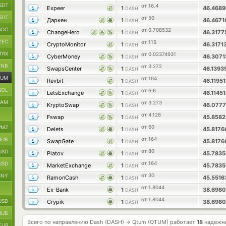
SDT
от 16.4
Expeer
1
46.468
DASH
SDT
от 50
Даркен
1
46.467
DASH
SDC
от 0.708532
ChangeHero
1
46.317
DASH
ZEC
от 115
CryptoMonitor
1
46.3171
DASH
TRX
от 0.02374931
CyberMoney
1
46.307
DASH
BNB
от 3.272
SwapsCenter
1
46.139
DASH
TUM
от 164
Revbit
1
46.1195
DASH
SOL
от 6.6
LetsExchange
1
46.1145
DASH
RAM
от 3.273
KryptoSwap
1
46.077
DASH
от 4.128
Fswap
1
45.858
DASH
от 60
MZ
Delets
1
45.817
DASH
от 164
RUB
SwapGate
1
45.817
DASH
от 80
USD
Platov
1
45.783
DASH
от 164
USD
MarketExchange
1
45.783
DASH
от 30
CNY
RamonCash
1
45.551
DASH
от 1.8044
Ex-Bank
1
38.698
DASH
от 1.8044
USD
Crypik
1
38.698
DASH
RUB
Всего по направлению Dash (DASH)
Qtum (QTUM) работает
18
надежны
→
EUR