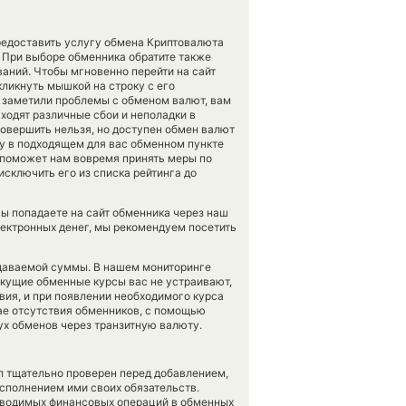
предоставить услугу обмена Криптовалюта
 При выборе обменника обратите также
ваний. Чтобы мгновенно перейти на сайт
кликнуть мышкой на строку с его
и заметили проблемы с обменом валют, вам
ходят различные сбои и неполадки в
овершить нельзя, но доступен обмен валют
ncy в подходящем для вас обменном пункте
о поможет нам вовремя принять меры по
сключить его из списка рейтинга до
вы попадаете на сайт обменника через наш
лектронных денег, мы рекомендуем посетить
тдаваемой суммы. В нашем мониторинге
текущие обменные курсы вас не устраивают,
вия, и при появлении необходимого курса
чае отсутствия обменников, с помощью
х обменов через транзитную валюту.
л тщательно проверен перед добавлением,
сполнением ими своих обязательств.
оводимых финансовых операций в обменных