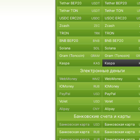
Tether BEP20
Tether BEP20
USDT
U
Tether TON
Tether TON
USDT
U
USDC ERC20
USDC ERC20
USDC
U
Zcash
Zcash
ZEC
TRON
TRON
TRX
BNB BEP20
BNB BEP20
BNB
Solana
Solana
SOL
Gram (Toncoin)
Gram (Toncoin)
GRAM
G
Kaspa
Kaspa
KAS
Электронные деньги
WebMoney
WebMoney
WMZ
W
ЮMoney
ЮMoney
RUB
PayPal
PayPal
USD
Volet
Volet
USD
Alipay
Alipay
CNY
Банковские счета и карты
Банковская карта
Банковская карта
USD
Банковская карта
Банковская карта
RUB
Банковская карта
Банковская карта
EUR