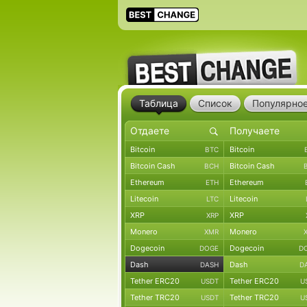
Таблица
Список
Популярно
Bitcoin
Bitcoin
BTC
Bitcoin Cash
Bitcoin Cash
BCH
Ethereum
Ethereum
ETH
Litecoin
Litecoin
LTC
XRP
XRP
XRP
Monero
Monero
XMR
Dogecoin
Dogecoin
DOGE
D
Dash
Dash
DASH
D
Tether ERC20
Tether ERC20
USDT
U
Tether TRC20
Tether TRC20
USDT
U