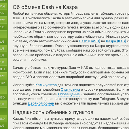
Об обмене Dash на Kaspa
UAH
Любой из пунктов обмена, который представлен в таблице, готов 
BYN
→
Дэш
Криптовалюта Каспа в автоматическом или ручном режиме.
KZT
свое внимание на метки, которые иногда указываются возле их наз
интересующего вас обменного пункта, нужно всего лишь один раз 
RUB
названием. Если вы совершили переход на сайт обменного пункта 
необходимо обратиться к оператору сайта-обменника. Иногда проис
системе, когда автоматический обмен
Dash (DASH)
на
Kaspa (KAS)
с
RUB
вручную. Если поменять Dash cryptocurrency на Kaspa cryptocurre
RUB
все же не вышло, пожалуйста, сообщите нам об этой ситуации. Эт
разрешению проблемы с владельцем обменника, или же временно и
RUB
решения проблемы.
RUB
→
Зачастую бывает так, что курсы Даш
KAS выгоднее тогда, когда 
UAH
мониторинг. Если у вас возникли трудности с алгоритмом обмена э
KZT
раздел FAQ и воспользоваться подробной инструкцией по сервису.
EUR
Используйте
Калькулятор
для точного подсчета получаемой или о
всегда доступна подробная
Статистика
о курсах и резервах. Если 
воспользуйтесь функцией
Оповещение
– задайте собственные усло
USD
вы получите сообщение на электронную почту или Telegram. В слу
функции
Двойной обмен
вы сможете найти приемлемый вариант дву
RUB
Надежность обменных пунктов
Каждый из обменных пунктов, присутствующих на нашем сайте, бы
USD
при этом команда BestChange непрерывно следит за надлежащим и
RUB
Использование мониторинга позволяет повысить безопасность пр