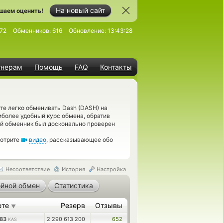
На новый сайт
шаем оценить!
72
Обменников:
616
Обновление:
13:43:28
тнерам
Помощь
FAQ
Контакты
те легко обменивать Dash (DASH) на
иболее удобный курс обмена, обратив
ый обменник был досконально проверен
мотрите
видео
, рассказывающее обо
Несоответствие
История
Настройка
йной обмен
Статистика
ете
Резерв
Отзывы
▼
183
2 290 613 200
652
KAS