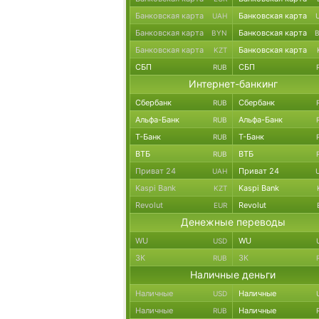
Банковская карта
Банковская карта
UAH
Банковская карта
Банковская карта
BYN
Банковская карта
Банковская карта
KZT
СБП
СБП
RUB
Интернет-банкинг
Сбербанк
Сбербанк
RUB
Альфа-Банк
Альфа-Банк
RUB
Т-Банк
Т-Банк
RUB
ВТБ
ВТБ
RUB
Приват 24
Приват 24
UAH
Kaspi Bank
Kaspi Bank
KZT
Revolut
Revolut
EUR
Денежные переводы
WU
WU
USD
ЗК
ЗК
RUB
Наличные деньги
Наличные
Наличные
USD
Наличные
Наличные
RUB