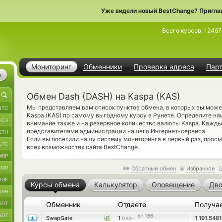
Уже видели новый BestChange? Пригла
Всего курсов:
12467
Мониторинг
Обменники
Проверка адреса
Пар
е
Обмен Dash (DASH) на Kaspa (KAS)
Мы представляем вам список пунктов обмена, в которых вы може
BTC
Kaspa (KAS) по самому выгодному курсу в Рунете. Определите на
BCH
внимание также и на резервное количество валюты Kaspa. Кажд
представителями администрации нашего Интернет-сервиса.
ETH
Если вы посетили нашу систему мониторинга в первый раз, прос
LTC
всех возможностях сайта BestChange.
XRP
XMR
Обратный обмен
Избранное
OGE
Курсы обмена
Калькулятор
Оповещение
Дво
ASH
SDT
Обменник
Отдаете
Получа
SDT
от 166
SwapGate
1
1 191.548
DASH