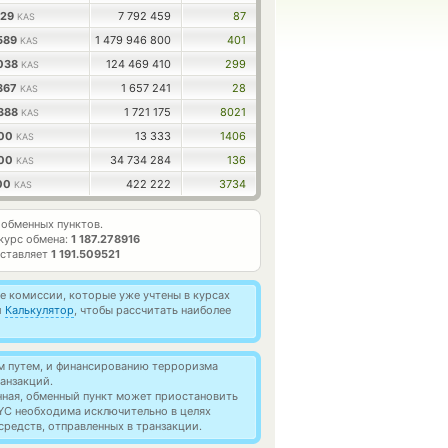
229
7 792 459
87
KAS
4589
1 479 946 800
401
KAS
9038
124 469 410
299
KAS
9367
1 657 241
28
KAS
0388
1 721 175
8021
KAS
200
13 333
1406
KAS
200
34 734 284
136
KAS
100
422 222
3734
KAS
обменных пунктов.
курс обмена:
1 187.278916
оставляет
1 191.509521
 комиссии, которые уже учтены в курсах
й
Калькулятор
, чтобы рассчитать наиболее
м путем, и финансированию терроризма
анзакций.
нная, обменный пункт может приостановить
YC необходима исключительно в целях
редств, отправленных в транзакции.