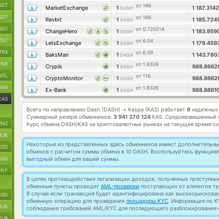
SDT
от 166
MarketExchange
1
1 187.314
DASH
SDT
от 166
Revbit
1
1 185.72
DASH
SDC
от 0.720214
ChangeHero
1
1 183.95
DASH
ZEC
от 6.54
LetsExchange
1
1 179.45
DASH
TRX
от 6.09
BaksMan
1
1 143.78
DASH
BNB
от 1.8326
Crypik
1
988.866
DASH
SOL
от 116
CryptoMonitor
1
988.866
DASH
RAM
от 1.8326
Ex-Bank
1
988.866
DASH
KAS
Всего по направлению Dash (DASH)
Kaspa (KAS) работает
9
надежных 
→
Суммарный резерв обменников:
3 941 370 124
KAS.
Средневзвешенный 
MZ
Курс обмена
DASH/KAS
на криптовалютных рынках на текущее время с
RUB
Некоторые из представленных здесь обменников имеют дополнительные
USD
обменов с расчетом суммы обмена в 10 DASH. Воспользуйтесь функцие
USD
выгодный обмен для вашей суммы.
CNY
В целях противодействия легализации доходов, полученных преступны
обменные пункты проводят
AML-проверки
поступающих от клиентов тр
В случае если транзакция будет идентифицирована как высокорискова
USD
обменную операцию для проведения
процедуры KYC
. Информация по K
RUB
соблюдения требований AML/KYC для последующего разблокирования с
EUR