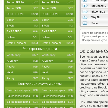
TroyChange
Tether BEP20
Tether BEP20
USDT
USDT
BtcChange24
Tether TON
Tether TON
USDT
USDT
BitcoinBox
USDC ERC20
USDC ERC20
USDC
USDC
WayBit
Zcash
Zcash
ZEC
ZEC
Sona
TRON
TRON
TRX
TRX
BNB BEP20
BNB BEP20
BNB
BNB
Всего по направле
Суммарный резерв
Solana
Solana
SOL
SOL
Официальный курс
Gram (Toncoin)
Gram (Toncoin)
GRAM
GRAM
Электронные деньги
Об обмене Ce
WebMoney
WebMoney
WMZ
WMZ
Все показанные в т
Карта банка Револю
ЮMoney
ЮMoney
RUB
RUB
обратите свое вним
PayPal
PayPal
USD
USD
перейти на сайт лю
после перехода на
Volet
Volet
USD
USD
валюты, сразу же о
Alipay
Alipay
CNY
CNY
работы сайта авто
Банковские счета и карты
предложить обмен в
creditcard на Revo
Банковская карта
Банковская карта
USD
USD
обсуждение пробле
текущего направле
Банковская карта
Банковская карта
RUB
RUB
Банковская карта
Банковская карта
Помните, что при п
EUR
EUR
могут быть выгодне
Банковская карта
Банковская карта
UAH
UAH