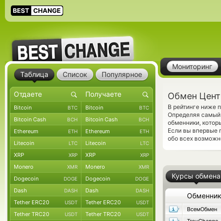
Мониторинг
Таблица
Список
Популярное
Обмен Цент
В рейтинге ниже 
Bitcoin
Bitcoin
BTC
BTC
Определяя самый 
Bitcoin Cash
Bitcoin Cash
BCH
BCH
обменники, котор
Если вы впервые 
Ethereum
Ethereum
ETH
ETH
обо всех возможн
Litecoin
Litecoin
LTC
LTC
XRP
XRP
XRP
XRP
Monero
Monero
XMR
XMR
Курсы обмена
Dogecoin
Dogecoin
DOGE
DOGE
Dash
Dash
DASH
DASH
Обменни
Tether ERC20
Tether ERC20
USDT
USDT
ВсемОбмен
Tether TRC20
Tether TRC20
USDT
USDT