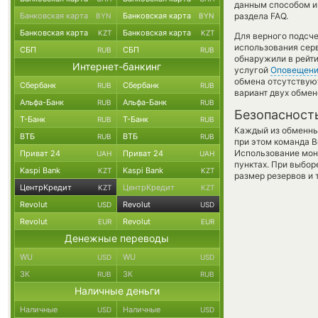
данным способом и 
Банковская карта
Банковская карта
раздела FAQ.
BYN
BYN
Банковская карта
Банковская карта
KZT
KZT
Для верного подсче
использования серв
СБП
СБП
RUB
RUB
обнаружили в рейти
Интернет-банкинг
услугой
Оповещен
обмена отсутствуют
Сбербанк
Сбербанк
RUB
RUB
вариант двух обме
Альфа-Банк
Альфа-Банк
RUB
RUB
Безопасност
Т-Банк
Т-Банк
RUB
RUB
Каждый из обменны
ВТБ
ВТБ
RUB
RUB
при этом команда 
Использование мон
Приват 24
Приват 24
UAH
UAH
пунктах. При выбор
Kaspi Bank
Kaspi Bank
KZT
KZT
размер резервов и 
ЦентрКредит
ЦентрКредит
KZT
KZT
Revolut
Revolut
USD
USD
Revolut
Revolut
EUR
EUR
Денежные переводы
WU
WU
USD
USD
ЗК
ЗК
RUB
RUB
Наличные деньги
Наличные
Наличные
USD
USD