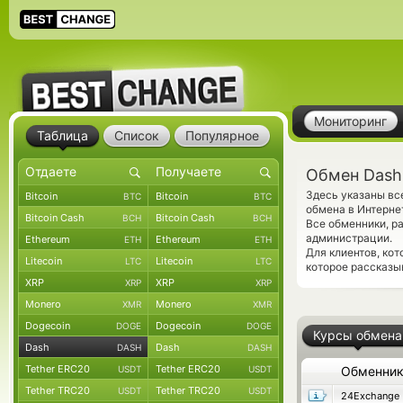
Мониторинг
Таблица
Список
Популярное
Обмен Dash 
Здесь указаны вс
Bitcoin
Bitcoin
BTC
BTC
обмена в Интернет
Bitcoin Cash
Bitcoin Cash
BCH
BCH
Все обменники, р
администрации.
Ethereum
Ethereum
ETH
ETH
Для клиентов, ко
Litecoin
Litecoin
LTC
LTC
которое рассказыв
XRP
XRP
XRP
XRP
Monero
Monero
XMR
XMR
Dogecoin
Dogecoin
DOGE
DOGE
Курсы обмена
Dash
Dash
DASH
DASH
Tether ERC20
Tether ERC20
USDT
USDT
Обменни
Tether TRC20
Tether TRC20
USDT
USDT
24Exchange