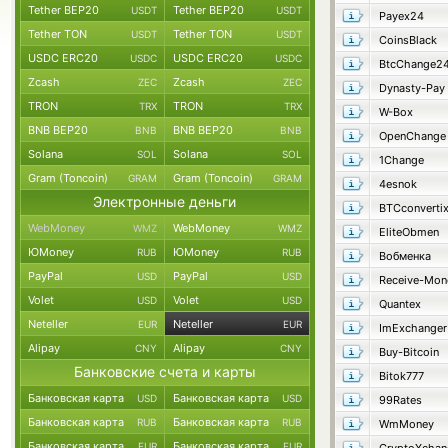
Tether BEP20
Tether BEP20
USDT
USDT
Payex24
Tether TON
Tether TON
USDT
USDT
CoinsBlack
USDC ERC20
USDC ERC20
USDC
USDC
BtcChange2
Zcash
Zcash
ZEC
ZEC
Dynasty-Pay
TRON
TRON
TRX
TRX
W-Box
BNB BEP20
BNB BEP20
BNB
BNB
OpenChange
Solana
Solana
SOL
SOL
1Change
Gram (Toncoin)
Gram (Toncoin)
GRAM
GRAM
4esnok
Электронные деньги
BTCconverti
WebMoney
WebMoney
WMZ
WMZ
EliteObmen
ЮMoney
ЮMoney
RUB
RUB
Вобменка
PayPal
PayPal
USD
USD
Receive-Mon
Volet
Volet
USD
USD
Quantex
Neteller
Neteller
EUR
EUR
ImExchanger
Alipay
Alipay
CNY
CNY
Buy-Bitcoin
Банковские счета и карты
Bitok777
Банковская карта
Банковская карта
USD
USD
99Rates
Банковская карта
Банковская карта
RUB
RUB
WmMoney
Банковская карта
Банковская карта
EUR
EUR