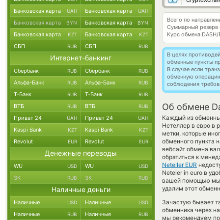
CryptoXchan
Банковская карта
Банковская карта
UAH
UAH
Всего по направле
Банковская карта
Банковская карта
BYN
BYN
Суммарный резерв
Банковская карта
Банковская карта
Курс обмена
DASH/
KZT
KZT
СБП
СБП
RUB
RUB
В целях противоде
Интернет-банкинг
обменные пункты п
В случае если тра
Сбербанк
Сбербанк
RUB
RUB
обменную операци
Альфа-Банк
Альфа-Банк
RUB
RUB
соблюдения требов
Т-Банк
Т-Банк
RUB
RUB
Об обмене Da
ВТБ
ВТБ
RUB
RUB
Каждый из обменных
Приват 24
Приват 24
UAH
UAH
Нетеллер в евро в
Kaspi Bank
Kaspi Bank
KZT
KZT
метки, которые ино
обменного пункта н
Revolut
Revolut
EUR
EUR
вебсайт обмена ва
Денежные переводы
обратиться к менед
Neteller EUR
недосту
WU
WU
USD
USD
Neteler in euro в у
ЗК
ЗК
RUB
RUB
вашей помощью мы 
удалим этот обменн
Наличные деньги
Зачастую бывает т
Наличные
Наличные
USD
USD
обменника через на
Наличные
Наличные
RUB
RUB
мы рекомендуем пос