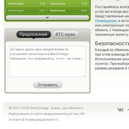
Наличные
Наличные
EUR
EUR
Постарайтесь всег
Наличные
Наличные
UAH
UAH
услугам всегда до
представленные на
Оповещение
, в ко
или электронную по
обмена, с помощью
Предложения
BTC-кран
транзитную валюту
Безопасност
Каждый из обменны
при этом команда 
Использование мон
пунктах. При выбор
размер резервов и 
© 2007-2026 BestChange. Знаем, где обменять!
Информация на сайте предназначена для лиц 18+
Условия
&
Конфиденциальность