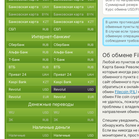
Всего по направлени
Суммарный резерв
Банковская карта
Банковская карта
UAH
UAH
Курс обмена
USD/FI
Банковская карта
Банковская карта
BYN
BYN
Банковская карта
Банковская карта
KZT
KZT
В целях противоде
обменные пункты п
СБП
СБП
RUB
RUB
В случае если тра
Интернет-банкинг
обменную операци
соблюдения требов
Сбербанк
Сбербанк
RUB
RUB
Альфа-Банк
Альфа-Банк
RUB
RUB
Об обмене Fi
Т-Банк
Т-Банк
RUB
RUB
Любой из пунктов о
Карта банка Револю
ВТБ
ВТБ
RUB
RUB
которые иногда рас
Приват 24
Приват 24
UAH
UAH
обменного пункта с
сайт обменного пу
Kaspi Bank
Kaspi Bank
KZT
KZT
обратиться к онлай
Revolut
Revolut
USD
USD
обмен
Filecoin (FIL)
обмен File coin cry
Revolut
Revolut
EUR
EUR
не удалось, пожал
Денежные переводы
проблемы с владель
направления обмен
WU
WU
USD
USD
ЗК
ЗК
RUB
RUB
Спешим уведомить,
обнаружить более и
Наличные деньги
Если вы никогда не
мониторинга, прост
Наличные
Наличные
USD
USD