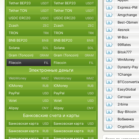
AppBit
Tether BEP20
Tether BEP20
USDT
USDT
Express-PM
Tether TON
Tether TON
USDT
USDT
Amgchange
USDC ERC20
USDC ERC20
USDC
USDC
Best-Obmen
Zcash
Zcash
ZEC
ZEC
4esnok
TRON
TRON
TRX
TRX
W-Box
BNB BEP20
BNB BEP20
BNB
BNB
99Rates
Solana
Solana
SOL
SOL
Bitok777
Gram (Toncoin)
Gram (Toncoin)
GRAM
GRAM
WmMoney
Filecoin
Filecoin
FIL
FIL
Dynasty-Pay
Электронные деньги
1Change
WebMoney
WebMoney
WMZ
WMZ
BTCconverti
ЮMoney
ЮMoney
RUB
RUB
EasyGlobal
PayPal
PayPal
USD
USD
Сатоши
Volet
Volet
USD
USD
2rbina
Alipay
Alipay
CNY
CNY
Buy-Bitcoin
Банковские счета и карты
Вобменка
Банковская карта
Банковская карта
USD
USD
CryptoGin
Банковская карта
Банковская карта
RUB
RUB
Банковская карта
Банковская карта
EUR
EUR