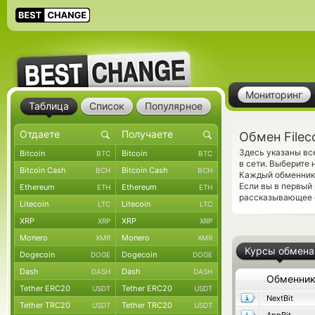
Мониторинг
Таблица
Список
Популярное
Обмен Fileco
Здесь указаны вс
Bitcoin
Bitcoin
BTC
BTC
в сети. Выберите
Bitcoin Cash
Bitcoin Cash
BCH
BCH
Каждый обменник 
Если вы в первый
Ethereum
Ethereum
ETH
ETH
рассказывающее о
Litecoin
Litecoin
LTC
LTC
XRP
XRP
XRP
XRP
Monero
Monero
XMR
XMR
Курсы обмена
Dogecoin
Dogecoin
DOGE
DOGE
Dash
Dash
DASH
DASH
Обменни
Tether ERC20
Tether ERC20
USDT
USDT
NextBit
Tether TRC20
Tether TRC20
USDT
USDT