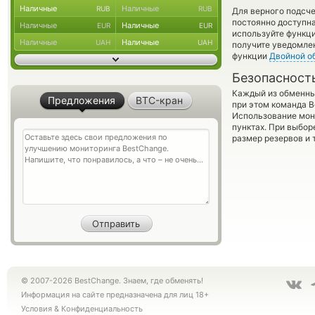
Наличные
Наличные
RUB
RUB
Для верного подсче
постоянно доступн
Наличные
Наличные
EUR
EUR
используйте функ
Наличные
Наличные
UAH
UAH
получите уведомлен
функции
Двойной о
Безопасност
Каждый из обменны
Предложения
BTC-кран
при этом команда 
Использование мон
пунктах. При выбор
размер резервов и 
© 2007-2026 BestChange. Знаем, где обменять!
Информация на сайте предназначена для лиц 18+
Условия
&
Конфиденциальность