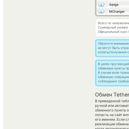
4ange
MChanger
Всего по направлен
Суммарный резерв
Официальный курс
Обратите внимание
не могут быть отр
оплаты/получения с
В целях противоде
обменные пункты п
В случае если тра
обменную операци
соблюдения требов
Обмен Tether
В приведенной табл
ручной или автомат
обменного пункта о
попасть на сайт ин
его именем. Если с
реализации обмена 
когда автоматичес