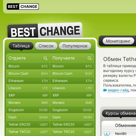
Мониторинг
Таблица
Список
Популярное
Обмен Tethe
В таблице привед
Bitcoin
Bitcoin
BTC
BTC
выгодному курсу 
Bitcoin Cash
Bitcoin Cash
BCH
BCH
резерву валюты P
сервиса.
Ethereum
Ethereum
ETH
ETH
Пользователям, п
Litecoin
Litecoin
LTC
LTC
видео-гайд
, п
XRP
XRP
XRP
XRP
Monero
Monero
XMR
XMR
Dogecoin
Dogecoin
DOGE
DOGE
Курсы обмена
Dash
Dash
DASH
DASH
Tether ERC20
Tether ERC20
USDT
USDT
Обменни
Tether TRC20
Tether TRC20
USDT
USDT
NextBit