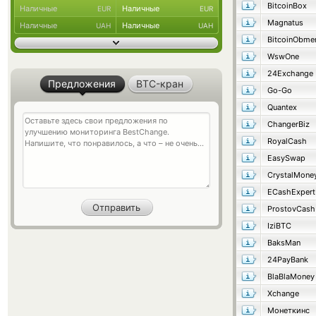
BitcoinBox
Наличные
Наличные
EUR
EUR
Magnatus
Наличные
Наличные
UAH
UAH
BitcoinObme
WswOne
24Exchange
Предложения
BTC-кран
Go-Go
Quantex
ChangerBiz
RoyalCash
EasySwap
CrystalMone
ECashExpert
ProstovCash
IziBTC
BaksMan
24PayBank
BlaBlaMoney
Xchange
Монеткинс