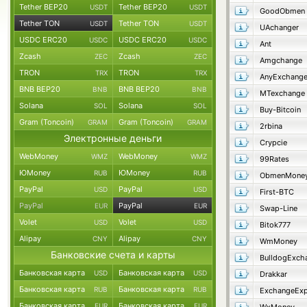
Tether BEP20
Tether BEP20
USDT
USDT
GoodObmen
Tether TON
Tether TON
USDT
USDT
UAchanger
USDC ERC20
USDC ERC20
USDC
USDC
Ant
Zcash
Zcash
ZEC
ZEC
Amgchange
TRON
TRON
TRX
TRX
AnyExchang
BNB BEP20
BNB BEP20
BNB
BNB
MTexchange
Solana
Solana
SOL
SOL
Buy-Bitcoin
Gram (Toncoin)
Gram (Toncoin)
GRAM
GRAM
2rbina
Электронные деньги
Crypcie
WebMoney
WebMoney
WMZ
WMZ
99Rates
ЮMoney
ЮMoney
RUB
RUB
ObmenMone
PayPal
PayPal
USD
USD
First-BTC
PayPal
PayPal
EUR
EUR
Swap-Line
Volet
Volet
USD
USD
Bitok777
Alipay
Alipay
CNY
CNY
WmMoney
Банковские счета и карты
BulldogExch
Банковская карта
Банковская карта
USD
USD
Drakkar
Банковская карта
Банковская карта
RUB
RUB
ExchangeExp
Банковская карта
Банковская карта
EUR
EUR