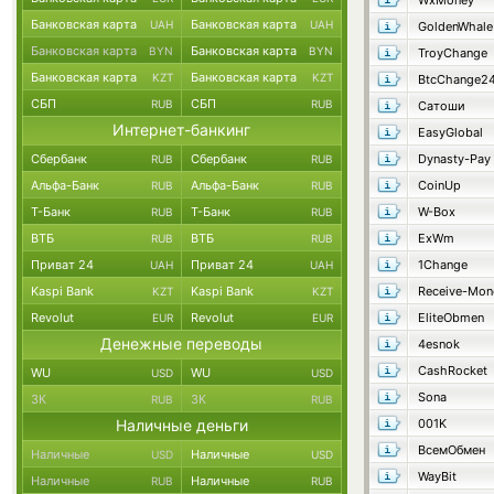
WxMoney
Банковская карта
Банковская карта
UAH
UAH
GoldenWhale
Банковская карта
Банковская карта
BYN
BYN
TroyChange
Банковская карта
Банковская карта
KZT
KZT
BtcChange2
СБП
СБП
RUB
RUB
Сатоши
Интернет-банкинг
EasyGlobal
Сбербанк
Сбербанк
Dynasty-Pay
RUB
RUB
Альфа-Банк
Альфа-Банк
CoinUp
RUB
RUB
Т-Банк
Т-Банк
W-Box
RUB
RUB
ВТБ
ВТБ
ExWm
RUB
RUB
Приват 24
Приват 24
1Change
UAH
UAH
Kaspi Bank
Kaspi Bank
Receive-Mon
KZT
KZT
Revolut
Revolut
EliteObmen
EUR
EUR
Денежные переводы
4esnok
CashRocket
WU
WU
USD
USD
Sona
ЗК
ЗК
RUB
RUB
Наличные деньги
001K
ВсемОбмен
Наличные
Наличные
USD
USD
WayBit
Наличные
Наличные
RUB
RUB