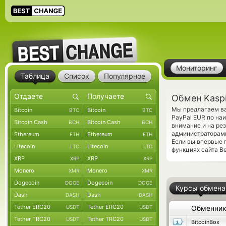
Мониторинг
Таблица
Список
Популярное
Обмен Kaspi
Мы предлагаем ва
Bitcoin
Bitcoin
BTC
BTC
PayPal EUR по на
Bitcoin Cash
Bitcoin Cash
BCH
BCH
внимание и на ре
администраторами
Ethereum
Ethereum
ETH
ETH
Если вы впервые 
Litecoin
Litecoin
LTC
LTC
функциях сайта B
XRP
XRP
XRP
XRP
Monero
Monero
XMR
XMR
Dogecoin
Dogecoin
DOGE
DOGE
Курсы обмена
Dash
Dash
DASH
DASH
Tether ERC20
Tether ERC20
USDT
USDT
Обменни
Tether TRC20
Tether TRC20
USDT
USDT
BitcoinBox