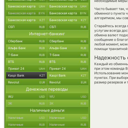
необходимые меры:
Банковская карта
Банковская карта
UAH
UAH
Часто бывает так, 
Банковская карта
Банковская карта
обменного пункта ч
BYN
BYN
алгоритмом, мы сов
Банковская карта
Банковская карта
KZT
KZT
Старайтесь всегда
СБП
СБП
RUB
RUB
услугам всегда до
Интернет-банкинг
обмена валют подхо
сообщение о благоп
Сбербанк
Сбербанк
RUB
RUB
любой момент, мож
Альфа-Банк
Альфа-Банк
RUB
RUB
помощи транзитной
Т-Банк
Т-Банк
RUB
RUB
Надежность 
ВТБ
ВТБ
RUB
RUB
Каждый из обменны
при этом команда 
Приват 24
Приват 24
UAH
UAH
Использование мон
Kaspi Bank
Kaspi Bank
KZT
KZT
пунктах. При выбор
размер резервов и 
Revolut
Revolut
EUR
EUR
Денежные переводы
WU
WU
USD
USD
ЗК
ЗК
RUB
RUB
Наличные деньги
Наличные
Наличные
USD
USD
Наличные
Наличные
RUB
RUB