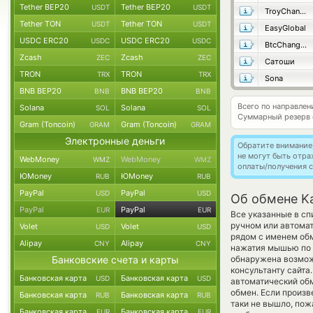
Tether BEP20
Tether BEP20
USDT
USDT
TroyChange
Tether TON
Tether TON
USDT
USDT
EasyGlobal
USDC ERC20
USDC ERC20
USDC
USDC
BtcChange24
Zcash
Zcash
ZEC
ZEC
Сатоши
TRON
TRON
TRX
TRX
Sona
BNB BEP20
BNB BEP20
BNB
BNB
Всего по направлен
Solana
Solana
SOL
SOL
Суммарный резерв
Gram (Toncoin)
Gram (Toncoin)
GRAM
GRAM
Электронные деньги
Обратите внимание
не могут быть отр
WebMoney
WebMoney
WMZ
WMZ
оплаты/получения с
ЮMoney
ЮMoney
RUB
RUB
PayPal
PayPal
USD
USD
Об обмене Ka
PayPal
PayPal
EUR
EUR
Все указанные в сп
ручном или автомат
Volet
Volet
USD
USD
рядом с именем об
Alipay
Alipay
CNY
CNY
нажатия мышью по с
Банковские счета и карты
обнаружена возмож
консультанту сайта
Банковская карта
Банковская карта
USD
USD
автоматический о
обмен. Если произв
Банковская карта
Банковская карта
RUB
RUB
таки не вышло, по
Банковская карта
Банковская карта
EUR
EUR