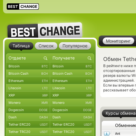
Мониторинг
Таблица
Список
Популярное
Обмен Tethe
В рейтинге ниже 
Bitcoin
Bitcoin
BTC
BTC
отсортированные 
Bitcoin Cash
Bitcoin Cash
BCH
BCH
резерв валюты Wi
администрацией.
Ethereum
Ethereum
ETH
ETH
Если вы впервые 
Litecoin
Litecoin
LTC
LTC
рассказывает обо
XRP
XRP
XRP
XRP
Monero
Monero
XMR
XMR
Dogecoin
Dogecoin
DOGE
DOGE
Курсы обмена
Dash
Dash
DASH
DASH
Tether ERC20
Tether ERC20
USDT
USDT
Обменни
Tether TRC20
Tether TRC20
USDT
USDT
Ant