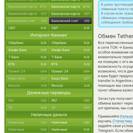
В целях противоде
Банковская карта
Банковская карта
BYN
BYN
обменные пункты п
В случае если тра
Банковская карта
Банковская карта
KZT
KZT
обменную операци
Банковский счет
Банковский счет
ARS
ARS
соблюдения требов
СБП
СБП
RUB
RUB
Интернет-банкинг
Обмен Tether
Все перечисленные 
Сбербанк
Сбербанк
RUB
RUB
→
в сети TON
Банко
Альфа-Банк
Альфа-Банк
RUB
RUB
особое внимание на
моментально перейт
Т-Банк
Т-Банк
RUB
RUB
на позицию с его и
ВТБ
ВТБ
RUB
RUB
возможность осущес
возможно, что в д
Приват 24
Приват 24
UAH
UAH
и вам будет предло
Kaspi Bank
Kaspi Bank
KZT
KZT
transfer in Argenti
помощью мы сможем
Revolut
Revolut
EUR
EUR
пункт обмена валют
Денежные переводы
Зачастую получает
WU
WU
USD
USD
обмена валют через
ЗК
ЗК
RUB
RUB
алгоритмом, мы сов
Наличные деньги
Применяйте
Кальку
изучить
Статистику
Наличные
Наличные
USD
USD
задайте свои услов
Наличные
Наличные
RUB
RUB
Telegram. Если обм