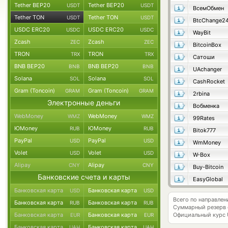
Tether BEP20
Tether BEP20
USDT
USDT
ВсемОбмен
Tether TON
Tether TON
USDT
USDT
BtcChange2
USDC ERC20
USDC ERC20
USDC
USDC
WayBit
Zcash
Zcash
ZEC
ZEC
BitcoinBox
TRON
TRON
TRX
TRX
Сатоши
BNB BEP20
BNB BEP20
BNB
BNB
UAchanger
Solana
Solana
SOL
SOL
CashRocket
Gram (Toncoin)
Gram (Toncoin)
GRAM
GRAM
2rbina
Электронные деньги
Вобменка
WebMoney
WebMoney
WMZ
WMZ
99Rates
ЮMoney
ЮMoney
RUB
RUB
Bitok777
PayPal
PayPal
USD
USD
WmMoney
Volet
Volet
USD
USD
W-Box
Alipay
Alipay
CNY
CNY
Buy-Bitcoin
Банковские счета и карты
EasyGlobal
Банковская карта
Банковская карта
USD
USD
Всего по направлен
Банковская карта
Банковская карта
RUB
RUB
Суммарный резерв
Банковская карта
Банковская карта
Официальный курс
EUR
EUR
Банковская карта
Банковская карта
UAH
UAH