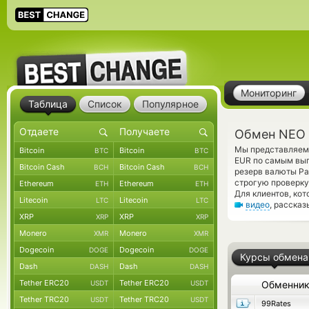
Мониторинг
Таблица
Список
Популярное
Обмен NEO 
Мы представляем 
Bitcoin
Bitcoin
BTC
BTC
EUR по самым выг
Bitcoin Cash
Bitcoin Cash
BCH
BCH
резерв валюты Pa
строгую проверку
Ethereum
Ethereum
ETH
ETH
Для клиентов, ко
Litecoin
Litecoin
LTC
LTC
видео
, расска
XRP
XRP
XRP
XRP
Monero
Monero
XMR
XMR
Dogecoin
Dogecoin
DOGE
DOGE
Курсы обмена
Dash
Dash
DASH
DASH
Tether ERC20
Tether ERC20
USDT
USDT
Обменни
Tether TRC20
Tether TRC20
USDT
USDT
99Rates