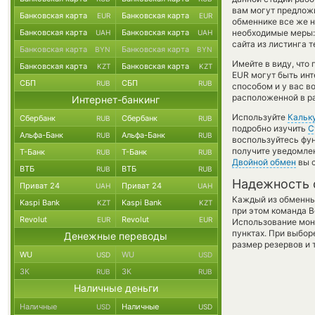
вам могут предложи
Банковская карта
Банковская карта
EUR
EUR
обменнике все же н
Банковская карта
Банковская карта
необходимые меры:
UAH
UAH
сайта из листинга 
Банковская карта
Банковская карта
BYN
BYN
Имейте в виду, что
Банковская карта
Банковская карта
KZT
KZT
EUR могут быть инт
СБП
СБП
RUB
RUB
способом и у вас в
расположенной в ра
Интернет-банкинг
Используйте
Кальк
Сбербанк
Сбербанк
RUB
RUB
подробно изучить
С
Альфа-Банк
Альфа-Банк
RUB
RUB
воспользуйтесь фу
получите уведомлен
Т-Банк
Т-Банк
RUB
RUB
Двойной обмен
вы с
ВТБ
ВТБ
RUB
RUB
Надежность 
Приват 24
Приват 24
UAH
UAH
Каждый из обменны
Kaspi Bank
Kaspi Bank
KZT
KZT
при этом команда 
Revolut
Revolut
EUR
EUR
Использование мон
пунктах. При выбор
Денежные переводы
размер резервов и 
WU
WU
USD
USD
ЗК
ЗК
RUB
RUB
Наличные деньги
Наличные
Наличные
USD
USD