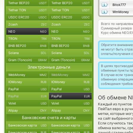
Tether BEP20
Tether BEP20
USDT
USDT
Bitok777
Tether TON
Tether TON
USDT
USDT
WmMoney
USDC ERC20
USDC ERC20
USDC
USDC
Всего по направле
Zcash
Zcash
ZEC
ZEC
Суммарный резерв
NEO
NEO
NEO
NEO
Курс обмена
NEO/E
TRON
TRON
TRX
TRX
Обратите внимание
BNB BEP20
BNB BEP20
BNB
BNB
не могут быть отр
Solana
Solana
SOL
SOL
оплаты/получения с
Gram (Toncoin)
Gram (Toncoin)
GRAM
GRAM
В целях противоде
Электронные деньги
обменные пункты п
WebMoney
WebMoney
В случае если тра
WMZ
WMZ
обменную операци
ЮMoney
ЮMoney
RUB
RUB
соблюдения требов
PayPal
PayPal
USD
USD
PayPal
PayPal
EUR
EUR
Об обмене N
Volet
Volet
USD
USD
Каждый из пунктов 
ПейПал евро в руч
Alipay
Alipay
CNY
CNY
метки, которые мог
Банковские счета и карты
на сайт выбранного
Если случилось так
Банковская карта
Банковская карта
USD
USD
обмена валюты, сра
Банковская карта
Банковская карта
данной стадии раб
RUB
RUB