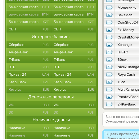
MChanger
Банковская карта
Банковская карта
UAH
UAH
Монеткинс
Банковская карта
Банковская карта
BYN
BYN
BaksMan
Банковская карта
Банковская карта
KZT
KZT
CoinShop24
СБП
СБП
RUB
RUB
Ex-Money
Интернет-банкинг
CrystalMone
Сбербанк
Сбербанк
Xchange
RUB
RUB
Альфа-Банк
Альфа-Банк
IziBTC
RUB
RUB
Т-Банк
Т-Банк
60сек
RUB
RUB
ВТБ
ВТБ
NicexChange
RUB
RUB
Приват 24
Приват 24
RoyalCash
UAH
UAH
Kaspi Bank
Kaspi Bank
Tuco
KZT
KZT
Revolut
Revolut
MultiXchang
EUR
EUR
Денежные переводы
ProstovCash
24PayBank
WU
WU
USD
USD
ЗК
ЗК
RUB
RUB
Всего по направлен
Наличные деньги
Суммарный резерв
Наличные
Наличные
USD
USD
В целях противоде
Наличные
Наличные
RUB
RUB
обменные пункты п