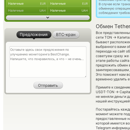
Наличные
Наличные
EUR
EUR
В случае если тра
обменную операци
Наличные
Наличные
UAH
UAH
соблюдения требов
Обмен Tether
Все представленны
Предложения
BTC-кран
→
сети TON
Капитал
бывают расположены
выбранного вами об
перехода на сайт 
советуем сразу же 
этапе работы сайт
предложить обмен вр
заинтересовавшем д
Это поможет нам в
временно удалить е
Примите к сведению
→
USDT-TON
Capita
не меняли деньги д
нашей инструкцией 
Постарайтесь кажд
момент можете под
предоставленные н
которой имеется во
Telegram информаци