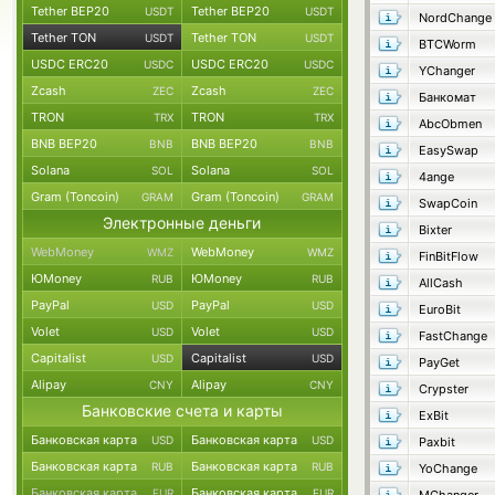
Tether BEP20
Tether BEP20
USDT
USDT
NordChange
Tether TON
Tether TON
USDT
USDT
BTCWorm
USDC ERC20
USDC ERC20
USDC
USDC
YChanger
Zcash
Zcash
ZEC
ZEC
Банкомат
TRON
TRON
TRX
TRX
AbcObmen
BNB BEP20
BNB BEP20
BNB
BNB
EasySwap
Solana
Solana
SOL
SOL
4ange
Gram (Toncoin)
Gram (Toncoin)
GRAM
GRAM
SwapCoin
Электронные деньги
Bixter
WebMoney
WebMoney
WMZ
WMZ
FinBitFlow
ЮMoney
ЮMoney
RUB
RUB
AllCash
PayPal
PayPal
USD
USD
EuroBit
Volet
Volet
USD
USD
FastChange
Capitalist
Capitalist
USD
USD
PayGet
Alipay
Alipay
CNY
CNY
Crypster
Банковские счета и карты
ExBit
Банковская карта
Банковская карта
USD
USD
Paxbit
Банковская карта
Банковская карта
RUB
RUB
YoChange
Банковская карта
Банковская карта
EUR
EUR