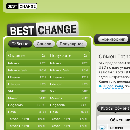
Мониторинг
Таблица
Список
Популярное
Обмен Tethe
Мы предлагаем ва
Bitcoin
Bitcoin
BTC
BTC
USD по наилучшим
Bitcoin Cash
Bitcoin Cash
BCH
BCH
валюты Capitalis
администраторам
Ethereum
Ethereum
ETH
ETH
Клиентам, посеща
Litecoin
Litecoin
LTC
LTC
видео-гайд
, п
XRP
XRP
XRP
XRP
Monero
Monero
XMR
XMR
Dogecoin
Dogecoin
DOGE
DOGE
Курсы обмена
Dash
Dash
DASH
DASH
Tether ERC20
Tether ERC20
USDT
USDT
Обменни
Tether TRC20
Tether TRC20
USDT
USDT
GrumBot